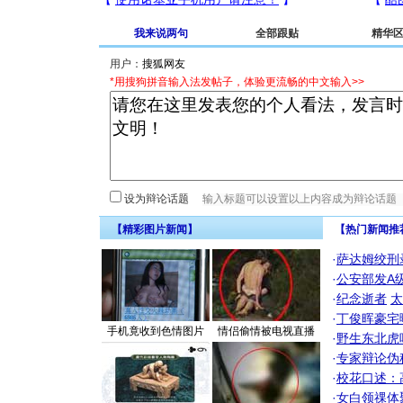
我来说两句
全部跟贴
精华
用户：
*用搜狗拼音输入法发帖子，体验更流畅的中文输入>>
设为辩论话题
【精彩图片新闻】
【热门新闻推
·
萨达姆绞刑
·
公安部发A
·
纪念逝者
太
·
丁俊晖豪宅
手机竟收到色情图片
情侣偷情被电视直播
·
野生东北虎
·
专家辩论伪
·
校花口述：
·
女白领祼体