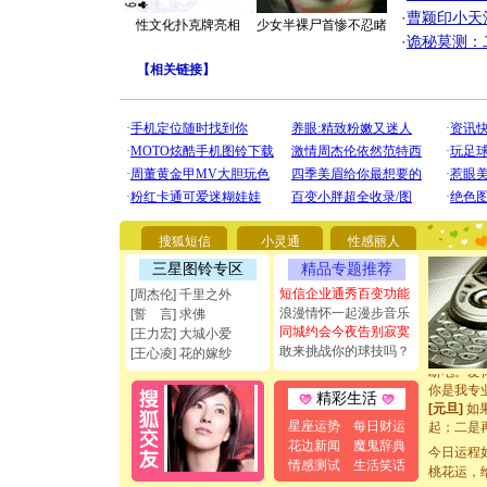
·
曹颖印小天
性文化扑克牌亮相
少女半裸尸首惨不忍睹
·
诡秘莫测：
【
相关链接
】
[圣诞节]
你太多，
要平安！
搜狐短信
小灵通
性感丽人
[圣诞节]
三星图铃专区
精品专题推荐
能正大光明
都要快乐噢
短信企业通秀百变功能
[周杰伦] 千里之外
[圣诞节]
浪漫情怀一起漫步音乐
[誓 言] 求佛
如意,快乐
同城约会今夜告别寂寞
[王力宏] 大城小爱
[元旦]
看
敢来挑战你的球技吗？
[王心凌] 花的嫁纱
断电。爱
你是我专
精彩生活
[元旦]
如
起；二是
星座运势
每日财运
离。水晶
花边新闻
魔鬼辞典
今日运程
[元旦]
当
情感测试
生活笑话
桃花运，
泣，这痛