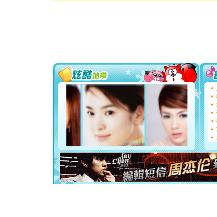
卖了。水
[春节]
风
颜！冬去
道一声平
[春节]
传
片叶子是
送你一棵
[圣诞节]
你太多，
要平安！
[圣诞节]
能正大光明
都要快乐噢
[圣诞节]
如意,快乐
[元旦]
看
断电。爱
你是我专
[元旦]
如
起；二是
离。水晶
[元旦]
当
泣，这痛
卖了。水
[春节]
风
颜！冬去