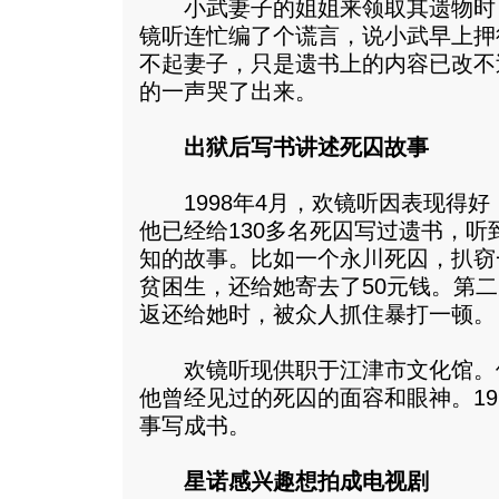
小武妻子的姐姐来领取其遗物时
镜听连忙编了个谎言，说小武早上押
不起妻子，只是遗书上的内容已改不
的一声哭了出来。
出狱后写书讲述死囚故事
1998年4月，欢镜听因表现得好
他已经给130多名死囚写过遗书，
知的故事。比如一个永川死囚，扒窃
贫困生，还给她寄去了50元钱。第
返还给她时，被众人抓住暴打一顿。
欢镜听现供职于江津市文化馆。
他曾经见过的死囚的面容和眼神。19
事写成书。
星诺感兴趣想拍成电视剧