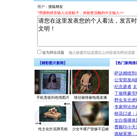
用户：
*用搜狗拼音输入法发帖子，体验更流畅的中文输入>>
设为辩论话题
【精彩图片新闻】
【热门新闻推
·
萨达姆绞刑
·
公安部发A
·
纪念逝者
太
·
丁俊晖豪宅
手机竟收到色情图片
情侣偷情被电视直播
·
野生东北虎
·
专家辩论伪
·
校花口述：
·
女白领祼体
·
曹颖印小天
性文化扑克牌亮相
少女半裸尸首惨不忍睹
·
诡秘莫测：