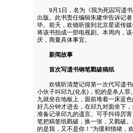
9月1日，名为《我为死囚写遗书
出版。此书责任编辑朱建华告诉记者，
毕。前天，欢镜听接到北京星诺传媒
将该书拍成一部电视剧。本周内，该
庆，商量具体事宜。
新闻故事
首次写遗书钢笔戳破稿纸
欢镜听清楚记得第一次代写遗书的
小伙子叫邱九(化名)，犯的是杀人
九就坐在地板上，面前堆着一床蓝色
好几分钟才进去，在邱九对面坐下，
准备记录邱九的遗言。可手抖得厉害
笔把稿签纸戳破，换一张，又戳破。
的是我，又不是你！”为缓和情绪，