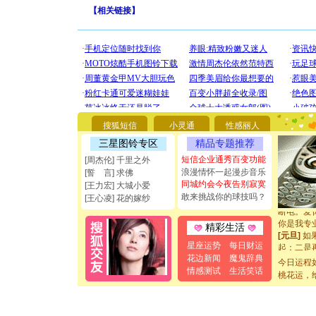
【
相关链接
】
[圣诞节]
你太多，
要平安！
搜狐短信
小灵通
性感丽人
[圣诞节]
三星图铃专区
精品专题推荐
能正大光明
都要快乐噢
短信企业通秀百变功能
[周杰伦] 千里之外
[圣诞节]
浪漫情怀一起漫步音乐
[誓 言] 求佛
如意,快乐
同城约会今夜告别寂寞
[王力宏] 大城小爱
[元旦]
看
敢来挑战你的球技吗？
[王心凌] 花的嫁纱
断电。爱
你是我专
精彩生活
[元旦]
如
起；二是
星座运势
每日财运
离。水晶
花边新闻
魔鬼辞典
今日运程
[元旦]
当
情感测试
生活笑话
桃花运，
泣，这痛
卖了。水
[春节]
风
颜！冬去