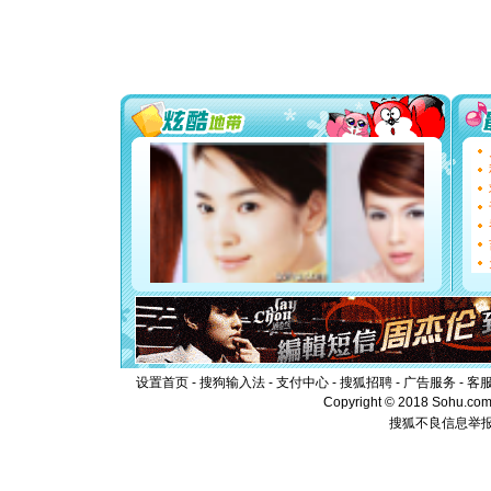
道一声平
[春节]
传
片叶子是
送你一棵
[圣诞节]
你太多，
要平安！
[圣诞节]
能正大光明
都要快乐噢
[圣诞节]
如意,快乐
[元旦]
看
断电。爱
你是我专
[元旦]
如
起；二是
离。水晶
[元旦]
当
泣，这痛
设置首页
-
搜狗输入法
-
支付中心
-
搜狐招聘
-
广告服务
-
客
卖了。水
Copyright © 2018 Sohu.com I
[春节]
风
颜！冬去
搜狐不良信息举
道一声平
[春节]
传
片叶子是