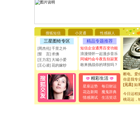
[圣诞节]
你太多，
搜狐短信
小灵通
性感丽人
要平安！
[圣诞节]
三星图铃专区
精品专题推荐
能正大光明
短信企业通秀百变功能
[周杰伦] 千里之外
都要快乐噢
浪漫情怀一起漫步音乐
[誓 言] 求佛
[圣诞节]
同城约会今夜告别寂寞
[王力宏] 大城小爱
如意,快乐
敢来挑战你的球技吗？
[王心凌] 花的嫁纱
[元旦]
看
断电。爱
你是我专
精彩生活
[元旦]
如
星座运势
每日财运
起；二是
花边新闻
魔鬼辞典
离。水晶
今日运程
情感测试
生活笑话
[元旦]
当
桃花运，
泣，这痛
卖了。水
[春节]
风
颜！冬去
道一声平
[春节]
传
片叶子是