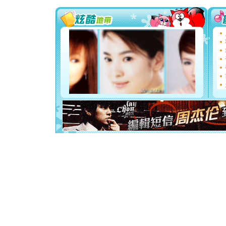
送你一棵
[圣诞节]
你太多，
要平安！
[圣诞节]
能正大光明
都要快乐噢
[圣诞节]
如意,快乐
[元旦]
看
断电。爱
你是我专
[元旦]
如
起；二是
离。水晶
[元旦]
当
泣，这痛
卖了。水
[春节]
风
颜！冬去
道一声平
[春节]
传
片叶子是
送你一棵