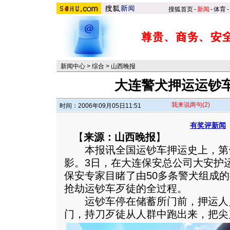
搜狐首页
-
新闻
-
体育
-
新闻中心
>
综合
>
山西晚报
大连警犬押运运钞
我来说两句
(2)
时间：2006年09月05日11:51
有奖评新闻
【
来源：山西晚报
】
本报讯全国运钞车押运史上，第
影。3日，在大连保安总公司大安护
保安专家目睹了由50多条警犬组成
抢劫运钞车歹徒的全过程。
运钞车停在储蓄所门前，押运人员
门，持刀歹徒从人群中跑出来，把尖