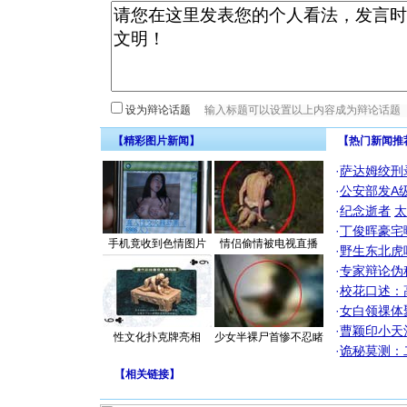
设为辩论话题
【精彩图片新闻】
【热门新闻推
·
萨达姆绞刑
·
公安部发A
·
纪念逝者
太
·
丁俊晖豪宅
手机竟收到色情图片
情侣偷情被电视直播
·
野生东北虎
·
专家辩论伪
·
校花口述：
·
女白领祼体
·
曹颖印小天
性文化扑克牌亮相
少女半裸尸首惨不忍睹
·
诡秘莫测：
【
相关链接
】