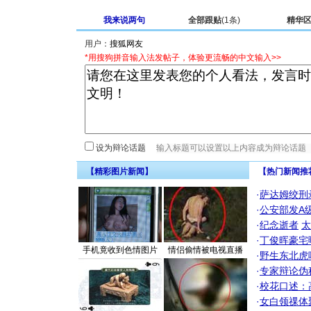
我来说两句
全部跟贴
(1条)
精华
用户：
*用搜狗拼音输入法发帖子，体验更流畅的中文输入>>
设为辩论话题
【精彩图片新闻】
【热门新闻推
·
萨达姆绞刑
·
公安部发A
·
纪念逝者
太
·
丁俊晖豪宅
手机竟收到色情图片
情侣偷情被电视直播
·
野生东北虎
·
专家辩论伪
·
校花口述：
·
女白领祼体