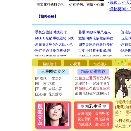
·
曹颖印小天
性文化扑克牌亮相
少女半裸尸首惨不忍睹
·
诡秘莫测：
【
相关链接
】
[圣诞节]
你太多，
要平安！
搜狐短信
小灵通
性感丽人
[圣诞节]
能正大光明
三星图铃专区
精品专题推荐
都要快乐噢
短信企业通秀百变功能
[周杰伦] 千里之外
[圣诞节]
浪漫情怀一起漫步音乐
[誓 言] 求佛
如意,快乐
同城约会今夜告别寂寞
[王力宏] 大城小爱
[元旦]
看
敢来挑战你的球技吗？
[王心凌] 花的嫁纱
断电。爱
你是我专
[元旦]
如
精彩生活
起；二是
星座运势
每日财运
离。水晶
花边新闻
魔鬼辞典
[元旦]
当
今日运程
情感测试
生活笑话
泣，这痛
桃花运，
卖了。水