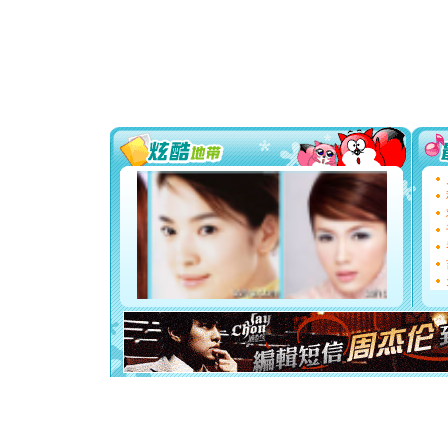
[春节]
风
颜！冬去
道一声平
[春节]
传
片叶子是
送你一棵
[圣诞节]
你太多，
要平安！
[圣诞节]
能正大光明
都要快乐噢
[圣诞节]
如意,快乐
[元旦]
看
断电。爱
你是我专
[元旦]
如
起；二是
离。水晶
[元旦]
当
泣，这痛
卖了。水
[春节]
风
颜！冬去
道一声平