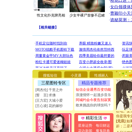
·
校花口述：
·
女白领祼体
·
曹颖印小天
性文化扑克牌亮相
少女半裸尸首惨不忍睹
·
诡秘莫测：
【
相关链接
】
[圣诞节]
你太多，
要平安！
搜狐短信
小灵通
性感丽人
[圣诞节]
三星图铃专区
精品专题推荐
能正大光明
都要快乐噢
短信企业通秀百变功能
[周杰伦] 千里之外
[圣诞节]
浪漫情怀一起漫步音乐
[誓 言] 求佛
如意,快乐
同城约会今夜告别寂寞
[王力宏] 大城小爱
[元旦]
看
敢来挑战你的球技吗？
[王心凌] 花的嫁纱
断电。爱
你是我专
精彩生活
[元旦]
如
起；二是
星座运势
每日财运
离。水晶
花边新闻
魔鬼辞典