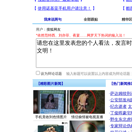
我来说两句
全部跟贴
精华
用户：
*依然范特西、刘亦菲、夜宴……网罗天下热词的输入法！
设为辩论话题
【精彩图片新闻】
【热门新闻推
·
萨达姆绞刑
·
公安部发A
·
纪念逝者
太
·
丁俊晖豪宅
手机竟收到色情图片
情侣偷情被电视直播
·
野生东北虎
·
专家辩论伪