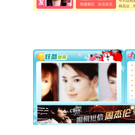
今日运程
[元旦]
当
情感测试
生活笑话
桃花运，
泣，这痛
卖了。水
[春节]
风
颜！冬去
道一声平
[春节]
传
片叶子是
送你一棵
[圣诞节]
你太多，
要平安！
[圣诞节]
能正大光明
都要快乐噢
[圣诞节]
如意,快乐
[元旦]
看
断电。爱
你是我专
[元旦]
如
起；二是
离。水晶
[元旦]
当
泣，这痛
卖了。水