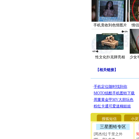
手机竟收到色情图片
情侣
性文化扑克牌亮相
少女
【
相关链接
】
搜狐短信
小灵
三星图铃专区
[周杰伦] 千里之外