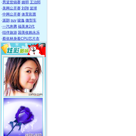
·
男篮世锦赛
姚明
王治郅
·
美网公开赛
刘翔
篮球
·
中网公开赛
体育彩票
·
派朗
suv
骏逸
微型车
·
一汽奔腾
福美来2代
·
结伴旅游
国美收购永乐
·
蔡依林身着CPU芯片衣