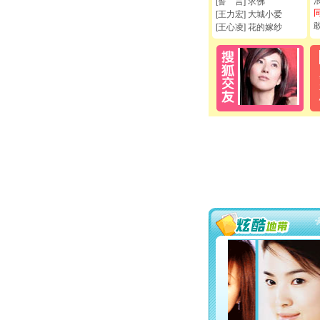
[誓 言] 求佛
[王力宏] 大城小爱
[王心凌] 花的嫁纱