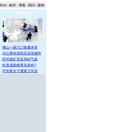
aRen
-
邮件
-
博客
-
BBS
-
搜狗
点击今日
·
佛山一家六口惨遭杀害
·
乌兰察布居民区连发爆炸
·
忻州煤矿安监局好气派
·
杜世成助推青岛房价?
·
平安夜女子遭遇飞车党