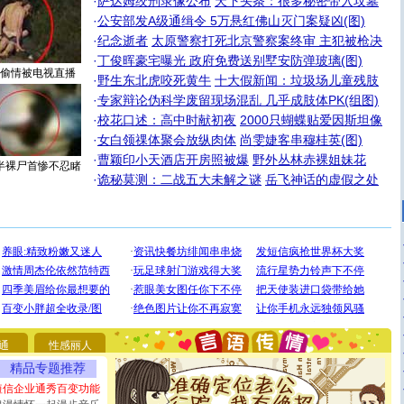
·
萨达姆绞刑录像公布
天下头条：很多秘密带入坟墓
·
公安部发A级通缉令 5万悬红佛山灭门案疑凶(图)
·
纪念逝者
太原警察打死北京警察案终审 主犯被枪决
·
丁俊晖豪宅曝光 政府免费送别墅安防弹玻璃(图)
偷情被电视直播
·
野生东北虎咬死黄牛
十大假新闻：垃圾场儿童残肢
·
专家辩论伪科学废留现场混乱 几乎成肢体PK(组图)
·
校花口述：高中时献初夜
2000只蝴蝶贴爱因斯坦像
·
女白领祼体聚会放纵肉体
尚雯婕客串穆桂英(图)
·
曹颖印小天酒店开房照被爆
野外丛林赤裸姐妹花
半裸尸首惨不忍睹
·
诡秘莫测：二战五大未解之谜
岳飞神话的虚假之处
[圣诞节]
圣诞节到了，想想没什么送给你的，又不打算给
你太多，只有给你五千万：千万快乐！千万要健康！千万
要平安！千万要知足！千万不要忘记我！
通
性感丽人
[圣诞节]
不只这样的日子才会想起你,而是这样的日子才
精品专题推荐
能正大光明地骚扰你,告诉你,圣诞要快乐!新年要快乐!天天
都要快乐噢!
短信企业通秀百变功能
[圣诞节]
奉上一颗祝福的心,在这个特别的日子里,愿幸福,