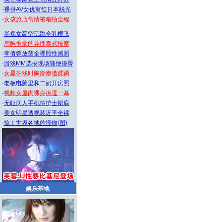
·
裸拼AV女优翁红日本脱光
·
女孩旅店偷情被暗拍全程
·
半裸女高空玩跳伞乳横飞
·
用胸推拿的异性泰式按摩
·
李倩蓉放荡全裸照性感照
·
游戏MM选拔现场随便碰臀
·
女星拍戏时胸部惨遭蹂躏
·
老板电脑里和二奶开房照
·
视频女屋内裸身挑逗一幕
·
无耻病人手机拍护士裙底
·
美女明星透视装近乎全裸
·
惊！世界各地的怪物(图)
娱乐基地