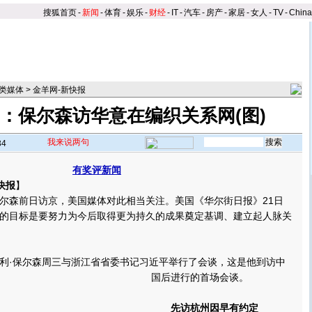
搜狐首页
-
新闻
-
体育
-
娱乐
-
财经
-
IT
-
汽车
-
房产
-
家居
-
女人
-
TV
-
Chin
类媒体
>
金羊网-新快报
：保尔森访华意在编织关系网(图)
我来说两句
34
有奖评新闻
快报
】
森前日访京，美国媒体对此相当关注。美国《华尔街日报》21日
的目标是要努力为今后取得更为持久的成果奠定基调、建立起人脉关
·保尔森周三与浙江省省委书记习近平举行了会谈，这是他到访中
国后进行的首场会谈。
先访杭州因早有约定