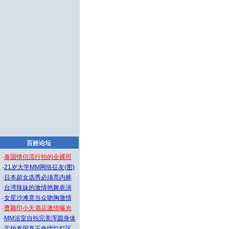
百姓论坛
·
泰国情侣流行拍的全裸照
·
21岁大学MM网络征友(图)
·
日本超女选秀必须亮内裤
·
台湾辣妹的激情艳舞表演
·
女星沙滩竟当众吻胸激情
·
曹颖印小天酒店激情曝光
·
MM浴室自拍完美浑圆身体
·
实拍泰国真正色情红灯区