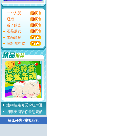
一个人哭
退后
断了的弦
还是朋友
水晶蜻蜓
唱给你的歌
迷糊娃娃可爱粉红卡通
四季美眉给你最想要的
搜狐分类
·
搜狐商机