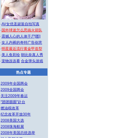
·
AV女优圣诞装自拍写真
·
国外球迷怎么恶搞火箭队
·
震撼人心的人体干尸[图]
·
女人内裤的奇特广告创意
·
明星最近流行黄金甲造型
·
美人鱼彩绘
朝比奈真人秀
·
宠物连连看
合金弹头游戏
热点专题
·
2009年全国两会
·
2009全国两会
·
关注2009年春运
·
"团团圆圆"赴台
·
燃油税改革
·
纪念改革开放30年
·
2008美国大选
·
2008珠海航展
·
2008年美国总统选举