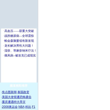
频道精彩推荐
·
焦点图新闻
泰国政变
·
美国大使馆遭恐怖袭击
·
重庆遭遇特大旱灾
·
2008奥运会
NBA
科比
F1