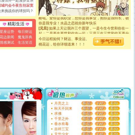
浪漫情怀一起漫步音乐
如意,快乐,鲜花,一切美好的祝愿与你同在.圣诞快乐!
同城约会今夜告别寂寞
[元旦]
看到你我会触电；看不到你我要充电；没有你我会
敢来挑战你的球技吗？
断电。爱你是我职业，想你是我事业，抱你是我特长，吻
你是我专业！水晶之恋祝你新年快乐
精彩生活
[元旦]
如果上天让我许三个愿望，一是今生今世和你在一
起；二是再生再世和你在一起；三是三生三世和你不再分
星座运势
每日财运
离。水晶之恋祝你新年快乐
花边新闻
魔鬼辞典
今日运程如何？财运、事业运、
[元旦]
当我狠下心扭头离去那一刻，你在我身后无助地哭
情感测试
生活笑话
桃花运，给你详细道来！！！
泣，这痛楚让我明白我多么爱你。我转身抱住你：这猪不
卖了。水晶之恋祝你新年快乐。
[春节]
风柔雨润好月圆，半岛铁盒伴身边，每日尽显开心
颜！冬去春来似水如烟，劳碌人生需尽欢！听一曲轻歌，
道一声平安！新年吉祥万事如愿
[春节]
传说薰衣草有四片叶子：第一片叶子是信仰，第二
片叶子是希望，第三片叶子是爱情，第四片叶子是幸运。
送你一棵薰衣草，愿你新年快乐！
[圣诞节]
圣诞节到了，想想没什么送给你的，又不打算给
你太多，只有给你五千万：千万快乐！千万要健康！千万
要平安！千万要知足！千万不要忘记我！
[圣诞节]
不只这样的日子才会想起你,而是这样的日子才
月亮之上
能正大光明地骚扰你,告诉你,圣诞要快乐!新年要快乐!天天
秋天不回来
都要快乐噢!
求佛
[圣诞节]
奉上一颗祝福的心,在这个特别的日子里,愿幸福,
千里之外
如意,快乐,鲜花,一切美好的祝愿与你同在.圣诞快乐!
香水有毒
[元旦]
看到你我会触电；看不到你我要充电；没有你我会
吉祥三宝
断电。爱你是我职业，想你是我事业，抱你是我特长，吻
天竺少女