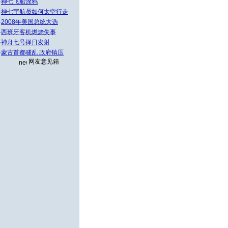
·
神七飞船涂鸦
·
神七宇航员如何太空行走
·
2008年美国总统大选
·
西班牙客机燃烧失事
·
神舟七号择日发射
·
蒙古首都骚乱 政府镇压
网友意见箱