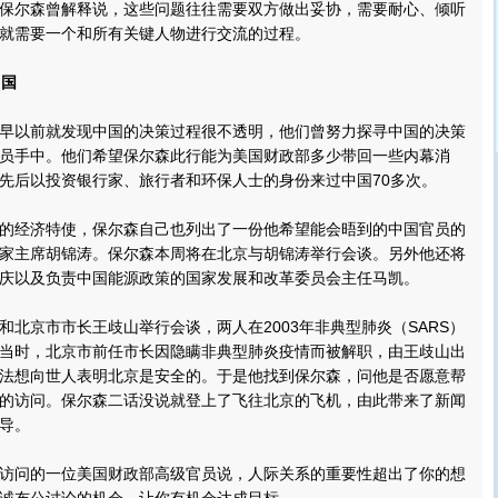
尔森曾解释说，这些问题往往需要双方做出妥协，需要耐心、倾听
就需要一个和所有关键人物进行交流的过程。
中国
以前就发现中国的决策过程很不透明，他们曾努力探寻中国的决策
员手中。他们希望保尔森此行能为美国财政部多少带回一些内幕消
先后以投资银行家、旅行者和环保人士的身份来过中国70多次。
经济特使，保尔森自己也列出了一份他希望能会晤到的中国官员的
家主席胡锦涛。保尔森本周将在北京与胡锦涛举行会谈。另外他还将
庆以及负责中国能源政策的国家发展和改革委员会主任马凯。
京市市长王歧山举行会谈，两人在2003年非典型肺炎（SARS）
当时，北京市前任市长因隐瞒非典型肺炎疫情而被解职，由王歧山出
法想向世人表明北京是安全的。于是他找到保尔森，问他是否愿意帮
的访问。保尔森二话没说就登上了飞往北京的飞机，由此带来了新闻
导。
问的一位美国财政部高级官员说，人际关系的重要性超出了你的想