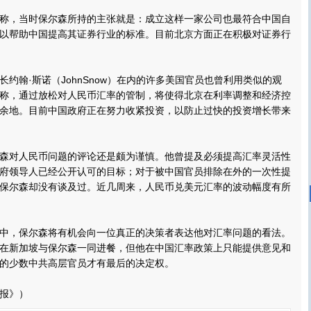
，当时保尔森所持的主张就是：成立这样一家公司也最符合中国自
以帮助中国提高其证券行业的标准。目前北京方面正在积极对证券行
翰·斯诺（JohnSnow）在内的许多美国官员也曾利用类似的观
称，通过放松对人民币汇率的管制，将使得北京在利率调整和经济控
余地。目前中国政府正在努力收紧投资，以防止过快的投资增长带来
对人民币问题的评论还是颇为谨慎。他曾提及必须提高汇率灵活性
府领导人已经公开认可的目标；对于被中国官员排除在外的一次性提
保尔森却没有谈及过。近几周来，人民币兑美元汇率的波动幅度有所
，保尔森将有机会向一位真正的决策者表达他对汇率问题的看法。
在新加坡与保尔森一同进餐，但他在中国汇率政策上只能提供意见和
的少数中共高层官员才有最后的决定权。
报》）