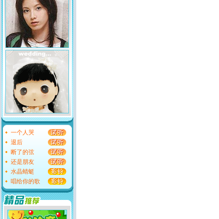
一个人哭
退后
断了的弦
还是朋友
水晶蜻蜓
唱给你的歌