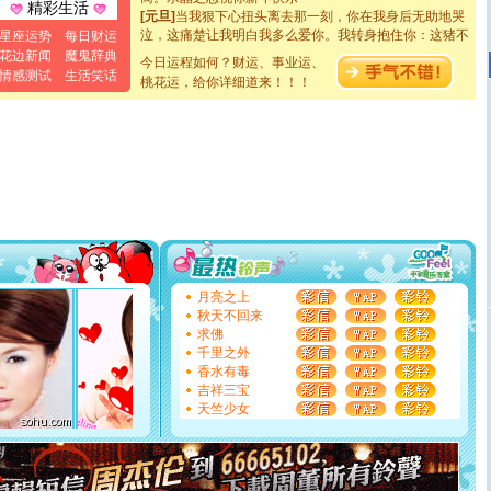
[元旦]
当我狠下心扭头离去那一刻，你在我身后无助地哭
精彩生活
泣，这痛楚让我明白我多么爱你。我转身抱住你：这猪不
星座运势
每日财运
卖了。水晶之恋祝你新年快乐。
花边新闻
魔鬼辞典
[春节]
风柔雨润好月圆，半岛铁盒伴身边，每日尽显开心
今日运程如何？财运、事业运、
情感测试
生活笑话
颜！冬去春来似水如烟，劳碌人生需尽欢！听一曲轻歌，
桃花运，给你详细道来！！！
道一声平安！新年吉祥万事如愿
[春节]
传说薰衣草有四片叶子：第一片叶子是信仰，第二
片叶子是希望，第三片叶子是爱情，第四片叶子是幸运。
送你一棵薰衣草，愿你新年快乐！
[圣诞节]
圣诞节到了，想想没什么送给你的，又不打算给
你太多，只有给你五千万：千万快乐！千万要健康！千万
要平安！千万要知足！千万不要忘记我！
[圣诞节]
不只这样的日子才会想起你,而是这样的日子才
能正大光明地骚扰你,告诉你,圣诞要快乐!新年要快乐!天天
都要快乐噢!
[圣诞节]
奉上一颗祝福的心,在这个特别的日子里,愿幸福,
月亮之上
如意,快乐,鲜花,一切美好的祝愿与你同在.圣诞快乐!
秋天不回来
[元旦]
看到你我会触电；看不到你我要充电；没有你我会
求佛
断电。爱你是我职业，想你是我事业，抱你是我特长，吻
千里之外
你是我专业！水晶之恋祝你新年快乐
香水有毒
[元旦]
如果上天让我许三个愿望，一是今生今世和你在一
吉祥三宝
起；二是再生再世和你在一起；三是三生三世和你不再分
天竺少女
离。水晶之恋祝你新年快乐
[元旦]
当我狠下心扭头离去那一刻，你在我身后无助地哭
泣，这痛楚让我明白我多么爱你。我转身抱住你：这猪不
卖了。水晶之恋祝你新年快乐。
[春节]
风柔雨润好月圆，半岛铁盒伴身边，每日尽显开心