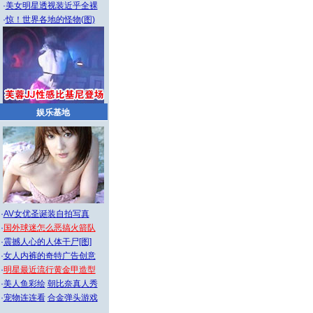
·
美女明星透视装近乎全裸
·
惊！世界各地的怪物(图)
娱乐基地
·
AV女优圣诞装自拍写真
·
国外球迷怎么恶搞火箭队
·
震撼人心的人体干尸[图]
·
女人内裤的奇特广告创意
·
明星最近流行黄金甲造型
·
美人鱼彩绘
朝比奈真人秀
·
宠物连连看
合金弹头游戏