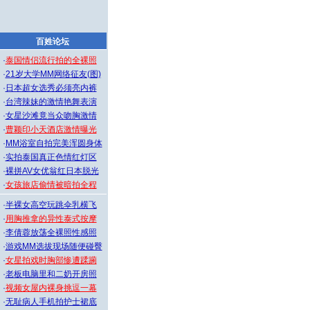
百姓论坛
·
泰国情侣流行拍的全裸照
·
21岁大学MM网络征友(图)
·
日本超女选秀必须亮内裤
·
台湾辣妹的激情艳舞表演
·
女星沙滩竟当众吻胸激情
·
曹颖印小天酒店激情曝光
·
MM浴室自拍完美浑圆身体
·
实拍泰国真正色情红灯区
·
裸拼AV女优翁红日本脱光
·
女孩旅店偷情被暗拍全程
·
半裸女高空玩跳伞乳横飞
·
用胸推拿的异性泰式按摩
·
李倩蓉放荡全裸照性感照
·
游戏MM选拔现场随便碰臀
·
女星拍戏时胸部惨遭蹂躏
·
老板电脑里和二奶开房照
·
视频女屋内裸身挑逗一幕
·
无耻病人手机拍护士裙底