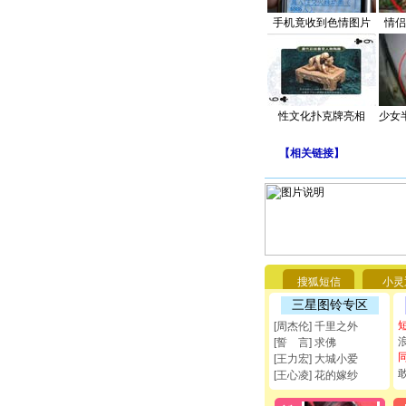
手机竟收到色情图片
情侣
性文化扑克牌亮相
少女
【
相关链接
】
搜狐短信
小灵
三星图铃专区
[周杰伦] 千里之外
[誓 言] 求佛
[王力宏] 大城小爱
[王心凌] 花的嫁纱