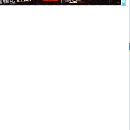
颜！冬去春来似水如烟，劳碌人生需尽欢！听一曲轻歌，
道一声平安！新年吉祥万事如愿
[春节]
传说薰衣草有四片叶子：第一片叶子是信仰，第二
片叶子是希望，第三片叶子是爱情，第四片叶子是幸运。
送你一棵薰衣草，愿你新年快乐！