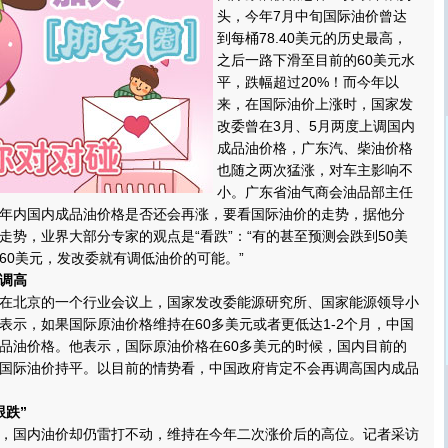
头，今年7月中旬国际油价曾达
到每桶78.40美元的历史最高，
之后一路下滑至目前的60美元水
平，跌幅超过20%！而今年以
来，在国际油价上涨时，国家发
改委曾在3月、5月两度上调国内
成品油价格，广东汽、柴油价格
也随之两次猛涨，对车主影响不
小。广东省油气商会油品部主任
年内国内成品油价格是否还会再涨，要看国际油价的走势，据他分
走势，业界大部分专家的观点是“看跌”：“有的甚至预测会跌到50美
60美元，发改委就有调低油价的可能。”
调高
北京的一个行业会议上，国家发改委能源研究所、国家能源领导小
表示，如果国际原油价格维持在60多美元或者更低达1-2个月，中国
品油价格。他表示，国际原油价格在60多美元的时候，国内目前的
国际油价持平。以目前的情势看，中国政府肯定不会再调高国内成品
跟跌”
国内油价却仍雷打不动，维持在今年二次涨价后的高位。记者采访