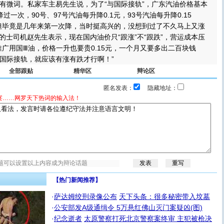
有微词。私家车主易先生说，为了“与国际接轨”，广东汽油价格基本
过一次，90号、97号汽油每升降0.1元，93号汽油每升降0.15
但毕竟是几年来第一次降，当时挺高兴的，没想到过了不久马上又涨
的士司机赵先生表示，现在国内油价只“跟涨”不“跟跌”，营运成本压
推广用国Ⅲ油，价格一升也要贵0.15元，一个月又要多出二百块钱
国际接轨，就应该有涨有跌才行啊！”
全部跟贴
精华区
辩论区
匿名发表：
隐藏地址：
宴……网罗天下热词的输入法！
【热门新闻推荐】
·
萨达姆绞刑录像公布
天下头条：很多秘密带入坟墓
·
公安部发A级通缉令 5万悬红佛山灭门案疑凶(图)
·
纪念逝者
太原警察打死北京警察案终审 主犯被枪决