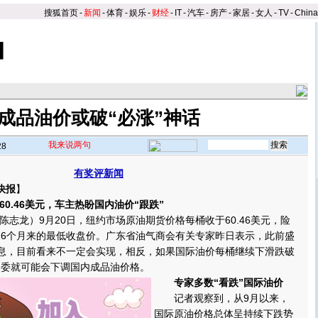
搜狐首页
-
新闻
-
体育
-
娱乐
-
财经
-
IT
-
汽车
-
房产
-
家居
-
女人
-
TV
-
Chin
成品油价或破“必涨”神话
我来说两句
28
有奖评新闻
快报
】
0.46美元，车主热盼国内油价“跟跌”
龙）9月20日，纽约市场原油期货价格每桶收于60.46美元，险
近6个月来的最低收盘价。广东省油气商会有关专家昨日表示，此前盛
消息，目前看来不一定会实现，相反，如果国际油价每桶继续下滑跌破
改委就可能会下调国内成品油价格。
专家多数“看跌”国际油价
记者观察到，从9月以来，
国际原油价格总体呈持续下跌势