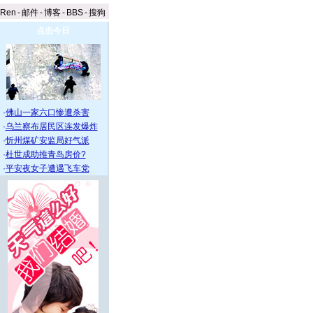
aRen
-
邮件
-
博客
-
BBS
-
搜狗
点击今日
·
佛山一家六口惨遭杀害
·
乌兰察布居民区连发爆炸
·
忻州煤矿安监局好气派
·
杜世成助推青岛房价?
·
平安夜女子遭遇飞车党