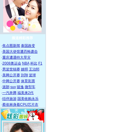
频道精彩推荐
·
焦点图新闻
泰国政变
·
美国大使馆遭恐怖袭击
·
重庆遭遇特大旱灾
·
2008奥运会
NBA
科比
F1
·
男篮世锦赛
姚明
王治郅
·
美网公开赛
刘翔
篮球
·
中网公开赛
体育彩票
·
派朗
suv
骏逸
微型车
·
一汽奔腾
福美来2代
·
结伴旅游
国美收购永乐
·
蔡依林身着CPU芯片衣