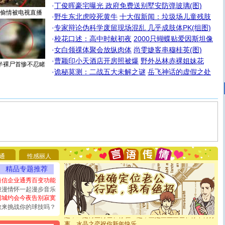
·
丁俊晖豪宅曝光 政府免费送别墅安防弹玻璃(图)
偷情被电视直播
·
野生东北虎咬死黄牛
十大假新闻：垃圾场儿童残肢
·
专家辩论伪科学废留现场混乱 几乎成肢体PK(组图)
·
校花口述：高中时献初夜
2000只蝴蝶贴爱因斯坦像
·
女白领祼体聚会放纵肉体
尚雯婕客串穆桂英(图)
·
曹颖印小天酒店开房照被爆
野外丛林赤裸姐妹花
半裸尸首惨不忍睹
·
诡秘莫测：二战五大未解之谜
岳飞神话的虚假之处
[圣诞节]
圣诞节到了，想想没什么送给你的，又不打算给
你太多，只有给你五千万：千万快乐！千万要健康！千万
要平安！千万要知足！千万不要忘记我！
[圣诞节]
不只这样的日子才会想起你,而是这样的日子才
能正大光明地骚扰你,告诉你,圣诞要快乐!新年要快乐!天天
都要快乐噢!
通
性感丽人
[圣诞节]
奉上一颗祝福的心,在这个特别的日子里,愿幸福,
如意,快乐,鲜花,一切美好的祝愿与你同在.圣诞快乐!
精品专题推荐
[元旦]
看到你我会触电；看不到你我要充电；没有你我会
短信企业通秀百变功能
断电。爱你是我职业，想你是我事业，抱你是我特长，吻
浪漫情怀一起漫步音乐
你是我专业！水晶之恋祝你新年快乐
同城约会今夜告别寂寞
[元旦]
如果上天让我许三个愿望，一是今生今世和你在一
敢来挑战你的球技吗？
起；二是再生再世和你在一起；三是三生三世和你不再分
离。水晶之恋祝你新年快乐