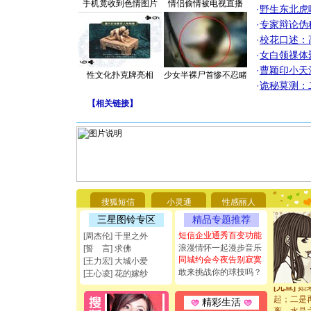
手机竟收到色情图片
情侣偷情被电视直播
·
野生东北虎
·
专家辩论伪
·
校花口述：
·
女白领祼体
·
曹颖印小天
性文化扑克牌亮相
少女半裸尸首惨不忍睹
·
诡秘莫测：
【
相关链接
】
[圣诞节]
你太多，
要平安！
[圣诞节]
能正大光明
搜狐短信
小灵通
性感丽人
都要快乐噢
三星图铃专区
精品专题推荐
[圣诞节]
短信企业通秀百变功能
如意,快乐
[周杰伦] 千里之外
[元旦]
看
浪漫情怀一起漫步音乐
[誓 言] 求佛
断电。爱
同城约会今夜告别寂寞
[王力宏] 大城小爱
你是我专
敢来挑战你的球技吗？
[王心凌] 花的嫁纱
[元旦]
如
起；二是
精彩生活
离。水晶