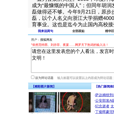
成为“最慷慨的中国人”；但同年胡
磊做得还不够。今年9月21日，原
磊，以个人名义向浙江大学捐赠400
育事业。这也是迄今为止国内高校接
我来说两句
全部跟贴
精华
用户：
*依然范特西、刘亦菲、夜宴……网罗天下热词的输入法！
设为辩论话题
【精彩图片新闻】
【热门新闻推
·
萨达姆绞刑
·
公安部发A
·
纪念逝者
太
·
丁俊晖豪宅