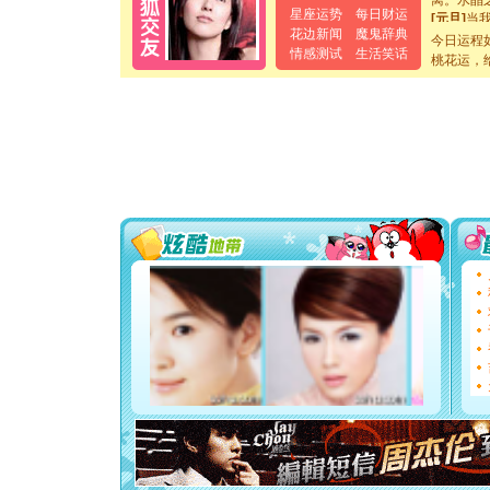
[元旦]
当
星座运势
每日财运
泣，这痛
花边新闻
魔鬼辞典
今日运程
卖了。水
情感测试
生活笑话
桃花运，
[春节]
风
颜！冬去
道一声平
[春节]
传
片叶子是
送你一棵
[圣诞节]
你太多，
要平安！
[圣诞节]
能正大光明
都要快乐噢
[圣诞节]
如意,快乐
[元旦]
看
断电。爱
你是我专
[元旦]
如
起；二是
离。水晶
[元旦]
当
泣，这痛
卖了。水