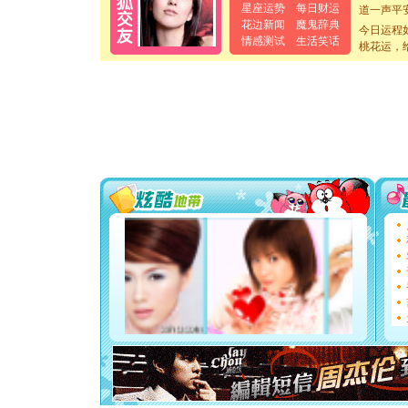
道一声平
星座运势
每日财运
[春节]
传
花边新闻
魔鬼辞典
今日运程
片叶子是
情感测试
生活笑话
桃花运，
送你一棵
[圣诞节]
你太多，
要平安！
[圣诞节]
能正大光明
都要快乐噢
[圣诞节]
如意,快乐
[元旦]
看
断电。爱
你是我专
[元旦]
如
起；二是
离。水晶
[元旦]
当
泣，这痛
卖了。水
[春节]
风
颜！冬去
道一声平
[春节]
传
片叶子是
送你一棵