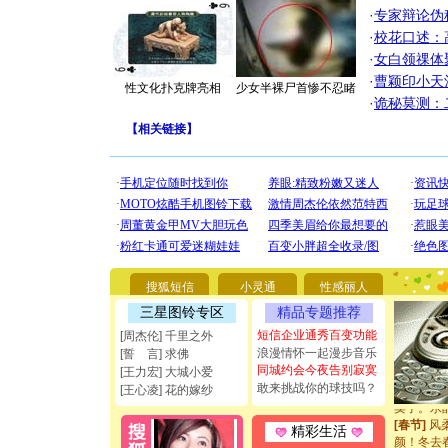
·
专家辩论伪
·
校花口述：
·
女白领祼体
·
曹颖印小天
性文化扑克牌亮相
少女半裸尸首惨不忍睹
·
诡秘莫测：
【
相关链接
】
[圣诞节]
你太多，
要平安！
[圣诞节]
能正大光明
都要快乐噢
[圣诞节]
如意,快乐
[元旦]
看
断电。爱
搜狐短信
小灵通
性感丽人
你是我专
三星图铃专区
精品专题推荐
[元旦]
如
起；二是
短信企业通秀百变功能
[周杰伦] 千里之外
离。水晶
浪漫情怀一起漫步音乐
[誓 言] 求佛
[元旦]
当
同城约会今夜告别寂寞
[王力宏] 大城小爱
泣，这痛
敢来挑战你的球技吗？
[王心凌] 花的嫁纱
卖了。水
[春节]
风
精彩生活
颜！冬去