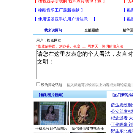
我来说两句
全部跟贴
精华
用户：
*依然范特西、刘亦菲、夜宴……网罗天下热词的输入法！
设为辩论话题
【精彩图片新闻】
【热门新闻推
·
萨达姆绞刑
·
公安部发A
·
纪念逝者
太
·
丁俊晖豪宅
手机竟收到色情图片
情侣偷情被电视直播
·
野生东北虎