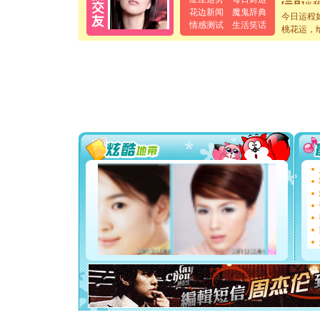
[元旦]
当
花边新闻
魔鬼辞典
泣，这痛
今日运程
卖了。水
情感测试
生活笑话
桃花运，
[春节]
风
颜！冬去
道一声平
[春节]
传
片叶子是
送你一棵
[圣诞节]
你太多，
要平安！
[圣诞节]
能正大光明
都要快乐噢
[圣诞节]
如意,快乐
[元旦]
看
断电。爱
你是我专
[元旦]
如
起；二是
离。水晶
[元旦]
当
泣，这痛
卖了。水
[春节]
风