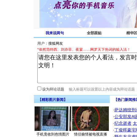
我来说两句
全部跟贴
精华
用户：
*依然范特西、刘亦菲、夜宴……网罗天下热词的输入法！
设为辩论话题
【精彩图片新闻】
【热门新闻推
·
萨达姆绞刑
·
公安部发A
·
纪念逝者
太
·
丁俊晖豪宅
手机竟收到色情图片
情侣偷情被电视直播
·
野生东北虎