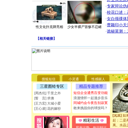
·
专家辩论伪
·
校花口述：
·
女白领祼体
·
曹颖印小天
性文化扑克牌亮相
少女半裸尸首惨不忍睹
·
诡秘莫测：
【
相关链接
】
[圣诞节]
你太多，
要平安！
[圣诞节]
搜狐短信
小灵通
性感丽人
能正大光明
都要快乐噢
三星图铃专区
精品专题推荐
[圣诞节]
短信企业通秀百变功能
[周杰伦] 千里之外
如意,快乐
浪漫情怀一起漫步音乐
[誓 言] 求佛
[元旦]
看
同城约会今夜告别寂寞
[王力宏] 大城小爱
断电。爱
敢来挑战你的球技吗？
[王心凌] 花的嫁纱
你是我专
[元旦]
如
起；二是
精彩生活
离。水晶
星座运势
每日财运