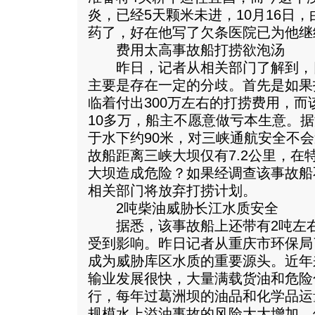
炎，已经5天颗米未进，10月16日
药了，好在他写了欠条医院已为他继
费用太高事故船打捞欲泡汤
昨日，记者从相关部门了解到，
主要是存在一定的分歧。首先是如果
临着付出300万左右的打捞费用，
10多万，船主不愿意做亏本生意。
于水下约90米，对三峡通航安全不
故船距离三峡大坝仅有7.2公里，在
大坝造成危险？如果经调查该事故船
相关部门将放弃打捞计划。
2吨柴油威胁长江水质安全
据悉，该事故船上还带有2吨左右
受到影响。昨日记者从重庆市环保局
成为威胁库区水质的重要源头。近年
输业发展很快，大量满载货油和危险
行，每年过葛洲坝的油品和化学品运
规模水上溢油事故的风险大大增加，