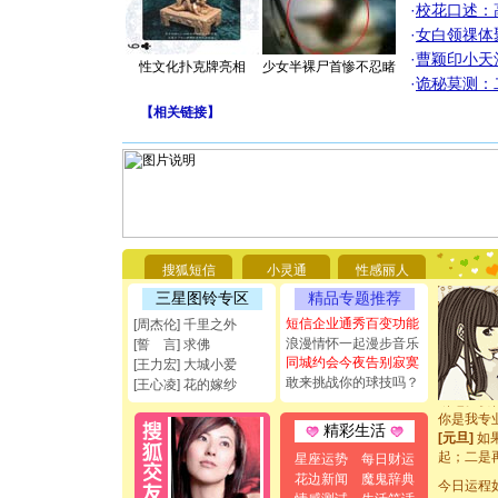
·
校花口述：
·
女白领祼体
·
曹颖印小天
性文化扑克牌亮相
少女半裸尸首惨不忍睹
·
诡秘莫测：
【
相关链接
】
[圣诞节]
你太多，
要平安！
搜狐短信
小灵通
性感丽人
[圣诞节]
三星图铃专区
精品专题推荐
能正大光明
都要快乐噢
短信企业通秀百变功能
[周杰伦] 千里之外
[圣诞节]
浪漫情怀一起漫步音乐
[誓 言] 求佛
如意,快乐
同城约会今夜告别寂寞
[王力宏] 大城小爱
[元旦]
看
敢来挑战你的球技吗？
[王心凌] 花的嫁纱
断电。爱
你是我专
精彩生活
[元旦]
如
起；二是
星座运势
每日财运
离。水晶
花边新闻
魔鬼辞典
今日运程
[元旦]
当