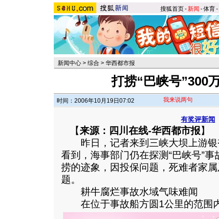
搜狐首页
-
新闻
-
体育
-
新闻中心
>
综合
>
华西都市报
打捞“巴峡号”30
我来说两句
时间：2006年10月19日07:02
有奖评新闻
【
来源：四川在线-华西都市报
】
昨日，记者来到三峡大坝上游银杏沱水
看到，海事部门仍在探测“巴峡号”
捞的迹象，因投保问题，死难者家属
题。
耕牛腐烂事故水域气味难闻
在位于事故船方圆1公里的范围内