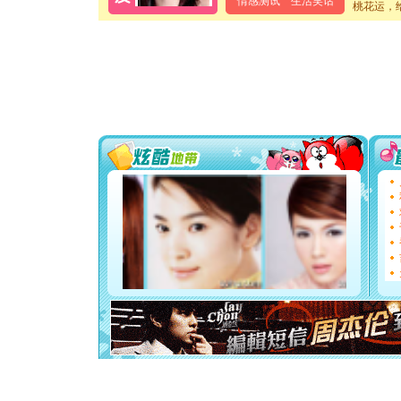
情感测试
生活笑话
泣，这痛
桃花运，
卖了。水
[春节]
风
颜！冬去
道一声平
[春节]
传
片叶子是
送你一棵
[圣诞节]
你太多，
要平安！
[圣诞节]
能正大光明
都要快乐噢
[圣诞节]
如意,快乐
[元旦]
看
断电。爱
你是我专
[元旦]
如
起；二是
离。水晶
[元旦]
当
泣，这痛
卖了。水
[春节]
风