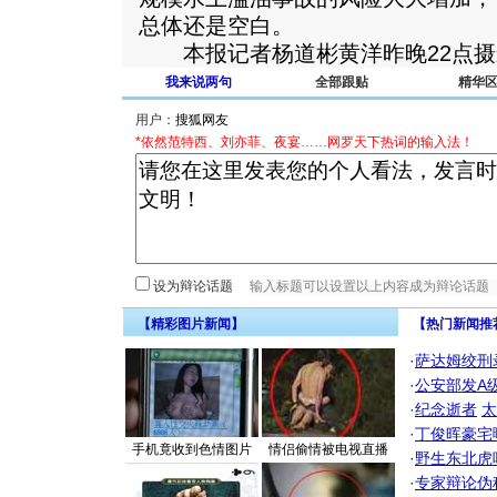
总体还是空白。
本报记者杨道彬黄洋昨晚22点摄
我来说两句
全部跟贴
精华
用户：
*依然范特西、刘亦菲、夜宴……网罗天下热词的输入法！
设为辩论话题
【精彩图片新闻】
【热门新闻推
·
萨达姆绞刑
·
公安部发A
·
纪念逝者
太
·
丁俊晖豪宅
手机竟收到色情图片
情侣偷情被电视直播
·
野生东北虎
·
专家辩论伪