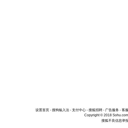
颜！冬去
道一声平
[春节]
传
片叶子是
送你一棵
设置首页
-
搜狗输入法
-
支付中心
-
搜狐招聘
-
广告服务
-
客
Copyright © 2018 Sohu.com I
搜狐不良信息举