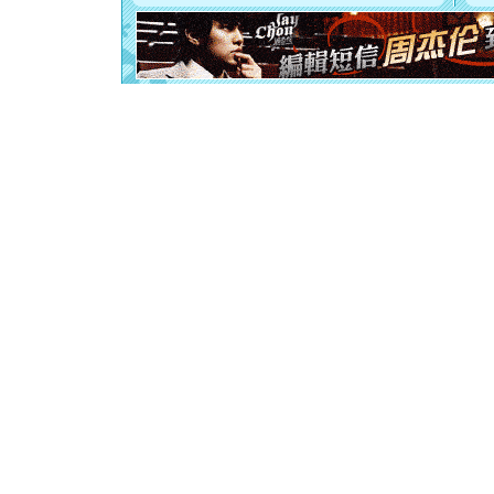
你是我专
[元旦]
如
起；二是
离。水晶
[元旦]
当
泣，这痛
卖了。水
[春节]
风
颜！冬去
道一声平
[春节]
传
片叶子是
送你一棵