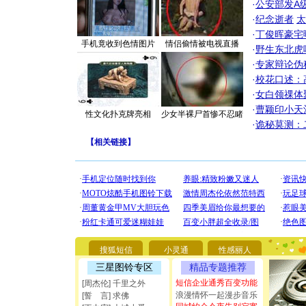
·
公安部发A
·
纪念逝者
太
·
丁俊晖豪宅
手机竟收到色情图片
情侣偷情被电视直播
·
野生东北虎
·
专家辩论伪
·
校花口述：
·
女白领祼体
·
曹颖印小天
性文化扑克牌亮相
少女半裸尸首惨不忍睹
·
诡秘莫测：
【
相关链接
】
[圣诞节]
你太多，
搜狐短信
小灵通
性感丽人
要平安！
[圣诞节]
三星图铃专区
精品专题推荐
能正大光明
短信企业通秀百变功能
[周杰伦] 千里之外
都要快乐噢
浪漫情怀一起漫步音乐
[誓 言] 求佛
[圣诞节]