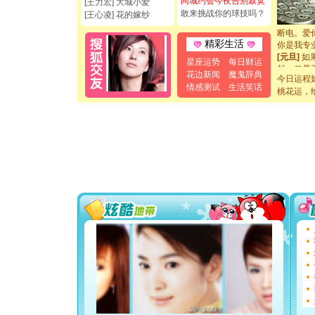
同城约会今夜告别寂寞
[王力宏] 大城小爱
如意,快乐
敢来挑战你的球技吗？
[王心凌] 花的嫁纱
[元旦]
看
断电。爱
你是我专
精彩生活
[元旦]
如
星座运势
每日财运
起；二是
花边新闻
魔鬼辞典
离。水晶
今日运程
情感测试
生活笑话
[元旦]
当
桃花运，
泣，这痛
卖了。水
[春节]
风
颜！冬去
道一声平
[春节]
传
片叶子是
送你一棵
[圣诞节]
你太多，
要平安！
[圣诞节]
能正大光明
都要快乐噢
[圣诞节]
如意,快乐
[元旦]
看
断电。爱