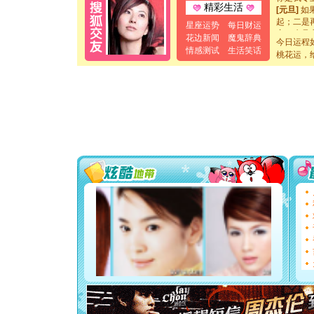
[元旦]
如
精彩生活
起；二是
星座运势
每日财运
离。水晶
花边新闻
魔鬼辞典
[元旦]
当
今日运程
情感测试
生活笑话
泣，这痛
桃花运，
卖了。水
[春节]
风
颜！冬去
道一声平
[春节]
传
片叶子是
送你一棵
[圣诞节]
你太多，
要平安！
[圣诞节]
能正大光明
都要快乐噢
[圣诞节]
如意,快乐
[元旦]
看
断电。爱
你是我专
[元旦]
如
起；二是
离。水晶