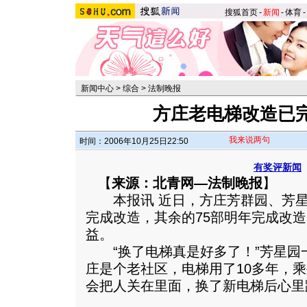
搜狐首页
-
新闻
-
体育
-
新闻中心
>
综合
>
法制晚报
方庄老电梯改造已
我来说两句
时间：2006年10月25日22:50
有奖评新闻
【
来源：北青网—法制晚报
】
本报讯 近日，方庄芳群园、芳星
完成改造，其余的75部明年完成改
益。
“换了电梯真是好多了！”芳星园一
庄是个老社区，电梯用了10多年，
会把人关在里面，换了新电梯后心里