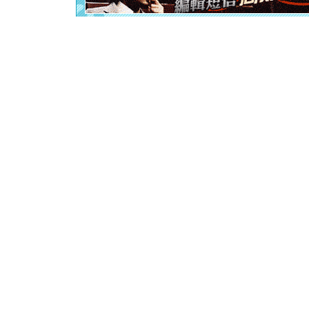
[元旦]
当
泣，这痛
卖了。水
[春节]
风
颜！冬去
道一声平
[春节]
传
片叶子是
送你一棵