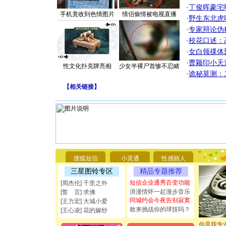
·
丁俊晖豪宅
手机竟收到色情图片
情侣偷情被电视直播
·
野生东北虎
·
专家辩论伪
·
校花口述：
·
女白领祼体
·
曹颖印小天
性文化扑克牌亮相
少女半裸尸首惨不忍睹
·
诡秘莫测：
【
相关链接
】
[圣诞节]
你太多，
要平安！
搜狐短信
小灵通
性感丽人
[圣诞节]
能正大光明
三星图铃专区
精品专题推荐
都要快乐噢
短信企业通秀百变功能
[周杰伦] 千里之外
[圣诞节]
浪漫情怀一起漫步音乐
[誓 言] 求佛
如意,快乐
同城约会今夜告别寂寞
[王力宏] 大城小爱
[元旦]
看
敢来挑战你的球技吗？
[王心凌] 花的嫁纱
断电。爱
你是我专