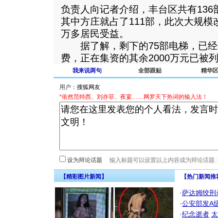
负责人向记者介绍，丰台区共有13
其中方庄就占了111部，此次大规模改
万多居民受益。
据了解，剩下的75部电梯，已经筹
费，正在集资的其余2000万元已被列
我来说两句
全部跟贴
精华
用户：
*依然范特西、刘亦菲、夜宴……网罗天下热词的输入法！
设为辩论话题
【精彩图片新闻】
【热门新闻推
·
萨达姆绞刑
·
公安部发A
·
纪念逝者
太