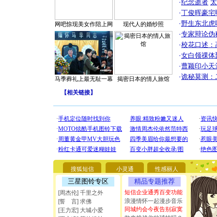
·
纪念逝者
太
·
丁俊晖豪宅
·
野生东北虎
网吧惊现美女作陪上网
现代人的婚纱照
·
专家辩论伪
·
校花口述：
·
女白领祼体
·
曹颖印小天
·
诡秘莫测：
马季葬礼上最无耻一幕
揭密日本的情人旅馆
【
相关链接
】
[圣诞节]
你太多，
要平安！
搜狐短信
小灵通
性感丽人
[圣诞节]
能正大光明
三星图铃专区
精品专题推荐
都要快乐噢
短信企业通秀百变功能
[周杰伦] 千里之外
[圣诞节]
浪漫情怀一起漫步音乐
[誓 言] 求佛
如意,快乐
同城约会今夜告别寂寞
[王力宏] 大城小爱
[元旦]
看