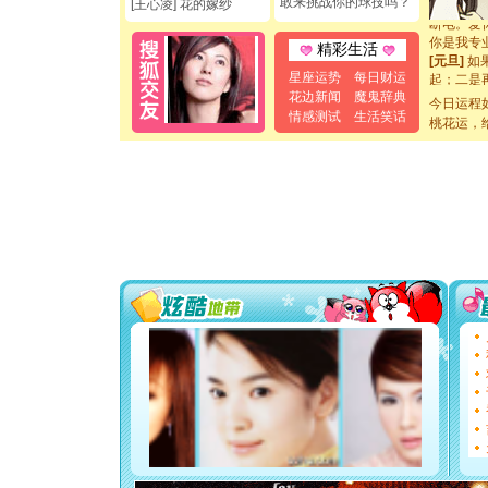
敢来挑战你的球技吗？
[王心凌] 花的嫁纱
断电。爱
你是我专
[元旦]
如
精彩生活
起；二是
星座运势
每日财运
离。水晶
花边新闻
魔鬼辞典
[元旦]
当
今日运程
情感测试
生活笑话
泣，这痛
桃花运，
卖了。水
[春节]
风
颜！冬去
道一声平
[春节]
传
片叶子是
送你一棵
[圣诞节]
你太多，
要平安！
[圣诞节]
能正大光明
都要快乐噢
[圣诞节]
如意,快乐
[元旦]
看
断电。爱
你是我专
[元旦]
如