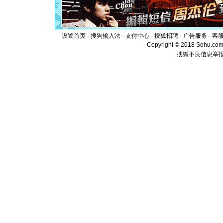
起；二是
离。水晶
[元旦]
当
泣，这痛
卖了。水
设置首页
-
搜狗输入法
-
支付中心
-
搜狐招聘
-
广告服务
-
客
[春节]
风
Copyright © 2018 Sohu.com I
颜！冬去
搜狐不良信息举
道一声平
[春节]
传
片叶子是
送你一棵