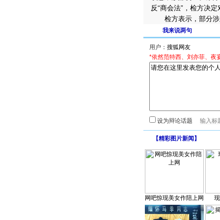
反“商会法”，检方决
检方表示，部分涉及
我来说两句
用户：
*依然范特西、刘亦菲、夜
设为辩论话题
【
精彩图片新闻
】
网吧惊现美女作陪上网
现