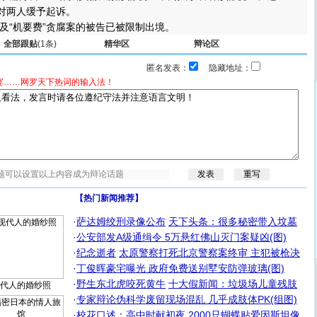
定对两人缓予起诉。
“机要费”贪腐案的被告已被限制出境。
全部跟贴
(1条)
精华区
辩论区
匿名发表：
隐藏地址：
宴……网罗天下热词的输入法！
【热门新闻推荐】
·
萨达姆绞刑录像公布
天下头条：很多秘密带入坟墓
·
公安部发A级通缉令 5万悬红佛山灭门案疑凶(图)
·
纪念逝者
太原警察打死北京警察案终审 主犯被枪决
·
丁俊晖豪宅曝光 政府免费送别墅安防弹玻璃(图)
·
野生东北虎咬死黄牛
十大假新闻：垃圾场儿童残肢
代人的婚纱照
·
专家辩论伪科学废留现场混乱 几乎成肢体PK(组图)
·
校花口述：高中时献初夜
2000只蝴蝶贴爱因斯坦像