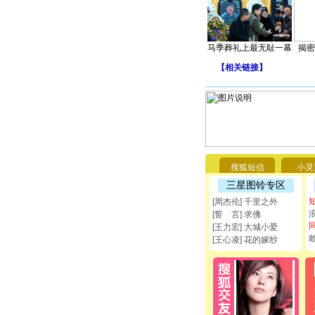
马季葬礼上最无耻一幕
揭密
【
相关链接
】
搜狐短信
小灵
三星图铃专区
[周杰伦] 千里之外
[誓 言] 求佛
[王力宏] 大城小爱
[王心凌] 花的嫁纱