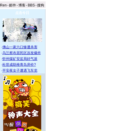
aRen
-
邮件
-
博客
-
BBS
-
搜狗
点击今日
·
佛山一家六口惨遭杀害
·
乌兰察布居民区连发爆炸
·
忻州煤矿安监局好气派
·
杜世成助推青岛房价?
·
平安夜女子遭遇飞车党