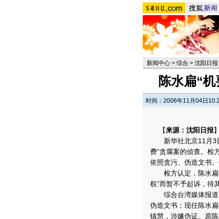
新闻中心
>
综合
>
沈阳日报
陈水扁“机
时间：2006年11月04日10:
【
来源：沈阳日报
新华社北京11月3日
费”贪腐案的侦查。检
依照贪污、伪造文书、
检方认定，陈水扁涉
权”而暂不予起诉，待
综合台湾媒体报道，
伪造文书；现任陈水扁
镇慧，涉嫌伪证。原陈