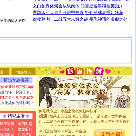
·
女白领祼体聚会放纵肉体
尚雯婕客串穆桂英(图)
·
曹颖印小天酒店开房照被爆
野外丛林赤裸姐妹花
·
诡秘莫测：二战五大未解之谜
岳飞神话的虚假之处
日本的情人旅馆
[圣诞节]
圣诞节到了，想想没什么送给你的，又不打算给
你太多，只有给你五千万：千万快乐！千万要健康！千万
要平安！千万要知足！千万不要忘记我！
[圣诞节]
不只这样的日子才会想起你,而是这样的日子才
通
性感丽人
能正大光明地骚扰你,告诉你,圣诞要快乐!新年要快乐!天天
精品专题推荐
都要快乐噢!
短信企业通秀百变功能
[圣诞节]
奉上一颗祝福的心,在这个特别的日子里,愿幸福,
浪漫情怀一起漫步音乐
如意,快乐,鲜花,一切美好的祝愿与你同在.圣诞快乐!
同城约会今夜告别寂寞
[元旦]
看到你我会触电；看不到你我要充电；没有你我会
敢来挑战你的球技吗？
断电。爱你是我职业，想你是我事业，抱你是我特长，吻
你是我专业！水晶之恋祝你新年快乐
[元旦]
如果上天让我许三个愿望，一是今生今世和你在一
精彩生活
起；二是再生再世和你在一起；三是三生三世和你不再分
离。水晶之恋祝你新年快乐
星座运势
每日财运
[元旦]
当我狠下心扭头离去那一刻，你在我身后无助地哭
花边新闻
魔鬼辞典
今日运程如何？财运、事业运、
泣，这痛楚让我明白我多么爱你。我转身抱住你：这猪不
情感测试
生活笑话