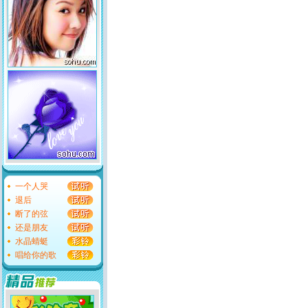
一个人哭
退后
断了的弦
还是朋友
水晶蜻蜓
唱给你的歌