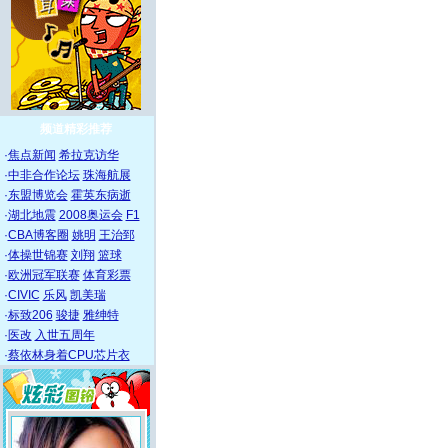
频道精彩推荐
·
焦点新闻
希拉克访华
·
中非合作论坛
珠海航展
·
东盟博览会
霍英东病逝
·
湖北地震
2008奥运会
F1
·
CBA博客圈
姚明
王治郅
·
体操世锦赛
刘翔
篮球
·
欧洲冠军联赛
体育彩票
·
CIVIC
乐风
凯美瑞
·
标致206
骏捷
雅绅特
·
医改
入世五周年
·
蔡依林身着CPU芯片衣