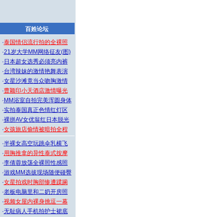
百姓论坛
·
泰国情侣流行拍的全裸照
·
21岁大学MM网络征友(图)
·
日本超女选秀必须亮内裤
·
台湾辣妹的激情艳舞表演
·
女星沙滩竟当众吻胸激情
·
曹颖印小天酒店激情曝光
·
MM浴室自拍完美浑圆身体
·
实拍泰国真正色情红灯区
·
裸拼AV女优翁红日本脱光
·
女孩旅店偷情被暗拍全程
·
半裸女高空玩跳伞乳横飞
·
用胸推拿的异性泰式按摩
·
李倩蓉放荡全裸照性感照
·
游戏MM选拔现场随便碰臀
·
女星拍戏时胸部惨遭蹂躏
·
老板电脑里和二奶开房照
·
视频女屋内裸身挑逗一幕
·
无耻病人手机拍护士裙底