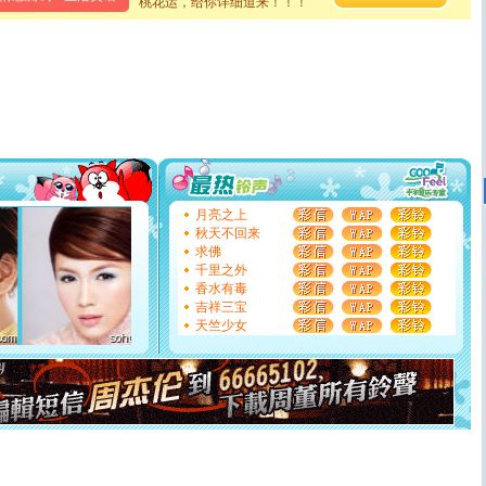
桃花运，给你详细道来！！！
卖了。水晶之恋祝你新年快乐。
[春节]
风柔雨润好月圆，半岛铁盒伴身边，每日尽显开心
颜！冬去春来似水如烟，劳碌人生需尽欢！听一曲轻歌，
道一声平安！新年吉祥万事如愿
[春节]
传说薰衣草有四片叶子：第一片叶子是信仰，第二
片叶子是希望，第三片叶子是爱情，第四片叶子是幸运。
送你一棵薰衣草，愿你新年快乐！
[圣诞节]
圣诞节到了，想想没什么送给你的，又不打算给
你太多，只有给你五千万：千万快乐！千万要健康！千万
要平安！千万要知足！千万不要忘记我！
[圣诞节]
不只这样的日子才会想起你,而是这样的日子才
能正大光明地骚扰你,告诉你,圣诞要快乐!新年要快乐!天天
月亮之上
都要快乐噢!
秋天不回来
[圣诞节]
奉上一颗祝福的心,在这个特别的日子里,愿幸福,
求佛
如意,快乐,鲜花,一切美好的祝愿与你同在.圣诞快乐!
千里之外
[元旦]
看到你我会触电；看不到你我要充电；没有你我会
香水有毒
断电。爱你是我职业，想你是我事业，抱你是我特长，吻
吉祥三宝
你是我专业！水晶之恋祝你新年快乐
天竺少女
[元旦]
如果上天让我许三个愿望，一是今生今世和你在一
起；二是再生再世和你在一起；三是三生三世和你不再分
离。水晶之恋祝你新年快乐
[元旦]
当我狠下心扭头离去那一刻，你在我身后无助地哭
泣，这痛楚让我明白我多么爱你。我转身抱住你：这猪不
卖了。水晶之恋祝你新年快乐。
[春节]
风柔雨润好月圆，半岛铁盒伴身边，每日尽显开心
颜！冬去春来似水如烟，劳碌人生需尽欢！听一曲轻歌，