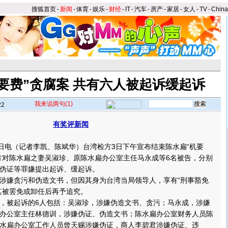
搜狐首页
-
新闻
-
体育
-
娱乐
-
财经
-
IT
-
汽车
-
房产
-
家居
-
女人
-
TV
-
Chin
要费”贪腐案 共有六人被起诉缓起诉
我来说两句
(1)
22
有奖评新闻
】
电（记者李凯、陈斌华）台湾检方3日下午宣布结束陈水扁“机要
方对陈水扁之妻吴淑珍、原陈水扁办公室主任马永成等6名被告，分别
伪证等罪嫌提出起诉、缓起诉。
嫌贪污和伪造文书，但因其身为台湾当局领导人，享有“刑事豁免
其被罢免或卸任后再予追究。
被起诉的6人包括：吴淑珍，涉嫌伪造文书、贪污；马永成，涉嫌
办公室主任林德训，涉嫌伪证、伪造文书；陈水扁办公室财务人员陈
水扁办公室工作人员曾天赐涉嫌伪证，商人李碧君涉嫌伪证、违