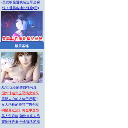
·
美女明星透视装近乎全裸
·
惊！世界各地的怪物(图)
娱乐基地
·
AV女优圣诞装自拍写真
·
国外球迷怎么恶搞火箭队
·
震撼人心的人体干尸[图]
·
女人内裤的奇特广告创意
·
明星最近流行黄金甲造型
·
美人鱼彩绘
朝比奈真人秀
·
宠物连连看
合金弹头游戏