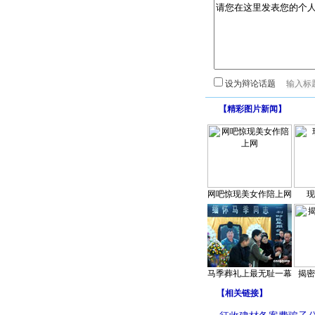
设为辩论话题
【
精彩图片新闻
】
网吧惊现美女作陪上网
现
马季葬礼上最无耻一幕
揭密
【
相关链接
】