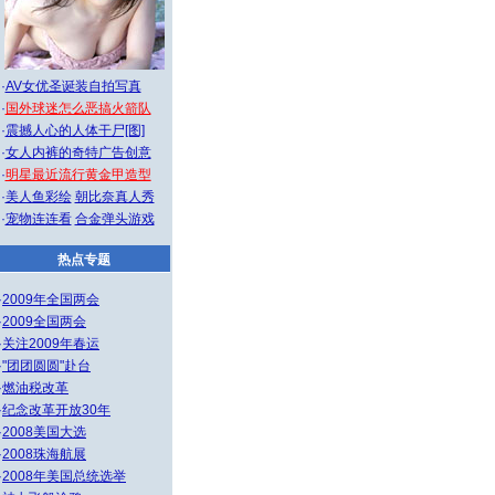
·
AV女优圣诞装自拍写真
·
国外球迷怎么恶搞火箭队
·
震撼人心的人体干尸[图]
·
女人内裤的奇特广告创意
·
明星最近流行黄金甲造型
·
美人鱼彩绘
朝比奈真人秀
·
宠物连连看
合金弹头游戏
热点专题
·
2009年全国两会
·
2009全国两会
·
关注2009年春运
·
"团团圆圆"赴台
·
燃油税改革
·
纪念改革开放30年
·
2008美国大选
·
2008珠海航展
·
2008年美国总统选举