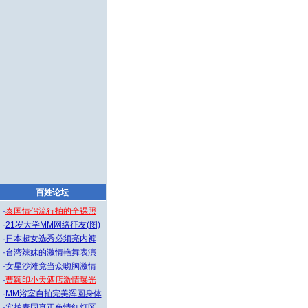
百姓论坛
·
泰国情侣流行拍的全裸照
·
21岁大学MM网络征友(图)
·
日本超女选秀必须亮内裤
·
台湾辣妹的激情艳舞表演
·
女星沙滩竟当众吻胸激情
·
曹颖印小天酒店激情曝光
·
MM浴室自拍完美浑圆身体
·
实拍泰国真正色情红灯区