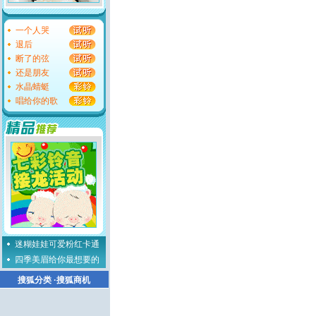
一个人哭
退后
断了的弦
还是朋友
水晶蜻蜓
唱给你的歌
迷糊娃娃可爱粉红卡通
四季美眉给你最想要的
搜狐分类
·
搜狐商机