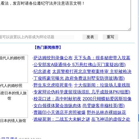
【热门新闻推荐】
·
萨达姆绞刑录像公布
天下头条：很多秘密带入坟墓
·
公安部发A级通缉令 5万悬红佛山灭门案疑凶(图)
·
纪念逝者
太原警察打死北京警察案终审 主犯被枪决
·
丁俊晖豪宅曝光 政府免费送别墅安防弹玻璃(图)
·
野生东北虎咬死黄牛
十大假新闻：垃圾场儿童残肢
代人的婚纱照
·
专家辩论伪科学废留现场混乱 几乎成肢体PK(组图)
·
校花口述：高中时献初夜
2000只蝴蝶贴爱因斯坦像
·
女白领祼体聚会放纵肉体
尚雯婕客串穆桂英(图)
·
曹颖印小天酒店开房照被爆
野外丛林赤裸姐妹花
·
诡秘莫测：二战五大未解之谜
岳飞神话的虚假之处
日本的情人旅馆