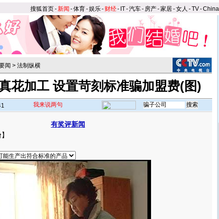
搜狐首页
-
新闻
-
体育
-
娱乐
-
财经
-
IT
-
汽车
-
房产
-
家居
-
女人
-
TV
-
Chin
要闻
>
法制纵横
真花加工 设置苛刻标准骗加盟费(图)
我来说两句
41
有奖评新闻
台
】