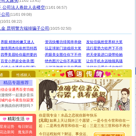
公司又露头
(11/02 13:41)
 公司法人卷款人去楼空
(11/01 06:57)
子公司
(11/01 09:08)
(10/31 08:22)
金 昆明警方端掉骗子公司
(10/25 02:50)
[圣诞节]
圣诞节到了，想想没什么送给你的，又不打算给
你太多，只有给你五千万：千万快乐！千万要健康！千万
要平安！千万要知足！千万不要忘记我！
通
性感丽人
[圣诞节]
不只这样的日子才会想起你,而是这样的日子才
能正大光明地骚扰你,告诉你,圣诞要快乐!新年要快乐!天天
精品专题推荐
都要快乐噢!
短信企业通秀百变功能
[圣诞节]
奉上一颗祝福的心,在这个特别的日子里,愿幸福,
浪漫情怀一起漫步音乐
如意,快乐,鲜花,一切美好的祝愿与你同在.圣诞快乐!
同城约会今夜告别寂寞
[元旦]
看到你我会触电；看不到你我要充电；没有你我会
敢来挑战你的球技吗？
断电。爱你是我职业，想你是我事业，抱你是我特长，吻
你是我专业！水晶之恋祝你新年快乐
[元旦]
如果上天让我许三个愿望，一是今生今世和你在一
精彩生活
起；二是再生再世和你在一起；三是三生三世和你不再分
星座运势
每日财运
离。水晶之恋祝你新年快乐
花边新闻
魔鬼辞典
[元旦]
当我狠下心扭头离去那一刻，你在我身后无助地哭
今日运程如何？财运、事业运、