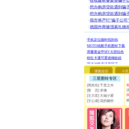
·
征收建材备案费骗子
·
想办购房贷款遇到骗子
·
想办购房贷款遇到骗
·
我市将严打“骗子公司”
·
德国外商被强索礼物礼
搜狐短信
小灵
三星图铃专区
[周杰伦] 千里之外
[誓 言] 求佛
[王力宏] 大城小爱
[王心凌] 花的嫁纱