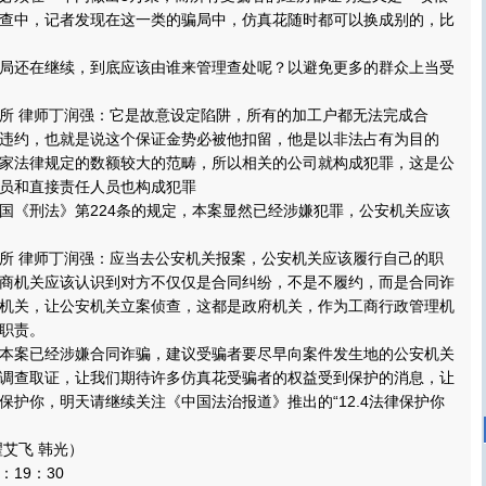
查中，记者发现在这一类的骗局中，仿真花随时都可以换成别的，比
还在继续，到底应该由谁来管理查处呢？以避免更多的群众上当受
 律师丁润强：它是故意设定陷阱，所有的加工户都无法完成合
违约，也就是说这个保证金势必被他扣留，他是以非法占有为目的
家法律规定的数额较大的范畴，所以相关的公司就构成犯罪，这是公
员和直接责任人员也构成犯罪
《刑法》第224条的规定，本案显然已经涉嫌犯罪，公安机关应该
 律师丁润强：应当去公安机关报案，公安机关应该履行自己的职
商机关应该认识到对方不仅仅是合同纠纷，不是不履约，而是合同诈
机关，让公安机关立案侦查，这都是政府机关，作为工商行政管理机
职责。
案已经涉嫌合同诈骗，建议受骗者要尽早向案件发生地的公安机关
调查取证，让我们期待许多仿真花受骗者的权益受到保护的消息，让
保护你，明天请继续关注《中国法治报道》推出的“12.4法律保护你
艾飞 韩光）
19：30