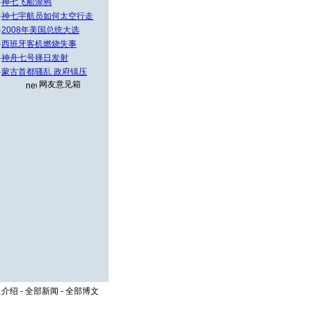
·
神七飞船涂鸦
·
神七宇航员如何太空行走
·
2008年美国总统大选
·
西班牙客机燃烧失事
·
神舟七号择日发射
·
蒙古首都骚乱 政府镇压
网友意见箱
司介绍
-
全部新闻
-
全部博文