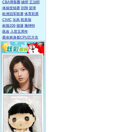
·
CBA博客圈
姚明
王治郅
·
体操世锦赛
刘翔
篮球
·
欧洲冠军联赛
体育彩票
·
CIVIC
乐风
凯美瑞
·
标致206
骏捷
雅绅特
·
医改
入世五周年
·
蔡依林身着CPU芯片衣