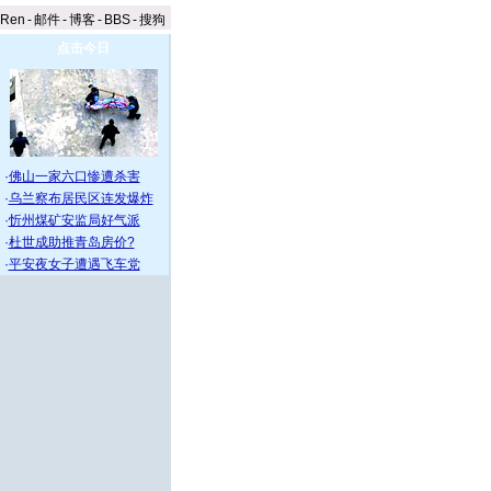
aRen
-
邮件
-
博客
-
BBS
-
搜狗
点击今日
·
佛山一家六口惨遭杀害
·
乌兰察布居民区连发爆炸
·
忻州煤矿安监局好气派
·
杜世成助推青岛房价?
·
平安夜女子遭遇飞车党