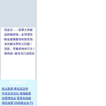
频道精彩推荐
·
焦点新闻
希拉克访华
·
中非合作论坛
珠海航展
·
东盟博览会
霍英东病逝
·
湖北地震
2008奥运会
F1