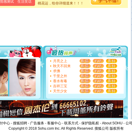
情感测试
生活笑话
泣，这痛楚让我明白我多么爱你。我转身抱住你：这猪不
桃花运，给你详细道来！！！
卖了。水晶之恋祝你新年快乐。
[春节]
风柔雨润好月圆，半岛铁盒伴身边，每日尽显开心
颜！冬去春来似水如烟，劳碌人生需尽欢！听一曲轻歌，
道一声平安！新年吉祥万事如愿
[春节]
传说薰衣草有四片叶子：第一片叶子是信仰，第二
片叶子是希望，第三片叶子是爱情，第四片叶子是幸运。
送你一棵薰衣草，愿你新年快乐！
[圣诞节]
圣诞节到了，想想没什么送给你的，又不打算给
你太多，只有给你五千万：千万快乐！千万要健康！千万
要平安！千万要知足！千万不要忘记我！
[圣诞节]
不只这样的日子才会想起你,而是这样的日子才
月亮之上
能正大光明地骚扰你,告诉你,圣诞要快乐!新年要快乐!天天
秋天不回来
都要快乐噢!
求佛
[圣诞节]
奉上一颗祝福的心,在这个特别的日子里,愿幸福,
千里之外
如意,快乐,鲜花,一切美好的祝愿与你同在.圣诞快乐!
香水有毒
[元旦]
看到你我会触电；看不到你我要充电；没有你我会
吉祥三宝
断电。爱你是我职业，想你是我事业，抱你是我特长，吻
天竺少女
你是我专业！水晶之恋祝你新年快乐
[元旦]
如果上天让我许三个愿望，一是今生今世和你在一
起；二是再生再世和你在一起；三是三生三世和你不再分
离。水晶之恋祝你新年快乐
[元旦]
当我狠下心扭头离去那一刻，你在我身后无助地哭
泣，这痛楚让我明白我多么爱你。我转身抱住你：这猪不
卖了。水晶之恋祝你新年快乐。
付中心
-
搜狐招聘
-
广告服务
-
客服中心
-
联系方式
-
保护隐私权
-
About SOHU
-
公
[春节]
风柔雨润好月圆，半岛铁盒伴身边，每日尽显开心
Copyright © 2018 Sohu.com Inc. All Rights Reserved.
搜狐公司
版权所有
颜！冬去春来似水如烟，劳碌人生需尽欢！听一曲轻歌，