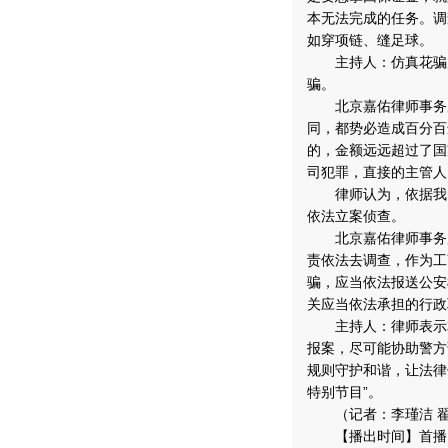
本无法完成的任务。调
如穿项链、缝足球。
主持人：仿真花骗局
骗。
北京嘉佑律师事务所
同，都势必造成百分百
的，金额远远超过了国
司犯罪，直接的主管人
律师认为，依据我国
依法立案侦查。
北京嘉佑律师事务所
责依法去调查，作为工
骗，应当依法报送公安
关应当依法承担的行政
主持人：律师表示本
报案，尽可能协助警方
规则守护和谐，让法律
特别节目”。
（记者：李瑾洁 翟
【播出时间】首播：