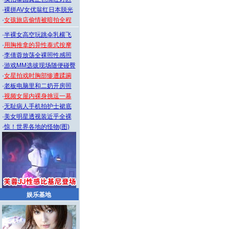
·
裸拼AV女优翁红日本脱光
·
女孩旅店偷情被暗拍全程
·
半裸女高空玩跳伞乳横飞
·
用胸推拿的异性泰式按摩
·
李倩蓉放荡全裸照性感照
·
游戏MM选拔现场随便碰臀
·
女星拍戏时胸部惨遭蹂躏
·
老板电脑里和二奶开房照
·
视频女屋内裸身挑逗一幕
·
无耻病人手机拍护士裙底
·
美女明星透视装近乎全裸
·
惊！世界各地的怪物(图)
娱乐基地