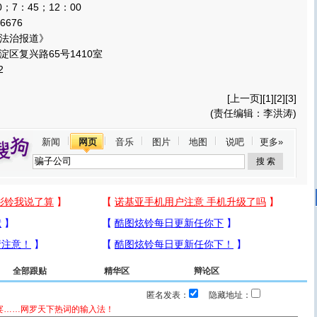
7：45；12：00
6676
法治报道》
复兴路65号1410室
2
[
上一页
][
1
][
2
][3]
(责任编辑：李洪涛)
新闻
网页
音乐
图片
地图
说吧
更多»
全部跟贴
精华区
辩论区
匿名发表：
隐藏地址：
宴……网罗天下热词的输入法！