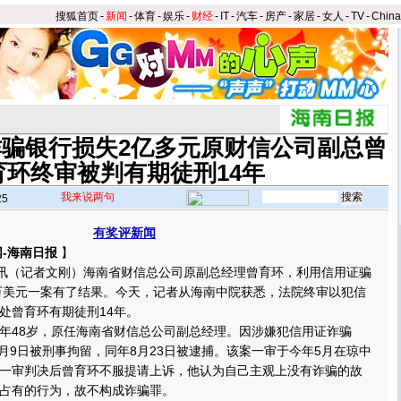
搜狐首页
-
新闻
-
体育
-
娱乐
-
财经
-
IT
-
汽车
-
房产
-
家居
-
女人
-
TV
-
Chin
骗银行损失2亿多元原财信公司副总曾
育环终审被判有期徒刑14年
我来说两句
25
有奖评新闻
-海南日报
】
讯（记者文刚）海南省财信总公司原副总经理曾育环，利用信用证骗
多万美元一案有了结果。今天，记者从海南中院获悉，法院终审以犯信
处曾育环有期徒刑14年。
48岁，原任海南省财信总公司副总经理。因涉嫌犯信用证诈骗
8月9日被刑事拘留，同年8月23日被逮捕。该案一审于今年5月在琼中
一审判决后曾育环不服提请上诉，他认为自己主观上没有诈骗的故
占有的行为，故不构成诈骗罪。