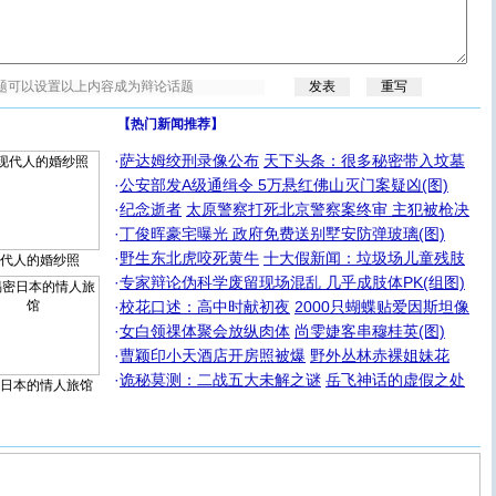
【热门新闻推荐】
·
萨达姆绞刑录像公布
天下头条：很多秘密带入坟墓
·
公安部发A级通缉令 5万悬红佛山灭门案疑凶(图)
·
纪念逝者
太原警察打死北京警察案终审 主犯被枪决
·
丁俊晖豪宅曝光 政府免费送别墅安防弹玻璃(图)
·
野生东北虎咬死黄牛
十大假新闻：垃圾场儿童残肢
代人的婚纱照
·
专家辩论伪科学废留现场混乱 几乎成肢体PK(组图)
·
校花口述：高中时献初夜
2000只蝴蝶贴爱因斯坦像
·
女白领祼体聚会放纵肉体
尚雯婕客串穆桂英(图)
·
曹颖印小天酒店开房照被爆
野外丛林赤裸姐妹花
·
诡秘莫测：二战五大未解之谜
岳飞神话的虚假之处
日本的情人旅馆