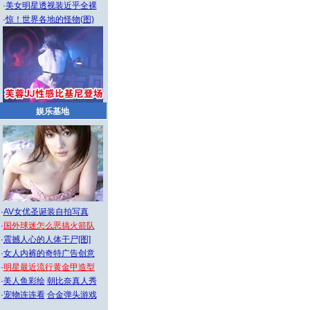
·
美女明星透视装近乎全裸
·
惊！世界各地的怪物(图)
娱乐基地
·
AV女优圣诞装自拍写真
·
国外球迷怎么恶搞火箭队
·
震撼人心的人体干尸[图]
·
女人内裤的奇特广告创意
·
明星最近流行黄金甲造型
·
美人鱼彩绘
朝比奈真人秀
·
宠物连连看
合金弹头游戏