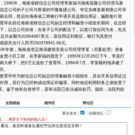
1995年，海南省财信总公司经理李家福与海南昌隆公司经理马家
信总公司的子公司与香港的中隆集团公司、华宝东峰发展有限公司等
易合同，然后向海南省工商银行申请开具远期信用证，骗取银行资
育环在担任海南省财信总公司副总经理和融资小组组长期间，在总经
下，以总公司担保；在各子公司的配合下，以签订假合同为名，先后
总共金额为32904087美元；该信用证到期后，银行为其垫付
造成损失合计人民币250378941.06元。
5年年底，海南省澄迈海深建筑安装公司经理李某（另案处理）准备
金楚小区工程，在李家福的授意下，1995年12月28日下午，李某打
南大桥下，把5万元送给了曾育环。1996年7月，李某顺利地承建了
区。
育环作为财信总公司副总经理兼融资小组组长，其在开具信用证过
作用，其行为已经构成信用证诈骗罪。同时他还利用职务之便收受了
罪。鉴于他有自首情节，原审法院已依法减轻处罚。据此，法院判处
全部跟贴
精华区
辩论区
匿名发表：
隐藏地址：
宴……网罗天下热词的输入法！