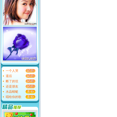
一个人哭
退后
断了的弦
还是朋友
水晶蜻蜓
唱给你的歌