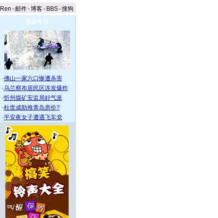
aRen
-
邮件
-
博客
-
BBS
-
搜狗
点击今日
·
佛山一家六口惨遭杀害
·
乌兰察布居民区连发爆炸
·
忻州煤矿安监局好气派
·
杜世成助推青岛房价?
·
平安夜女子遭遇飞车党