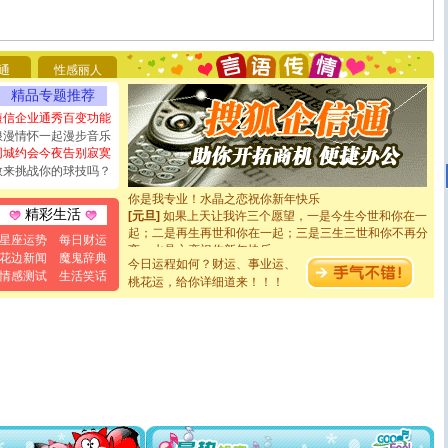
[圣诞节]
圣诞节到了，想想没什么送给你的，又不打算给
你太多，只有给你五千万：千万快乐！千万要健康！千万
要平安！千万要知足！千万不要忘记我！
通
性感丽人
[圣诞节]
不只这样的日子才会想起你,而是这样的日子才
能正大光明地骚扰你,告诉你,圣诞要快乐!新年要快乐!天天
精品专题推荐
都要快乐噢!
短信企业通秀百变功能
[圣诞节]
奉上一颗祝福的心,在这个特别的日子里,愿幸福,
浪漫情怀一起漫步音乐
如意,快乐,鲜花,一切美好的祝愿与你同在.圣诞快乐!
同城约会今夜告别寂寞
[元旦]
看到你我会触电；看不到你我要充电；没有你我会
敢来挑战你的球技吗？
断电。爱你是我职业，想你是我事业，抱你是我特长，吻
你是我专业！水晶之恋祝你新年快乐
[元旦]
如果上天让我许三个愿望，一是今生今世和你在一
精彩生活
起；二是再生再世和你在一起；三是三生三世和你不再分
星座运势
每日财运
离。水晶之恋祝你新年快乐
[元旦]
当我狠下心扭头离去那一刻，你在我身后无助地哭
花边新闻
魔鬼辞典
今日运程如何？财运、事业运、
泣，这痛楚让我明白我多么爱你。我转身抱住你：这猪不
情感测试
生活笑话
桃花运，给你详细道来！！！
卖了。水晶之恋祝你新年快乐。
[春节]
风柔雨润好月圆，半岛铁盒伴身边，每日尽显开心
颜！冬去春来似水如烟，劳碌人生需尽欢！听一曲轻歌，
道一声平安！新年吉祥万事如愿
[春节]
传说薰衣草有四片叶子：第一片叶子是信仰，第二
片叶子是希望，第三片叶子是爱情，第四片叶子是幸运。
送你一棵薰衣草，愿你新年快乐！
[圣诞节]
圣诞节到了，想想没什么送给你的，又不打算给
你太多，只有给你五千万：千万快乐！千万要健康！千万
要平安！千万要知足！千万不要忘记我！