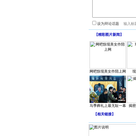
设为辩论话题
【
精彩图片新闻
】
网吧惊现美女作陪上网
现
马季葬礼上最无耻一幕
揭密
【
相关链接
】