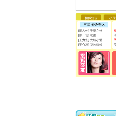
搜狐短信
小灵
三星图铃专区
[周杰伦] 千里之外
[誓 言] 求佛
[王力宏] 大城小爱
[王心凌] 花的嫁纱