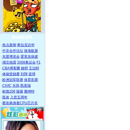
频道精彩推荐
·
焦点新闻
希拉克访华
·
中非合作论坛
珠海航展
·
东盟博览会
霍英东病逝
·
湖北地震
2008奥运会
F1
·
CBA博客圈
姚明
王治郅
·
体操世锦赛
刘翔
篮球
·
欧洲冠军联赛
体育彩票
·
CIVIC
乐风
凯美瑞
·
标致206
骏捷
雅绅特
·
医改
入世五周年
·
蔡依林身着CPU芯片衣