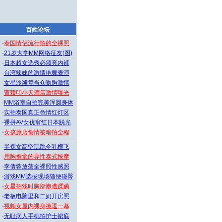
百姓论坛
·
泰国情侣流行拍的全裸照
·
21岁大学MM网络征友(图)
·
日本超女选秀必须亮内裤
·
台湾辣妹的激情艳舞表演
·
女星沙滩竟当众吻胸激情
·
曹颖印小天酒店激情曝光
·
MM浴室自拍完美浑圆身体
·
实拍泰国真正色情红灯区
·
裸拼AV女优翁红日本脱光
·
女孩旅店偷情被暗拍全程
·
半裸女高空玩跳伞乳横飞
·
用胸推拿的异性泰式按摩
·
李倩蓉放荡全裸照性感照
·
游戏MM选拔现场随便碰臀
·
女星拍戏时胸部惨遭蹂躏
·
老板电脑里和二奶开房照
·
视频女屋内裸身挑逗一幕
·
无耻病人手机拍护士裙底