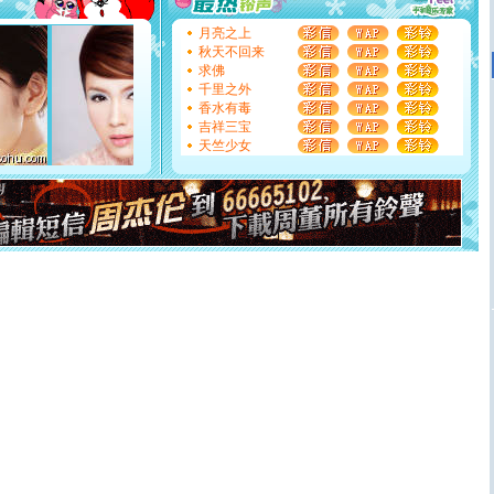
[圣诞节]
不只这样的日子才会想起你,而是这样的日子才
能正大光明地骚扰你,告诉你,圣诞要快乐!新年要快乐!天天
月亮之上
都要快乐噢!
秋天不回来
[圣诞节]
奉上一颗祝福的心,在这个特别的日子里,愿幸福,
求佛
如意,快乐,鲜花,一切美好的祝愿与你同在.圣诞快乐!
千里之外
[元旦]
看到你我会触电；看不到你我要充电；没有你我会
香水有毒
断电。爱你是我职业，想你是我事业，抱你是我特长，吻
吉祥三宝
你是我专业！水晶之恋祝你新年快乐
天竺少女
[元旦]
如果上天让我许三个愿望，一是今生今世和你在一
起；二是再生再世和你在一起；三是三生三世和你不再分
离。水晶之恋祝你新年快乐
[元旦]
当我狠下心扭头离去那一刻，你在我身后无助地哭
泣，这痛楚让我明白我多么爱你。我转身抱住你：这猪不
卖了。水晶之恋祝你新年快乐。
[春节]
风柔雨润好月圆，半岛铁盒伴身边，每日尽显开心
颜！冬去春来似水如烟，劳碌人生需尽欢！听一曲轻歌，
道一声平安！新年吉祥万事如愿
[春节]
传说薰衣草有四片叶子：第一片叶子是信仰，第二
片叶子是希望，第三片叶子是爱情，第四片叶子是幸运。
送你一棵薰衣草，愿你新年快乐！