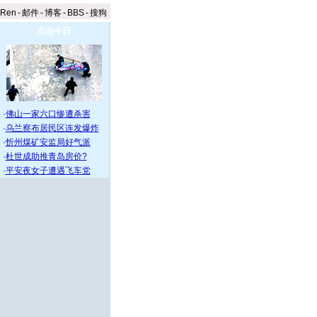
aRen
-
邮件
-
博客
-
BBS
-
搜狗
点击今日
·
佛山一家六口惨遭杀害
·
乌兰察布居民区连发爆炸
·
忻州煤矿安监局好气派
·
杜世成助推青岛房价?
·
平安夜女子遭遇飞车党