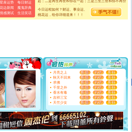
星座运势
每日财运
离。水晶之恋祝你新年快乐
[元旦]
当我狠下心扭头离去那一刻，你在我身后无助地哭
花边新闻
魔鬼辞典
今日运程如何？财运、事业运、
泣，这痛楚让我明白我多么爱你。我转身抱住你：这猪不
情感测试
生活笑话
桃花运，给你详细道来！！！
卖了。水晶之恋祝你新年快乐。
[春节]
风柔雨润好月圆，半岛铁盒伴身边，每日尽显开心
颜！冬去春来似水如烟，劳碌人生需尽欢！听一曲轻歌，
道一声平安！新年吉祥万事如愿
[春节]
传说薰衣草有四片叶子：第一片叶子是信仰，第二
片叶子是希望，第三片叶子是爱情，第四片叶子是幸运。
送你一棵薰衣草，愿你新年快乐！
[圣诞节]
圣诞节到了，想想没什么送给你的，又不打算给
你太多，只有给你五千万：千万快乐！千万要健康！千万
要平安！千万要知足！千万不要忘记我！
[圣诞节]
不只这样的日子才会想起你,而是这样的日子才
能正大光明地骚扰你,告诉你,圣诞要快乐!新年要快乐!天天
月亮之上
都要快乐噢!
秋天不回来
[圣诞节]
奉上一颗祝福的心,在这个特别的日子里,愿幸福,
求佛
如意,快乐,鲜花,一切美好的祝愿与你同在.圣诞快乐!
千里之外
[元旦]
看到你我会触电；看不到你我要充电；没有你我会
香水有毒
断电。爱你是我职业，想你是我事业，抱你是我特长，吻
吉祥三宝
你是我专业！水晶之恋祝你新年快乐
天竺少女
[元旦]
如果上天让我许三个愿望，一是今生今世和你在一
起；二是再生再世和你在一起；三是三生三世和你不再分
离。水晶之恋祝你新年快乐
[元旦]
当我狠下心扭头离去那一刻，你在我身后无助地哭
泣，这痛楚让我明白我多么爱你。我转身抱住你：这猪不