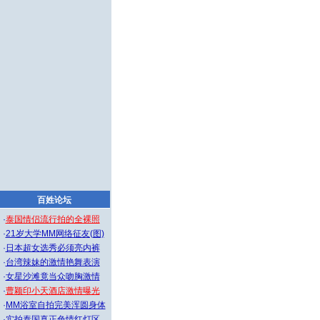
百姓论坛
·
泰国情侣流行拍的全裸照
·
21岁大学MM网络征友(图)
·
日本超女选秀必须亮内裤
·
台湾辣妹的激情艳舞表演
·
女星沙滩竟当众吻胸激情
·
曹颖印小天酒店激情曝光
·
MM浴室自拍完美浑圆身体
·
实拍泰国真正色情红灯区