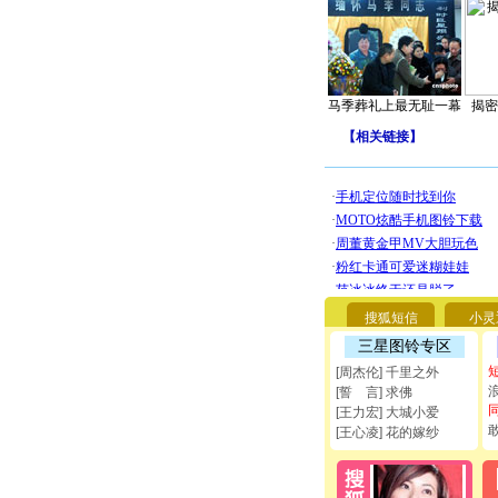
马季葬礼上最无耻一幕
揭密
【
相关链接
】
搜狐短信
小灵
三星图铃专区
[周杰伦] 千里之外
[誓 言] 求佛
[王力宏] 大城小爱
[王心凌] 花的嫁纱