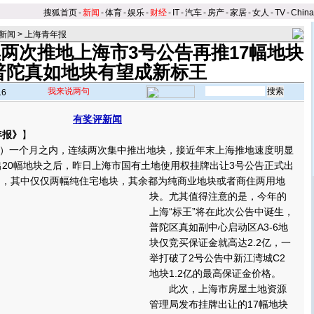
搜狐首页
-
新闻
-
体育
-
娱乐
-
财经
-
IT
-
汽车
-
房产
-
家居
-
女人
-
TV
-
Chin
新闻
>
上海青年报
两次推地上海市3号公告再推17幅地块
普陀真如地块有望成新标王
我来说两句
16
有奖评新闻
年报》
】
一个月之内，连续两次集中推出地块，接近年末上海推地速度明显
推出20幅地块之后，昨日上海市国有土地使用权挂牌出让3号公告正式出
列，其中仅仅两幅纯住宅地块，其余都为纯商业地块或者商住两用地
块。
尤其值得注意的是，今年的
上海“标王”将在此次公告中诞生，
普陀区真如副中心启动区A3-6地
块仅竞买保证金就高达2.2亿，一
举打破了2号公告中新江湾城C2
地块1.2亿的最高保证金价格。
此次，上海市房屋土地资源
管理局发布挂牌出让的17幅地块