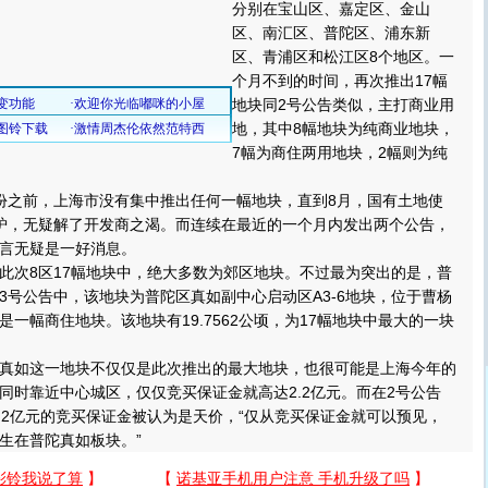
分别在宝山区、嘉定区、金山
区、南汇区、普陀区、浦东新
区、青浦区和松江区8个地区。一
个月不到的时间，再次推出17幅
地块同2号公告类似，主打商业用
地，其中8幅地块为纯商业地块，
7幅为商住两用地块，2幅则为纯
之前，上海市没有集中推出任何一幅地块，直到8月，国有土地使
炉，无疑解了开发商之渴。而连续在最近的一个月内发出两个公告，
言无疑是一好消息。
次8区17幅地块中，绝大多数为郊区地块。不过最为突出的是，普
3号公告中，该地块为普陀区真如副中心启动区A3-6地块，位于曹杨
一幅商住地块。该地块有19.7562公顷，为17幅地块中最大的一块
如这一地块不仅仅是此次推出的最大地块，也很可能是上海今年的
同时靠近中心城区，仅仅竞买保证金就高达2.2亿元。而在2号公告
1.2亿元的竞买保证金被认为是天价，“仅从竞买保证金就可以预见，
生在普陀真如板块。”