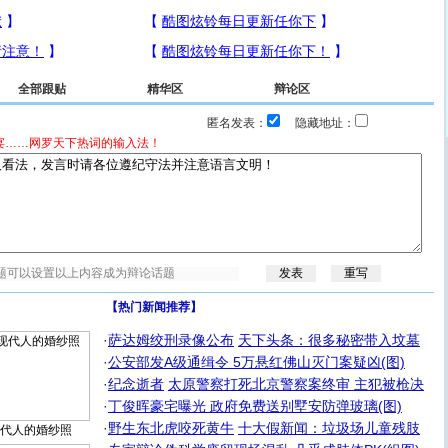
全部跟贴
精华区
辩论区
匿名发表：
隐藏地址：
宴……网罗天下热词的输入法！
【热门新闻推荐】
·
萨达姆绞刑录像公布
天下头条：很多秘密带入坟墓
·
公安部发A级通缉令 5万悬红佛山灭门案疑凶(图)
·
纪念逝者
太原警察打死北京警察案终审 主犯被枪决
·
丁俊晖豪宅曝光 政府免费送别墅安防弹玻璃(图)
·
野生东北虎咬死黄牛
十大假新闻：垃圾场儿童残肢
代人的婚纱照