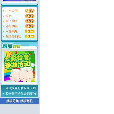
一个人哭
退后
断了的弦
还是朋友
水晶蜻蜓
唱给你的歌
迷糊娃娃可爱粉红卡通
四季美眉给你最想要的
搜狐分类
·
搜狐商机