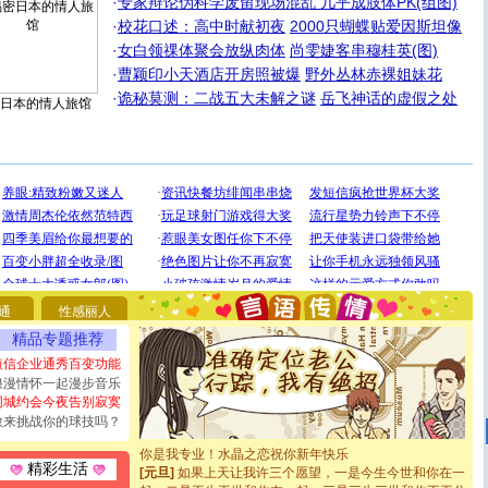
·
专家辩论伪科学废留现场混乱 几乎成肢体PK(组图)
·
校花口述：高中时献初夜
2000只蝴蝶贴爱因斯坦像
·
女白领祼体聚会放纵肉体
尚雯婕客串穆桂英(图)
·
曹颖印小天酒店开房照被爆
野外丛林赤裸姐妹花
·
诡秘莫测：二战五大未解之谜
岳飞神话的虚假之处
日本的情人旅馆
[圣诞节]
圣诞节到了，想想没什么送给你的，又不打算给
你太多，只有给你五千万：千万快乐！千万要健康！千万
要平安！千万要知足！千万不要忘记我！
通
性感丽人
[圣诞节]
不只这样的日子才会想起你,而是这样的日子才
能正大光明地骚扰你,告诉你,圣诞要快乐!新年要快乐!天天
精品专题推荐
都要快乐噢!
短信企业通秀百变功能
[圣诞节]
奉上一颗祝福的心,在这个特别的日子里,愿幸福,
浪漫情怀一起漫步音乐
如意,快乐,鲜花,一切美好的祝愿与你同在.圣诞快乐!
同城约会今夜告别寂寞
[元旦]
看到你我会触电；看不到你我要充电；没有你我会
敢来挑战你的球技吗？
断电。爱你是我职业，想你是我事业，抱你是我特长，吻
你是我专业！水晶之恋祝你新年快乐
[元旦]
如果上天让我许三个愿望，一是今生今世和你在一
精彩生活
起；二是再生再世和你在一起；三是三生三世和你不再分