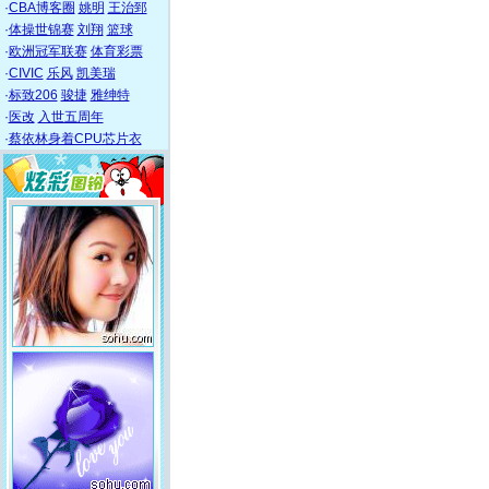
·
CBA博客圈
姚明
王治郅
·
体操世锦赛
刘翔
篮球
·
欧洲冠军联赛
体育彩票
·
CIVIC
乐风
凯美瑞
·
标致206
骏捷
雅绅特
·
医改
入世五周年
·
蔡依林身着CPU芯片衣