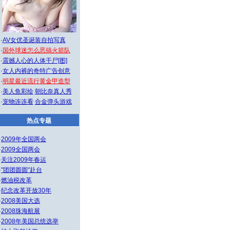
·
AV女优圣诞装自拍写真
·
国外球迷怎么恶搞火箭队
·
震撼人心的人体干尸[图]
·
女人内裤的奇特广告创意
·
明星最近流行黄金甲造型
·
美人鱼彩绘
朝比奈真人秀
·
宠物连连看
合金弹头游戏
热点专题
·
2009年全国两会
·
2009全国两会
·
关注2009年春运
·
"团团圆圆"赴台
·
燃油税改革
·
纪念改革开放30年
·
2008美国大选
·
2008珠海航展
·
2008年美国总统选举