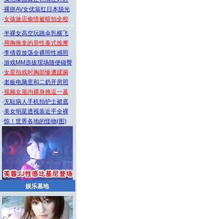
·
裸拼AV女优翁红日本脱光
·
女孩旅店偷情被暗拍全程
·
半裸女高空玩跳伞乳横飞
·
用胸推拿的异性泰式按摩
·
李倩蓉放荡全裸照性感照
·
游戏MM选拔现场随便碰臀
·
女星拍戏时胸部惨遭蹂躏
·
老板电脑里和二奶开房照
·
视频女屋内裸身挑逗一幕
·
无耻病人手机拍护士裙底
·
美女明星透视装近乎全裸
·
惊！世界各地的怪物(图)
娱乐基地