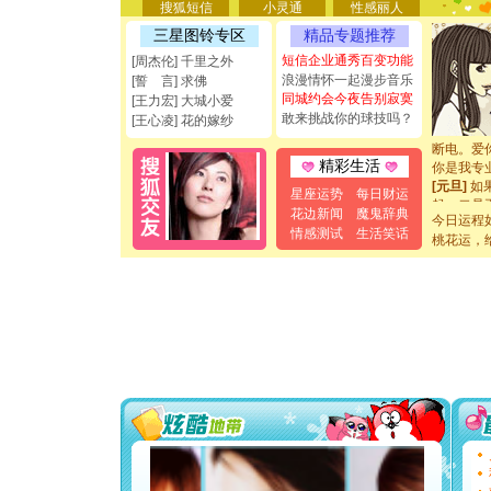
搜狐短信
小灵通
性感丽人
要平安！
[圣诞节]
三星图铃专区
精品专题推荐
能正大光明
短信企业通秀百变功能
[周杰伦] 千里之外
都要快乐噢
浪漫情怀一起漫步音乐
[誓 言] 求佛
[圣诞节]
同城约会今夜告别寂寞
[王力宏] 大城小爱
如意,快乐
敢来挑战你的球技吗？
[王心凌] 花的嫁纱
[元旦]
看
断电。爱
你是我专
精彩生活
[元旦]
如
星座运势
每日财运
起；二是
花边新闻
魔鬼辞典
离。水晶
今日运程
情感测试
生活笑话
[元旦]
当
桃花运，
泣，这痛
卖了。水
[春节]
风
颜！冬去
道一声平
[春节]
传
片叶子是
送你一棵
[圣诞节]
你太多，
要平安！
[圣诞节]
能正大光明