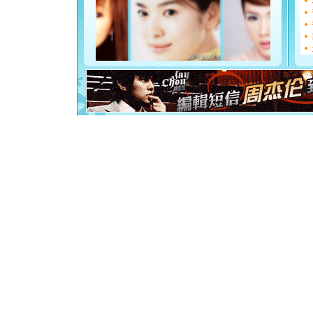
都要快乐噢
[圣诞节]
如意,快乐
[元旦]
看
断电。爱
你是我专
[元旦]
如
起；二是
离。水晶
[元旦]
当
泣，这痛
卖了。水
[春节]
风
颜！冬去
道一声平
[春节]
传
片叶子是
送你一棵