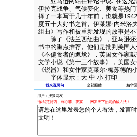
亚马逊网站在评论中说:“在这充
伊拉克战争、气候变化、美食等热门
择了一本写于几十年前，也就是1942
度五十大好书之首。伊莱娜·内米洛
组曲》写作和被重新发现的故事是不
除了《法兰西组曲》，亚马逊还
书中的重点推荐。他们是批判美国人
《不偏食者的尴尬》，英国女作家戴
文学小说《第十三个故事》，美国女
《锐器》和女作家克莱尔·梅苏德的小
字体显示：大 中 小 打印
我来说两句
全部跟贴
精华
用户：
*依然范特西、刘亦菲、夜宴……网罗天下热词的输入法！