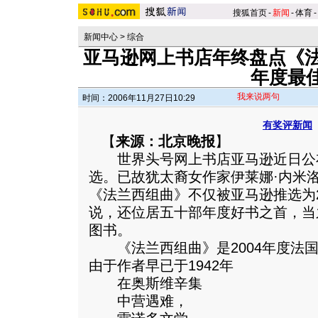
搜狐首页
-
新闻
-
体育
-
新闻中心
>
综合
亚马逊网上书店年终盘点《法
年度最
我来说两句
时间：2006年11月27日10:29
有奖评新闻
【
来源：北京晚报
】
世界头号网上书店亚马逊近日公
选。已故犹太裔女作家伊莱娜·内米
《法兰西组曲》不仅被亚马逊推选为2
说，还位居五十部年度好书之首，当之
图书。
《法兰西组曲》是2004年度法国
由于作者早已于1942年
在奥斯维辛集
中营遇难，