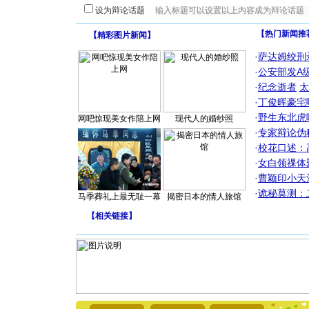
设为辩论话题
【热门新闻推
【
精彩图片新闻
】
·
萨达姆绞刑
·
公安部发A
·
纪念逝者
太
·
丁俊晖豪宅
·
野生东北虎
网吧惊现美女作陪上网
现代人的婚纱照
·
专家辩论伪
·
校花口述：
·
女白领祼体
·
曹颖印小天
·
诡秘莫测：
马季葬礼上最无耻一幕
揭密日本的情人旅馆
【
相关链接
】
[圣诞节]
你太多，