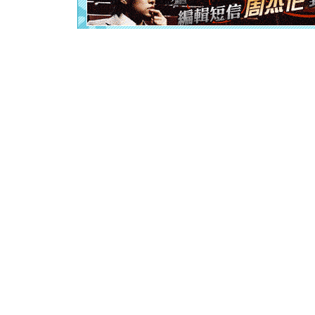
[元旦]
当
泣，这痛
卖了。水
[春节]
风
颜！冬去
道一声平
[春节]
传
片叶子是
送你一棵