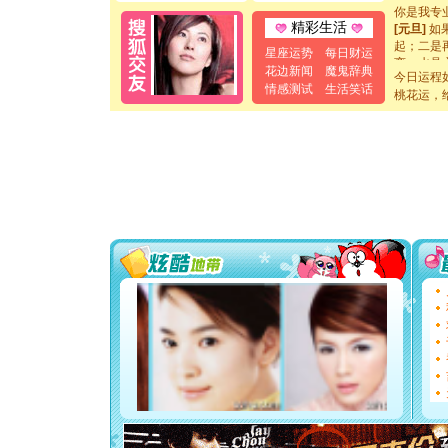
你是我专
[元旦]
如
精彩生活
起；二是
星座运势
每日财运
离。水晶
花边新闻
魔鬼辞典
[元旦]
当
今日运程
情感测试
生活笑话
泣，这痛
桃花运，
卖了。水
[春节]
风
颜！冬去
道一声平
[春节]
传
片叶子是
送你一棵
[圣诞节]
你太多，
要平安！
[圣诞节]
能正大光明
都要快乐噢
[圣诞节]
如意,快乐
[元旦]
看
断电。爱
你是我专
[元旦]
如
起；二是
离。水晶