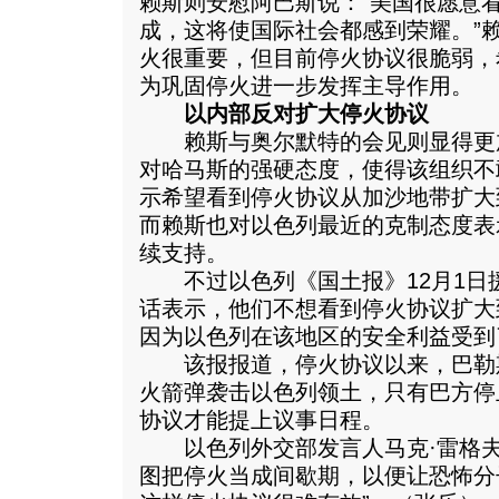
赖斯则安慰阿巴斯说：“美国很愿意
成，这将使国际社会都感到荣耀。”
火很重要，但目前停火协议很脆弱，
为巩固停火进一步发挥主导作用。
以内部反对扩大停火协议
赖斯与奥尔默特的会见则显得更
对哈马斯的强硬态度，使得该组织不
示希望看到停火协议从加沙地带扩大
而赖斯也对以色列最近的克制态度表
续支持。
不过以色列《国土报》12月1日
话表示，他们不想看到停火协议扩大
因为以色列在该地区的安全利益受到
该报报道，停火协议以来，巴勒斯
火箭弹袭击以色列领土，只有巴方停
协议才能提上议事日程。
以色列外交部发言人马克·雷格夫
图把停火当成间歇期，以便让恐怖分