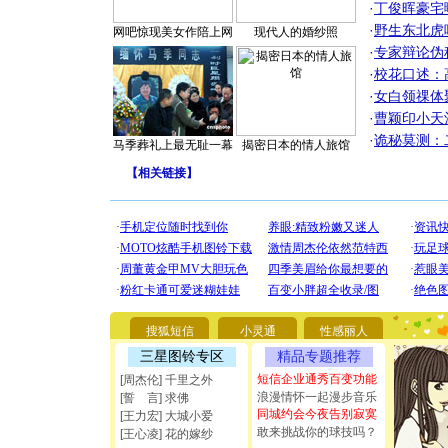
·
丁俊晖豪宅
·
野生东北虎
网吧惊现美女作陪上网
现代人的婚纱照
·
专家辩论伪
·
校花口述：
·
女白领祼体
·
曹颖印小天
·
诡秘莫测：
马季葬礼上最无耻一幕
揭密日本的情人旅馆
【
相关链接
】
[圣诞节]
你太多，
要平安！
搜狐短信
小灵通
性感丽人
[圣诞节]
能正大光明
三星图铃专区
精品专题推荐
都要快乐噢
短信企业通秀百变功能
[周杰伦] 千里之外
[圣诞节]
浪漫情怀一起漫步音乐
[誓 言] 求佛
如意,快乐
同城约会今夜告别寂寞
[王力宏] 大城小爱
[元旦]
看
敢来挑战你的球技吗？
[王心凌] 花的嫁纱
断电。爱