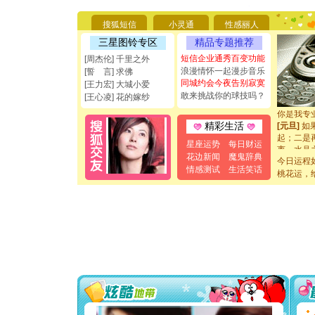
要平安！
[圣诞节]
搜狐短信
小灵通
性感丽人
能正大光明
三星图铃专区
精品专题推荐
都要快乐噢
短信企业通秀百变功能
[圣诞节]
[周杰伦] 千里之外
如意,快乐
浪漫情怀一起漫步音乐
[誓 言] 求佛
[元旦]
看
同城约会今夜告别寂寞
[王力宏] 大城小爱
断电。爱
敢来挑战你的球技吗？
[王心凌] 花的嫁纱
你是我专
[元旦]
如
精彩生活
起；二是
离。水晶
星座运势
每日财运
[元旦]
当
花边新闻
魔鬼辞典
今日运程
泣，这痛
情感测试
生活笑话
桃花运，
卖了。水
[春节]
风
颜！冬去
道一声平
[春节]
传
片叶子是
送你一棵
[圣诞节]
你太多，
要平安！
[圣诞节]
能正大光明