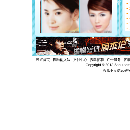
都要快乐噢
[圣诞节]
如意,快乐
[元旦]
看
断电。爱
你是我专
[元旦]
如
起；二是
离。水晶
[元旦]
当
泣，这痛
卖了。水
设置首页
-
搜狗输入法
-
支付中心
-
搜狐招聘
-
广告服务
-
客
[春节]
风
Copyright © 2018 Sohu.com I
颜！冬去
搜狐不良信息举
道一声平
[春节]
传
片叶子是
送你一棵