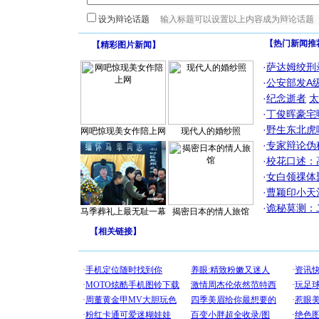
设为辩论话题
【热门新闻推
【
精彩图片新闻
】
·
萨达姆绞刑
·
公安部发A
·
纪念逝者
太
·
丁俊晖豪宅
·
野生东北虎
网吧惊现美女作陪上网
现代人的婚纱照
·
专家辩论伪
·
校花口述：
·
女白领祼体
·
曹颖印小天
·
诡秘莫测：
马季葬礼上最无耻一幕
揭密日本的情人旅馆
【
相关链接
】
[圣诞节]
你太多，