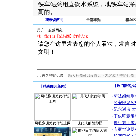
铁车站采用直饮水系统，地铁车站净
高的。
我来说两句
全部跟贴
精华
用户：
唯一能打出【范特西】的输入法！
设为辩论话题
【热门新闻推
【
精彩图片新闻
】
·
萨达姆绞刑
·
公安部发A
·
纪念逝者
太
·
丁俊晖豪宅
·
野生东北虎
网吧惊现美女作陪上网
现代人的婚纱照
·
专家辩论伪