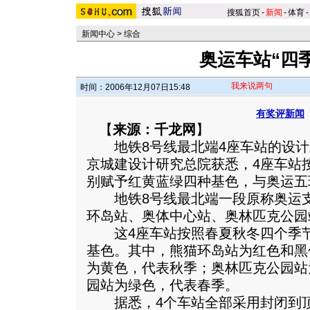
搜狐首页
-
新闻
-
体育
-
新闻中心
>
综合
奥运车站“四
我来说两句
时间：2006年12月07日15:48
有奖评新闻
【
来源：千龙网
】
地铁8号线最北端4座车站的设计
京城建设计研究总院获悉，4座车站
别赋予红黄蓝绿四种基色，与奥运五
地铁8号线最北端一段原称奥运支
环岛站、奥体中心站、奥林匹克公园
这4座车站按照春夏秋冬四个季节
基色。其中，熊猫环岛站为红色和黑
为黄色，代表秋季；奥林匹克公园站
园站为绿色，代表春季。
据悉，4个车站全部采用封闭到顶