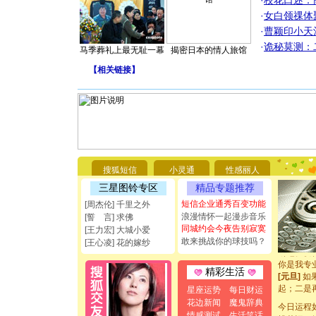
·
校花口述：
·
女白领祼体
·
曹颖印小天
·
诡秘莫测：
马季葬礼上最无耻一幕
揭密日本的情人旅馆
【
相关链接
】
[圣诞节]
你太多，
要平安！
搜狐短信
小灵通
性感丽人
[圣诞节]
三星图铃专区
精品专题推荐
能正大光明
都要快乐噢
短信企业通秀百变功能
[周杰伦] 千里之外
[圣诞节]
浪漫情怀一起漫步音乐
[誓 言] 求佛
如意,快乐
同城约会今夜告别寂寞
[王力宏] 大城小爱
[元旦]
看
敢来挑战你的球技吗？
[王心凌] 花的嫁纱
断电。爱
你是我专
精彩生活
[元旦]
如
起；二是
星座运势
每日财运
离。水晶
花边新闻
魔鬼辞典
今日运程
[元旦]
当
情感测试
生活笑话