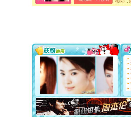
桃花运，
泣，这痛
卖了。水
[春节]
风
颜！冬去
道一声平
[春节]
传
片叶子是
送你一棵
[圣诞节]
你太多，
要平安！
[圣诞节]
能正大光明
都要快乐噢
[圣诞节]
如意,快乐
[元旦]
看
断电。爱
你是我专
[元旦]
如
起；二是
离。水晶
[元旦]
当
泣，这痛
卖了。水
[春节]
风