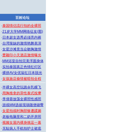
百姓论坛
·
泰国情侣流行拍的全裸照
·
21岁大学MM网络征友(图)
·
日本超女选秀必须亮内裤
·
台湾辣妹的激情艳舞表演
·
女星沙滩竟当众吻胸激情
·
曹颖印小天酒店激情曝光
·
MM浴室自拍完美浑圆身体
·
实拍泰国真正色情红灯区
·
裸拼AV女优翁红日本脱光
·
女孩旅店偷情被暗拍全程
·
半裸女高空玩跳伞乳横飞
·
用胸推拿的异性泰式按摩
·
李倩蓉放荡全裸照性感照
·
游戏MM选拔现场随便碰臀
·
女星拍戏时胸部惨遭蹂躏
·
老板电脑里和二奶开房照
·
视频女屋内裸身挑逗一幕
·
无耻病人手机拍护士裙底