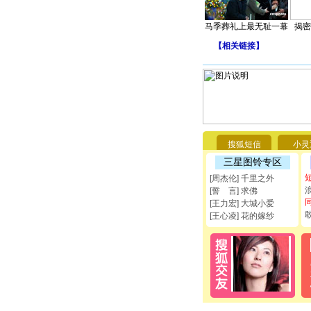
马季葬礼上最无耻一幕
揭密
【
相关链接
】
搜狐短信
小灵
三星图铃专区
[周杰伦] 千里之外
[誓 言] 求佛
[王力宏] 大城小爱
[王心凌] 花的嫁纱