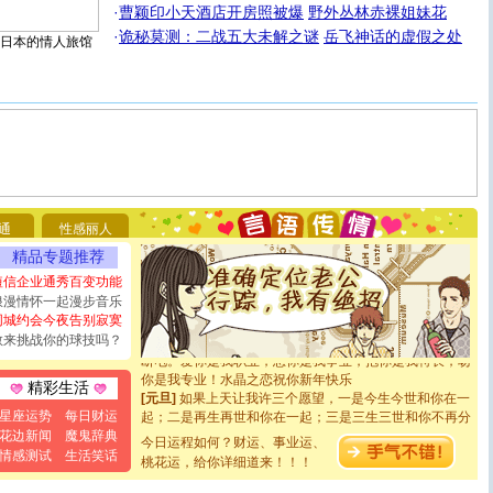
·
曹颖印小天酒店开房照被爆
野外丛林赤裸姐妹花
·
诡秘莫测：二战五大未解之谜
岳飞神话的虚假之处
日本的情人旅馆
[圣诞节]
圣诞节到了，想想没什么送给你的，又不打算给
你太多，只有给你五千万：千万快乐！千万要健康！千万
要平安！千万要知足！千万不要忘记我！
通
性感丽人
[圣诞节]
不只这样的日子才会想起你,而是这样的日子才
精品专题推荐
能正大光明地骚扰你,告诉你,圣诞要快乐!新年要快乐!天天
都要快乐噢!
短信企业通秀百变功能
[圣诞节]
奉上一颗祝福的心,在这个特别的日子里,愿幸福,
浪漫情怀一起漫步音乐
如意,快乐,鲜花,一切美好的祝愿与你同在.圣诞快乐!
同城约会今夜告别寂寞
[元旦]
看到你我会触电；看不到你我要充电；没有你我会
敢来挑战你的球技吗？
断电。爱你是我职业，想你是我事业，抱你是我特长，吻
你是我专业！水晶之恋祝你新年快乐
精彩生活
[元旦]
如果上天让我许三个愿望，一是今生今世和你在一
起；二是再生再世和你在一起；三是三生三世和你不再分
星座运势
每日财运
离。水晶之恋祝你新年快乐
花边新闻
魔鬼辞典
今日运程如何？财运、事业运、
[元旦]
当我狠下心扭头离去那一刻，你在我身后无助地哭
情感测试
生活笑话
桃花运，给你详细道来！！！
泣，这痛楚让我明白我多么爱你。我转身抱住你：这猪不
卖了。水晶之恋祝你新年快乐。