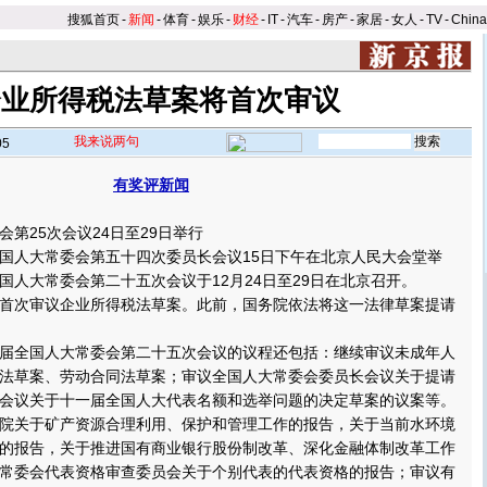
搜狐首页
-
新闻
-
体育
-
娱乐
-
财经
-
IT
-
汽车
-
房产
-
家居
-
女人
-
TV
-
Chin
企业所得税法草案将首次审议
我来说两句
05
有奖评新闻
25次会议24日至29日举行
人大常委会第五十四次委员长会议15日下午在北京人民大会堂举
国人大常委会第二十五次会议于12月24日至29日在北京召开。
次审议企业所得税法草案。此前，国务院依法将这一法律草案提请
全国人大常委会第二十五次会议的议程还包括：继续审议未成年人
法草案、劳动合同法草案；审议全国人大常委会委员长会议关于提请
会议关于十一届全国人大代表名额和选举问题的决定草案的议案等。
关于矿产资源合理利用、保护和管理工作的报告，关于当前水环境
的报告，关于推进国有商业银行股份制改革、深化金融体制改革工作
常委会代表资格审查委员会关于个别代表的代表资格的报告；审议有