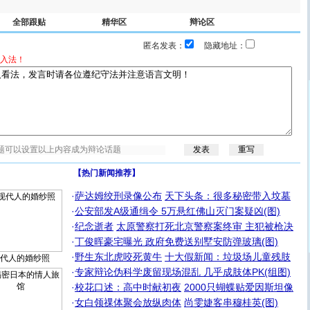
全部跟贴
精华区
辩论区
匿名发表：
隐藏地址：
入法！
【热门新闻推荐】
·
萨达姆绞刑录像公布
天下头条：很多秘密带入坟墓
·
公安部发A级通缉令 5万悬红佛山灭门案疑凶(图)
·
纪念逝者
太原警察打死北京警察案终审 主犯被枪决
·
丁俊晖豪宅曝光 政府免费送别墅安防弹玻璃(图)
·
野生东北虎咬死黄牛
十大假新闻：垃圾场儿童残肢
代人的婚纱照
·
专家辩论伪科学废留现场混乱 几乎成肢体PK(组图)
·
校花口述：高中时献初夜
2000只蝴蝶贴爱因斯坦像
·
女白领祼体聚会放纵肉体
尚雯婕客串穆桂英(图)