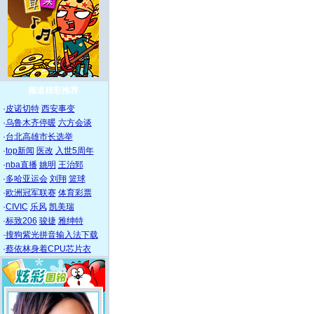
频道精彩推荐
·
皮诺切特
西安事变
·
乌鲁木齐停暖
六方会谈
·
台北高雄市长选举
·
top新闻
医改
入世5周年
·
nba直播
姚明
王治郅
·
多哈亚运会
刘翔
篮球
·
欧洲冠军联赛
体育彩票
·
CIVIC
乐风
凯美瑞
·
标致206
骏捷
雅绅特
·
搜狗紫光拼音输入法下载
·
蔡依林身着CPU芯片衣