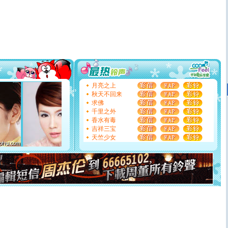
[春节]
风柔雨润好月圆，半岛铁盒伴身边，每日尽显开心
颜！冬去春来似水如烟，劳碌人生需尽欢！听一曲轻歌，
道一声平安！新年吉祥万事如愿
[春节]
传说薰衣草有四片叶子：第一片叶子是信仰，第二
片叶子是希望，第三片叶子是爱情，第四片叶子是幸运。
送你一棵薰衣草，愿你新年快乐！
[圣诞节]
圣诞节到了，想想没什么送给你的，又不打算给
你太多，只有给你五千万：千万快乐！千万要健康！千万
要平安！千万要知足！千万不要忘记我！
[圣诞节]
不只这样的日子才会想起你,而是这样的日子才
月亮之上
能正大光明地骚扰你,告诉你,圣诞要快乐!新年要快乐!天天
秋天不回来
都要快乐噢!
求佛
[圣诞节]
奉上一颗祝福的心,在这个特别的日子里,愿幸福,
千里之外
如意,快乐,鲜花,一切美好的祝愿与你同在.圣诞快乐!
香水有毒
[元旦]
看到你我会触电；看不到你我要充电；没有你我会
吉祥三宝
断电。爱你是我职业，想你是我事业，抱你是我特长，吻
天竺少女
你是我专业！水晶之恋祝你新年快乐
[元旦]
如果上天让我许三个愿望，一是今生今世和你在一
起；二是再生再世和你在一起；三是三生三世和你不再分
离。水晶之恋祝你新年快乐
[元旦]
当我狠下心扭头离去那一刻，你在我身后无助地哭
泣，这痛楚让我明白我多么爱你。我转身抱住你：这猪不
卖了。水晶之恋祝你新年快乐。
[春节]
风柔雨润好月圆，半岛铁盒伴身边，每日尽显开心
颜！冬去春来似水如烟，劳碌人生需尽欢！听一曲轻歌，
道一声平安！新年吉祥万事如愿