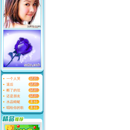
一个人哭
退后
断了的弦
还是朋友
水晶蜻蜓
唱给你的歌