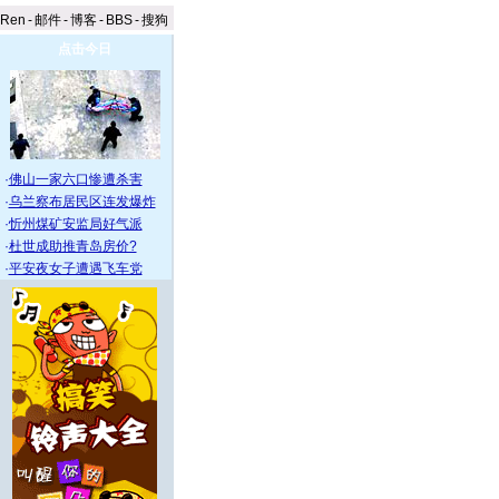
aRen
-
邮件
-
博客
-
BBS
-
搜狗
点击今日
·
佛山一家六口惨遭杀害
·
乌兰察布居民区连发爆炸
·
忻州煤矿安监局好气派
·
杜世成助推青岛房价?
·
平安夜女子遭遇飞车党