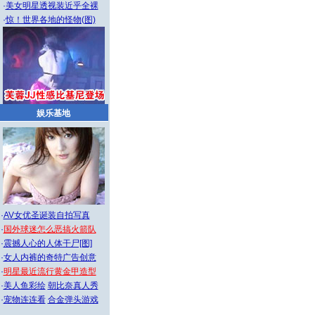
·
美女明星透视装近乎全裸
·
惊！世界各地的怪物(图)
娱乐基地
·
AV女优圣诞装自拍写真
·
国外球迷怎么恶搞火箭队
·
震撼人心的人体干尸[图]
·
女人内裤的奇特广告创意
·
明星最近流行黄金甲造型
·
美人鱼彩绘
朝比奈真人秀
·
宠物连连看
合金弹头游戏