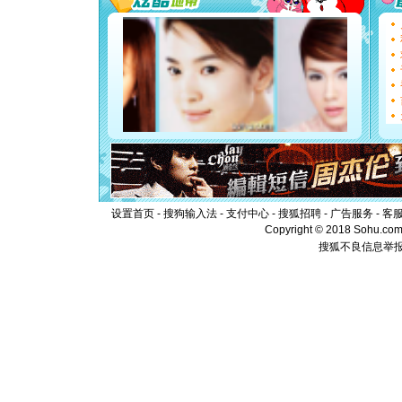
要平安！
[圣诞节]
能正大光明
都要快乐噢
[圣诞节]
如意,快乐
[元旦]
看
断电。爱
你是我专
[元旦]
如
起；二是
离。水晶
[元旦]
当
泣，这痛
设置首页
-
搜狗输入法
-
支付中心
-
搜狐招聘
-
广告服务
-
客
卖了。水
Copyright © 2018 Sohu.com I
[春节]
风
搜狐不良信息举
颜！冬去
道一声平
[春节]
传
片叶子是
送你一棵