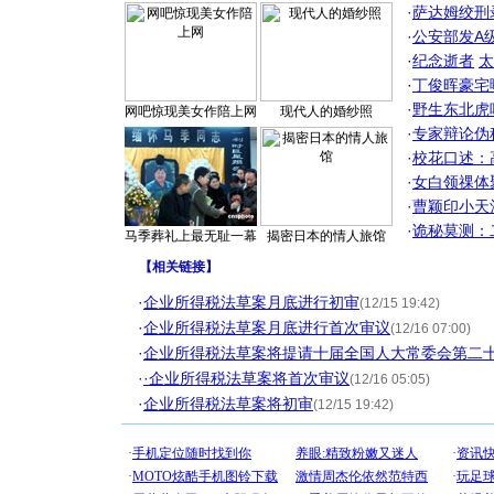
·
萨达姆绞刑
·
公安部发A
·
纪念逝者
太
·
丁俊晖豪宅
·
野生东北虎
网吧惊现美女作陪上网
现代人的婚纱照
·
专家辩论伪
·
校花口述：
·
女白领祼体
·
曹颖印小天
·
诡秘莫测：
马季葬礼上最无耻一幕
揭密日本的情人旅馆
【
相关链接
】
·
企业所得税法草案月底进行初审
(12/15 19:42)
·
企业所得税法草案月底进行首次审议
(12/16 07:00)
·
企业所得税法草案将提请十届全国人大常委会第二
·
·企业所得税法草案将首次审议
(12/16 05:05)
·
企业所得税法草案将初审
(12/15 19:42)