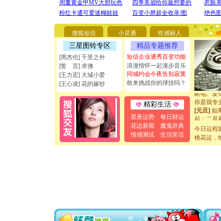
[圣诞节]
你太多，
要平安！
搜狐短信
小灵通
性感丽人
[圣诞节]
三星图铃专区
精品专题推荐
能正大光明
都要快乐噢
短信企业通秀百变功能
[周杰伦] 千里之外
[圣诞节]
浪漫情怀一起漫步音乐
[誓 言] 求佛
如意,快乐
同城约会今夜告别寂寞
[王力宏] 大城小爱
[元旦]
看
敢来挑战你的球技吗？
[王心凌] 花的嫁纱
断电。爱
你是我专
精彩生活
[元旦]
如
起；二是
星座运势
每日财运
离。水晶
花边新闻
魔鬼辞典
今日运程
[元旦]
当
情感测试
生活笑话
桃花运，
泣，这痛
卖了。水
[春节]
风
颜！冬去
道一声平
[春节]
传
片叶子是
送你一棵
[圣诞节]
你太多，