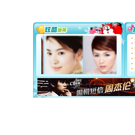
[春节]
传
片叶子是
送你一棵
[圣诞节]
你太多，
要平安！
[圣诞节]
能正大光明
都要快乐噢
[圣诞节]
如意,快乐
[元旦]
看
断电。爱
你是我专
[元旦]
如
起；二是
离。水晶
[元旦]
当
泣，这痛
卖了。水
[春节]
风
颜！冬去
道一声平
[春节]
传
片叶子是
送你一棵