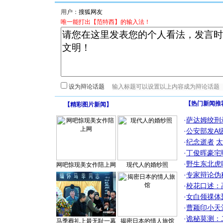
用户：
唯一能打出【范特西】的输入法！
设为辩论话题
【热门新闻推
【
精彩图片新闻
】
·
萨达姆绞刑
·
公安部发A
·
纪念逝者
太
·
丁俊晖豪宅
·
野生东北虎
网吧惊现美女作陪上网
现代人的婚纱照
·
专家辩论伪
·
校花口述：
·
女白领祼体
·
曹颖印小天
·
诡秘莫测：
马季葬礼上最无耻一幕
揭密日本的情人旅馆