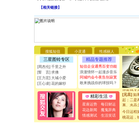
【
相关链接
】
[圣诞节]
你太多，
要平安！
[圣诞节]
搜狐短信
小灵通
性感丽人
能正大光明
三星图铃专区
精品专题推荐
都要快乐噢
短信企业通秀百变功能
[圣诞节]
[周杰伦] 千里之外
如意,快乐
浪漫情怀一起漫步音乐
[誓 言] 求佛
[元旦]
看
同城约会今夜告别寂寞
[王力宏] 大城小爱
断电。爱
敢来挑战你的球技吗？
[王心凌] 花的嫁纱
你是我专
[元旦]
如
精彩生活
起；二是
离。水晶
星座运势
每日财运
[元旦]
当
花边新闻
魔鬼辞典
今日运程
泣，这痛
情感测试
生活笑话
桃花运，
卖了。水
[春节]
风
颜！冬去
道一声平