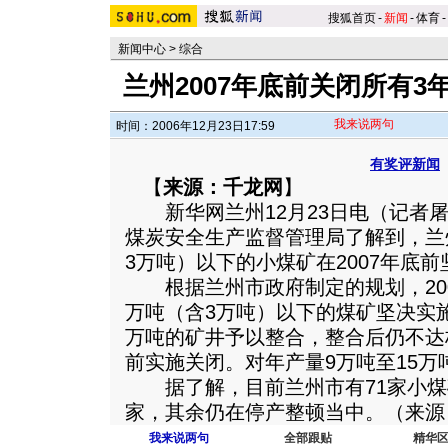
搜狐首页
-
新闻
-
体育
-
新闻中心
>
综合
兰州2007年底前关闭所有
我来说两句
时间：2006年12月23日17:59
有奖评新闻
【
来源：千龙网
】
新华网兰州12月23日电（记者屠
煤炭安全生产监督管理局了解到，兰
3万吨）以下的小煤矿在2007年底
根据兰州市政府制定的规划，200
万吨（含3万吨）以下的煤矿坚决实
万吨的矿井予以整合，整合后仍不达标
前实施关闭。
对年产量9万吨至15
据了解，目前兰州市有71家小煤
家，其余仍在停产整顿当中。（来源
我来说两句
全部跟贴
精华