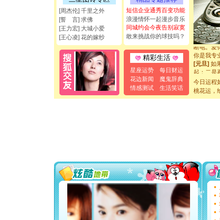
能正大光明
短信企业通秀百变功能
都要快乐噢
[周杰伦] 千里之外
[圣诞节]
浪漫情怀一起漫步音乐
[誓 言] 求佛
如意,快乐
同城约会今夜告别寂寞
[王力宏] 大城小爱
[元旦]
看
敢来挑战你的球技吗？
[王心凌] 花的嫁纱
断电。爱
你是我专
精彩生活
[元旦]
如
起；二是
星座运势
每日财运
离。水晶
花边新闻
魔鬼辞典
今日运程
[元旦]
当
情感测试
生活笑话
桃花运，
泣，这痛
卖了。水
[春节]
风
颜！冬去
道一声平
[春节]
传
片叶子是
送你一棵
[圣诞节]
你太多，
要平安！
[圣诞节]
能正大光明
都要快乐噢
[圣诞节]
如意,快乐