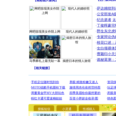
【
精彩图片新闻
】
·
萨达姆绞刑
·
公安部发A
·
纪念逝者
太
·
丁俊晖豪宅
·
野生东北虎
网吧惊现美女作陪上网
现代人的婚纱照
·
专家辩论伪
·
校花口述：
·
女白领祼体
·
曹颖印小天
·
诡秘莫测：
马季葬礼上最无耻一幕
揭密日本的情人旅馆
【
相关链接
】
[圣诞节]
你太多，
要平安！
搜狐短信
小灵通
性感丽人
[圣诞节]
三星图铃专区
精品专题推荐