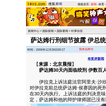
搜狐首页
-
新闻
-
体育
-
新闻中心
>
国际新闻
>
国际要闻
>
时事快报
萨达姆行刑细节披露 伊总
我来说两句
时间：2006年12月28日00:27
有奖评新闻
【
来源：北京晨报
】
萨达姆30天内面临绞刑 伊数百
伊拉克上诉法庭法官阿里夫·沙欣
对伊拉克前总统萨达姆·侯赛因的死
在30天内执行。上诉法庭的判决意味
定，萨达姆和他的辩护律师团已没有