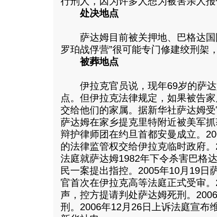
行刑人，因为许多人想为被害亲人报
处决地点
萨达姆目前被关押地、巴格达国际
罗珀战俘营”很可能专门修建绞刑架
被葬地点
伊拉克官员说，现年69岁的萨达
点。但伊拉克法律规定，如果被告家
交给他们的家属。据新华社萨达姆受审大
萨达姆在家乡提克里特附近被美军抓获
辩护律师团在约旦首都安曼成立。20
的法律监管权交给伊拉克临时政府。2
法庭就萨达姆1982年下令杀害巴格
民一案提出指控。2005年10月19
官首次在伊拉克高等法庭正式受审。2
声，控方提请判处萨达姆死刑。200
刑。2006年12月26日上诉法庭宣