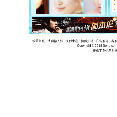
[元旦]
看
断电。爱
你是我专
[元旦]
如
起；二是
离。水晶
[元旦]
当
泣，这痛
卖了。水
设置首页
-
搜狗输入法
-
支付中心
-
搜狐招聘
-
广告服务
-
客
[春节]
风
Copyright © 2018 Sohu.com I
颜！冬去
搜狐不良信息举
道一声平
[春节]
传
片叶子是
送你一棵