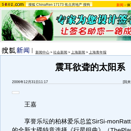
搜狐
ChinaRen
17173
焦点房地产
搜狗
新闻
-
体
新闻中心
>
社会新闻
>
上海新闻
>
上海青年报
震耳欲聋的太阳系
2006年12月31日11:17
[
我来
王嘉
享誉乐坛的柏林爱乐总监SirSi-monRatt
的全新大碟特意选择《行星组曲》（ThePlan