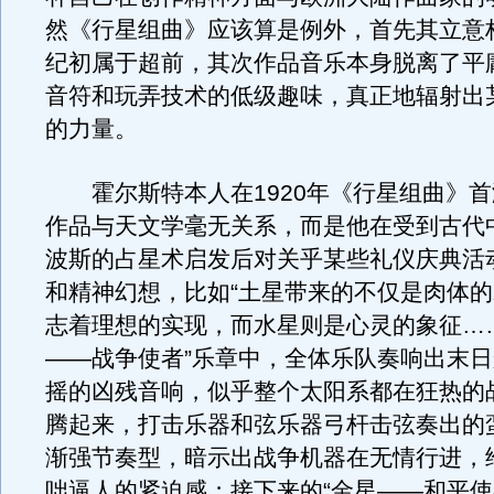
然《行星组曲》应该算是例外，首先其立意
纪初属于超前，其次作品音乐本身脱离了平
音符和玩弄技术的低级趣味，真正地辐射出
的力量。
霍尔斯特本人在1920年《行星组曲》首
作品与天文学毫无关系，而是他在受到古代
波斯的占星术启发后对关乎某些礼仪庆典活
和精神幻想，比如“土星带来的不仅是肉体
志着理想的实现，而水星则是心灵的象征……
——战争使者”乐章中，全体乐队奏响出末
摇的凶残音响，似乎整个太阳系都在狂热的
腾起来，打击乐器和弦乐器弓杆击弦奏出的
渐强节奏型，暗示出战争机器在无情行进，
咄逼人的紧迫感；接下来的“金星——和平使