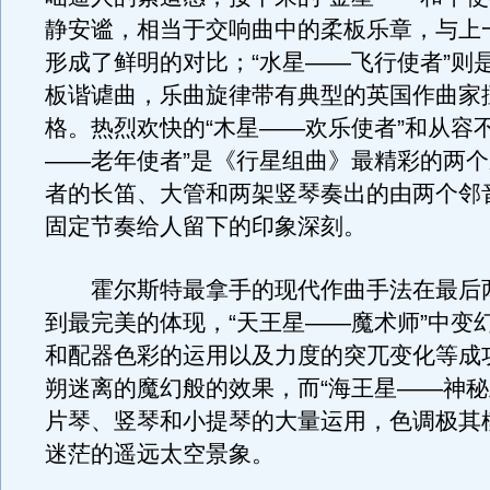
静安谧，相当于交响曲中的柔板乐章，与上
形成了鲜明的对比；“水星——飞行使者”则
板谐谑曲，乐曲旋律带有典型的英国作曲家
格。热烈欢快的“木星——欢乐使者”和从容
——老年使者”是《行星组曲》最精彩的两
者的长笛、大管和两架竖琴奏出的由两个邻
固定节奏给人留下的印象深刻。
霍尔斯特最拿手的现代作曲手法在最后
到最完美的体现，“天王星——魔术师”中变
和配器色彩的运用以及力度的突兀变化等成
朔迷离的魔幻般的效果，而“海王星——神秘
片琴、竖琴和小提琴的大量运用，色调极其
迷茫的遥远太空景象。