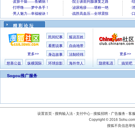
精 彩 论 坛
民间纪事
狐说百姓
看图说事
自由地带
更多>>
更多>>
身边故事
法制经纬
慈善公益
纵横国际
环球掠影
海外华人
隐密私语
搞笑吧
Sogou推广服务
设置首页
-
搜狗输入法
-
支付中心
-
搜狐招聘
-
广告服务
-
客
Copyright
©
2016 Sohu.com 
搜狐不良信息举