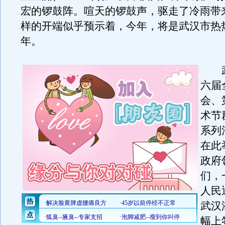
宏的锣鼓阵。喧天的锣鼓声，驱走了冷雨带
样的开端似乎预示着，今年，将是武汉市热
年。
武
六届
会、
术节
系列
在此
政府
们，
人民
武汉
幅上