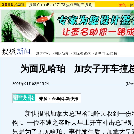
搜狐
ChinaRen
17173
焦点房地产
搜狗
新闻
-
体
新闻中心
>
国际新闻
>
国际类媒体
>
金羊网-新快报
为面见哈珀 加女子开车撞
2007年01月02日15:24
[
我来
来源：金羊网-新快报
新快报讯加拿大总理哈珀昨天收到一份特
物”。一位不速之客昨天早上开车冲击总理
只是为了见见哈珀。事件发生后，加拿大皇