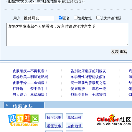
·
加拿大大选保守党“归来”(组图)
(01/24 02:27)
用户：
匿名
隐藏地址
设为辩论话题
精 彩 论 坛
民间纪事
狐说百姓
看图说事
自由地带