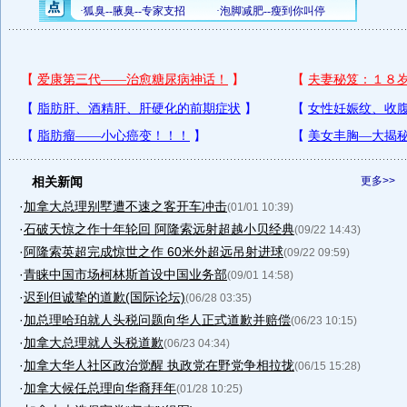
相关新闻
更多>>
·
加拿大总理别墅遭不速之客开车冲击
(01/01 10:39)
·
石破天惊之作十年轮回 阿隆索远射超越小贝经典
(09/22 14:43)
·
阿隆索英超完成惊世之作 60米外超远吊射进球
(09/22 09:59)
·
青睐中国市场柯林斯首设中国业务部
(09/01 14:58)
·
迟到但诚挚的道歉(国际论坛)
(06/28 03:35)
·
加总理哈珀就人头税问题向华人正式道歉并赔偿
(06/23 10:15)
·
加拿大总理就人头税道歉
(06/23 04:34)
·
加拿大华人社区政治觉醒 执政党在野党争相拉拢
(06/15 15:28)
·
加拿大候任总理向华裔拜年
(01/28 10:25)