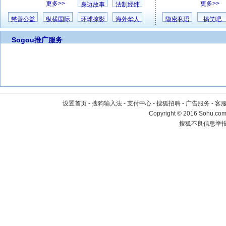
更多>>
更多>>
身边故事
法制经纬
慈善公益
纵横国际
环球掠影
海外华人
隐密私语
搞笑吧
Sogou推广服务
设置首页
-
搜狗输入法
-
支付中心
-
搜狐招聘
-
广告服务
-
客
Copyright
©
2016 Sohu.com 
搜狐不良信息举