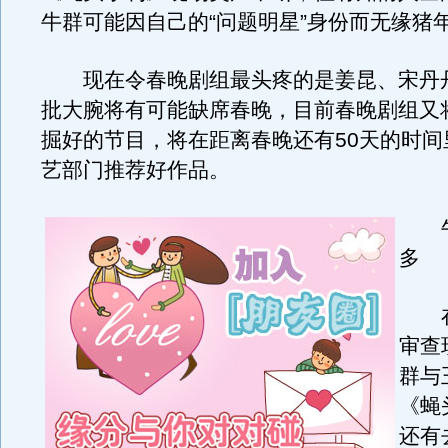
牛群可能因自己的“问题明星”身份而无缘猪
现在令春晚剧组最头疼的是姜昆、宋丹
批大腕将有可能缺席春晚，目前春晚剧组又
掘好的节目，将在距离春晚还有50天的时间
艺部门推荐好作品。
牛群
多
在
审查
群与
《蝇
还有