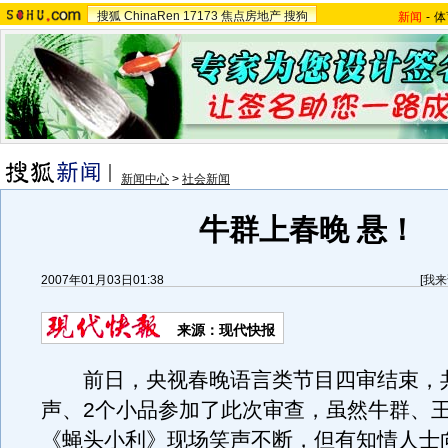
搜狐
ChinaRen
17173
焦点房地产
搜狗
新闻
-
体
新闻中心
>
社会新闻
牛群上春晚 悬！
2007年01月03日01:38
[
我来
来源：现代快报
前日，央视春晚语言类节目四审结束，共
声、2个小品参加了此次审查，虽然牛群、
《蝇头小利》现场笑声不断，但有知情人士