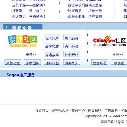
精 彩 论 坛
民间纪事
狐说百姓
看图说事
自由地带
更多>>
更多>>
身边故事
法制经纬
慈善公益
纵横国际
环球掠影
海外华人
隐密私语
搞笑吧
Sogou推广服务
设置首页
-
搜狗输入法
-
支付中心
-
搜狐招聘
-
广告服务
-
客
Copyright
©
2016 Sohu.com 
搜狐不良信息举