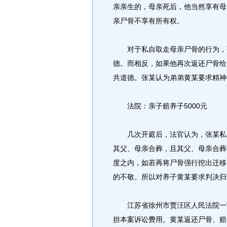
亲亲生的，母亲死后，他当然享有母
亲尸骨不享有所有权。
对于私自取走母亲尸骨的行为，张
德。而相反，如果他再次返还尸骨给
共道德。张某认为弟弟黄某要求精神
法院：亲子赔养子5000元
几次开庭后，法官认为，张某私自
其父、母亲合葬，且其父、母亲合葬
度之内，如若再将尸骨强行挖出迁移
的不敬。所以对养子黄某要求判决归
江苏省徐州市贾汪区人民法院一审
担本案诉讼费用。黄某返还尸骨、赔