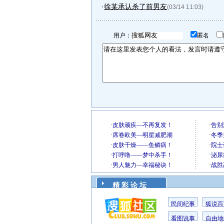
·
徐某承认杀了前男友
(03/14 11:03)
用户：
匿名
精 彩 论 坛
民间纪事
狐说百
看图说事
自由地