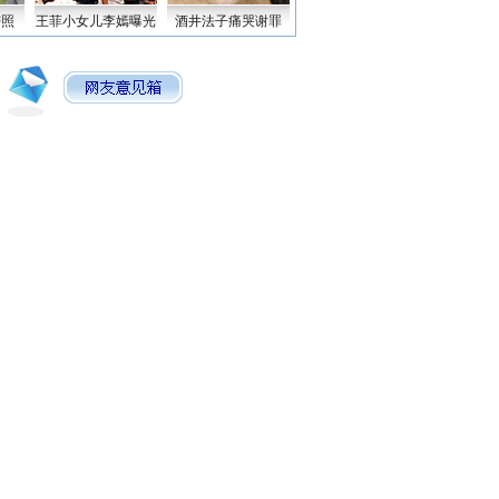
密照
王菲小女儿李嫣曝光
酒井法子痛哭谢罪