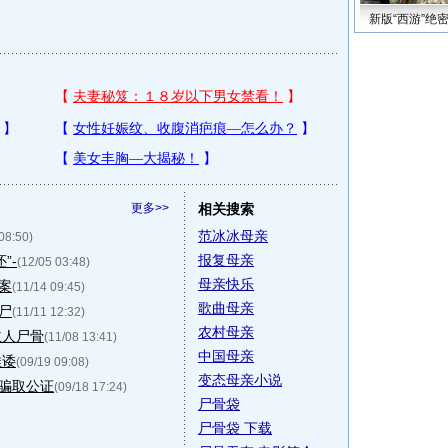
新版“西游”绝
更多>>
相关搜索
范冰冰母亲
08:50)
报复母亲
”-
(12/05 03:48)
母亲快乐
案
(11/14 09:45)
歌曲母亲
尸
(11/11 12:32)
农村母亲
主人尸骨
(11/08 13:41)
中国母亲
推诿
(09/19 09:08)
变态母亲小说
”骗取公证
(09/18 17:24)
尸骨袋
尸骨袋 下载