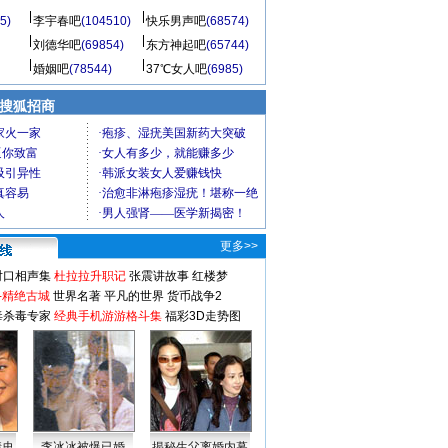
5)
李宇春吧
(104510)
快乐男声吧
(68574)
刘德华吧
(69854)
东方神起吧
(65744)
婚姻吧
(78544)
37℃女人吧
(6985)
 搜狐招商
更多>>
对口相声集
杜拉拉升职记
张震讲故事
红楼梦
-精绝古城
世界名著
平凡的世界
货币战争2
毒杀毒专家
经典手机游游格斗集
福彩3D走势图
情史
李冰冰被爆已婚
揭秘生父离婚内幕