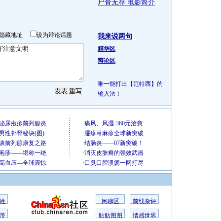
尸骨无存 电影简介
隐藏地址
设为辩论话题
我来说两句
精华区
辩论区
唯一能打出【范特西】的
输入法！
姓
闲聊区
前线杂评
带
贴贴图图
情感世界