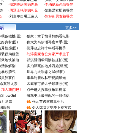
孕
·
揭刘晓庆离婚内幕
·
李幼斌新恋情曝光
婚
·
周迅王艳婆媳相见
·
陆毅爱女照首曝光
折
·
刘嘉玲自曝正造人
·
陈好新男友被曝光
 后
更多>>
喂猕猴桃(图)
·
独家：章子怡带妈妈看电影
好身材(图)
·
佟大为马伊琍再度牵手(图)
秀性感(图)
·
倪萍赵忠祥十年后再携手
服装皆为租赁
·
刘涛富豪老公为家产求生子
颜乘地铁被拍
·
舒淇醉酒瞬间惨被抓拍(图)
做活体解剖
·
实拍漂亮的地摊西施(组图)
的暴烈脾气
·
世界九大罪恶之城(组图)
遇灵异事件
·
李孝利新欢私密视频曝光
成命案导火索
·
孟庭苇可爱儿子最新照(图)
：加入我们吧！
·
点击进入搜狐娱乐影视库
howGirl
·
游戏史上最般配的十对情侣
2》送票！
·
张元首透露戒毒生活
湘胎教
·
令人惊叹太空步下楼方式