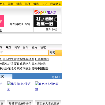
女人
-
视频
-
播客
-
邮件
-
博客
-
BBS
-
我说两句
网友自建DJ专辑
立即下载
版
闻
网页
博客
音乐
图片
说吧
长
邓玉娇失踪
朝鲜军事演习
日本兵赎罪
改温总讲话
夏日减肥秘方
日本瘦脸法
中共卧底结局
慈禧不快乐
侵略中国报告
更多>>
之谜
爆笑熊猫烧香语录
夜色撩人雪色斑斓