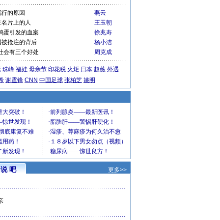
流行的原因
燕云
在名片上的人
王玉朝
鸡蛋引发的血案
徐兆寿
国被抢注的背后
杨小洁
社会有三个好处
周克成
运
珠峰
福娃
母亲节
印花税
火炬
日本
赵薇
外遇
希
谢霆锋
CNN
中国足球
张柏芝
姚明
说 吧
更多>>
亲