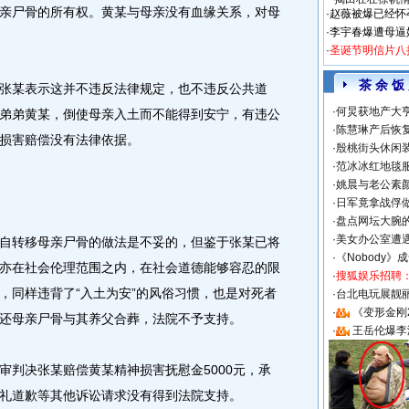
亲尸骨的所有权。黄某与母亲没有血缘关系，对母
·
赵薇被爆已经怀
·
李宇春爆遭母逼
·
圣诞节明信片八
茶 余 饭
某表示这并不违反法律规定，也不违反公共道
·
何炅获地产大亨
弟弟黄某，倒使母亲入土而不能得到安宁，有违公
·
陈慧琳产后恢复
损害赔偿没有法律依据。
·
殷桃街头休闲装
·
范冰冰红地毯
·
姚晨与老公素
·
日军竟拿战俘
·
盘点网坛大腕
·
美女办公室遭
转移母亲尸骨的做法是不妥的，但鉴于张某已将
·
《Nobody》
亦在社会伦理范围之内，在社会道德能够容忍的限
·
搜狐娱乐招聘
，同样违背了“入土为安”的风俗习惯，也是对死者
·
台北电玩展靓丽S
·
《变形金刚
还母亲尸骨与其养父合葬，法院不予支持。
·
王岳伦爆李
判决张某赔偿黄某精神损害抚慰金5000元，承
礼道歉等其他诉讼请求没有得到法院支持。