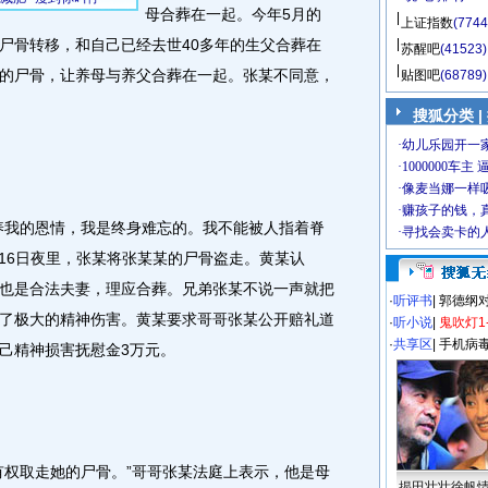
母合葬在一起。今年5月的
上证指数
(7744
尸骨转移，和自己已经去世40多年的生父合葬在
苏醒吧
(41523)
的尸骨，让养母与养父合葬在一起。张某不同意，
贴图吧
(68789)
搜狐分类 |
我的恩情，我是终身难忘的。我不能被人指着脊
月16日夜里，张某将张某某的尸骨盗走。黄某认
也是合法夫妻，理应合葬。兄弟张某不说一声就把
·
听评书
|
郭德纲
了极大的精神伤害。黄某要求哥哥张某公开赔礼道
·
听小说
|
鬼吹灯1
·
共享区
|
手机病
己精神损害抚慰金3万元。
权取走她的尸骨。”哥哥张某法庭上表示，他是母
揭田壮壮徐帆