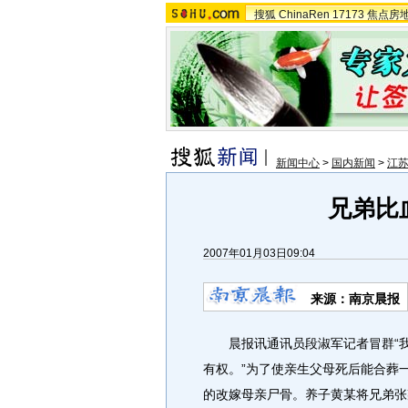
搜狐
ChinaRen
17173
焦点房
新闻中心
>
国内新闻
>
江
兄弟比
2007年01月03日09:04
来源：南京晨报
晨报讯通讯员段淑军记者冒群“我
有权。”为了使亲生父母死后能合葬
的改嫁母亲尸骨。养子黄某将兄弟张