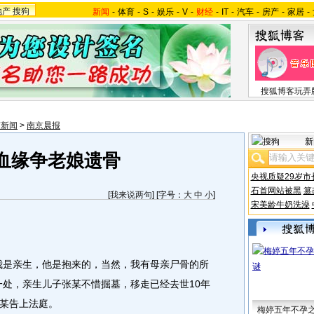
地产
搜狗
新闻
-
体育
-
S
-
娱乐
-
V
-
财经
-
IT
-
汽车
-
房产
-
家居
-
搜狐博客玩弄
苏新闻
>
南京晨报
新
血缘争老娘遗骨
央视质疑29岁市
石首网站被黑
篡
[
我来说两句
] [字号：
大
中
小
]
宋美龄牛奶洗澡
是亲生，他是抱来的，当然，我有母亲尸骨的所
一处，亲生儿子张某不惜掘墓，移走已经去世10年
某告上法庭。
梅婷五年不孕