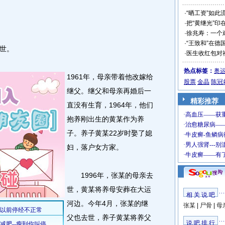
·
“晒工资”如此
·
把“黄继光”印
·
徐兆寿：一个
·
“王致和”在德
世。
·
医生收红包对
热点标签：
奥
1961年，母亲带着他改嫁给
股票
金晶
陈冠
继父。继父和母亲再婚后一
精彩推荐
直没有生育，1964年，他们
抱养刚出生的黄某作为养
子。养子黄某22岁时娶了媳
妇，落户女方家。
1996年，张某的母亲去
世，黄某将养母安葬在大运
相 关 说 吧
河边。今年4月，张某的继
张某
|
尸骨
|
母
父也去世，养子黄某将养父
说 吧 排 行