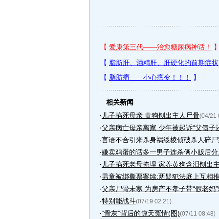
相关新闻
·
儿子掐死母亲 黄狗刨出主人尸骨
(04/21 
·
父亲病亡母亲离家 少年被起诉“父债子还
·
言语不合引来杀身祸绥棱侦破杀人碎尸
·
嫌卖鸡蛋的话多一男子连杀俩小贩后分
·
儿子掐死老母掩埋 家养黄狗含泪刨出
·
男童被绑撕票案续:两疑犯法庭上互相
·
父亲尸骨未寒 为房产不孝子带“假老妈
·
特别能战斗
(07/19 02:21)
·
“骨灰”背后的惊天冤情(图)
(07/11 08:48)