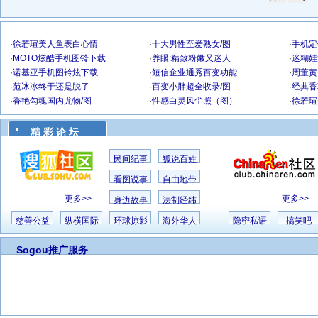
·
徐若瑄美人鱼表白心情
·
十大男性至爱熟女/图
·
手机定
·
MOTO炫酷手机图铃下载
·
养眼:精致粉嫩又迷人
·
迷糊娃
·
诺基亚手机图铃炫下载
·
短信企业通秀百变功能
·
周董黄
·
范冰冰终于还是脱了
·
百变小胖超全收录/图
·
经典香
·
香艳勾魂国内尤物/图
·
性感白灵风尘照（图）
·
徐若瑄
精 彩 论 坛
民间纪事
狐说百姓
看图说事
自由地带
更多>>
更多>>
身边故事
法制经纬
慈善公益
纵横国际
环球掠影
海外华人
隐密私语
搞笑吧
Sogou推广服务