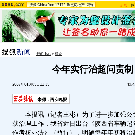
搜狐
ChinaRen
17173
焦点房地产
搜狗
新闻
-
体
新闻中心
>
综合
今年实行治超问责制
2007年01月03日11:13
[
我来
来源：西安晚报
本报讯（记者王彬）为了进一步加强公
载治理工作，我省近日出台《陕西省车辆超
作考核办法》（暂行），明确每年年初将治