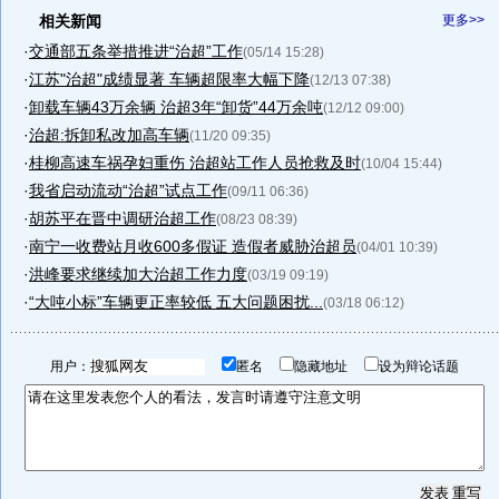
相关新闻
更多>>
·
交通部五条举措推进“治超”工作
(05/14 15:28)
·
江苏"治超"成绩显著 车辆超限率大幅下降
(12/13 07:38)
·
卸载车辆43万余辆 治超3年“卸货”44万余吨
(12/12 09:00)
·
治超:拆卸私改加高车辆
(11/20 09:35)
·
桂柳高速车祸孕妇重伤 治超站工作人员抢救及时
(10/04 15:44)
·
我省启动流动“治超”试点工作
(09/11 06:36)
·
胡苏平在晋中调研治超工作
(08/23 08:39)
·
南宁一收费站月收600多假证 造假者威胁治超员
(04/01 10:39)
·
洪峰要求继续加大治超工作力度
(03/19 09:19)
·
“大吨小标”车辆更正率较低 五大问题困扰...
(03/18 06:12)
用户：
匿名
隐藏地址
设为辩论话题