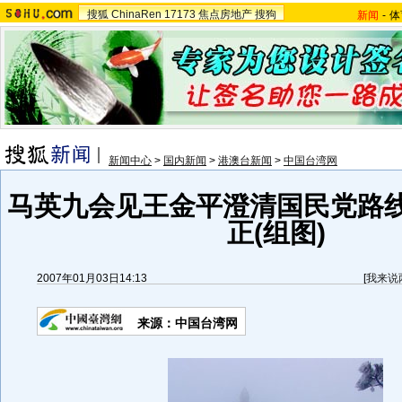
搜狐
ChinaRen
17173
焦点房地产
搜狗
新闻
-
体
新闻中心
>
国内新闻
>
港澳台新闻
>
中国台湾网
马英九会见王金平澄清国民党路
正(组图)
2007年01月03日14:13
[
我来说
来源：中国台湾网