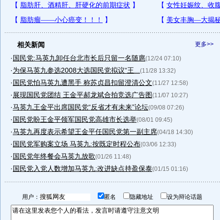
相关新闻
更多>>
·
国民党:马英九卸任台北市长后只留一名随扈
(12/24 07:10)
·
为保马英九参选2008大选国民党拟议“王...
(11/28 13:32)
·
国民党怕马英九遭黑手 称苏贞昌扣留澄清公文
(11/27 12:58)
·
展现国民党团结 王金平郝龙斌合拍竞选广告图
(11/07 10:27)
·
马英九王金平出席国民党“反省才有未来”论坛
(09/08 07:26)
·
国民党盼王金平领军国民党高雄市长选举
(08/01 09:45)
·
马英九再度表示希望王金平任国民党第一副主席
(04/18 14:30)
·
国民党军购案立场 马英九:按既定时程公布
(03/06 12:33)
·
国民党年终餐会马英九放歌
(01/26 11:48)
·
国民党入党人数增加马英九:改进缺点持盈保泰
(01/15 01:16)
用户：
匿名
隐藏地址
设为辩论话题