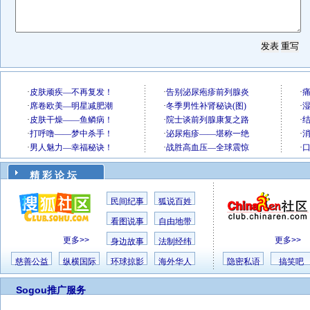
精 彩 论 坛
民间纪事
狐说百姓
看图说事
自由地带
更多>>
更多>>
身边故事
法制经纬
慈善公益
纵横国际
环球掠影
海外华人
隐密私语
搞笑吧
Sogou推广服务