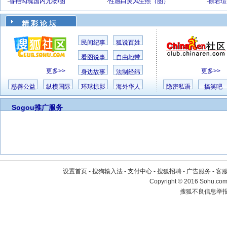
·
香艳勾魂国内尤物/图
·
性感白灵风尘照（图）
·
徐若瑄
精 彩 论 坛
民间纪事
狐说百姓
看图说事
自由地带
更多>>
更多>>
身边故事
法制经纬
慈善公益
纵横国际
环球掠影
海外华人
隐密私语
搞笑吧
Sogou推广服务
设置首页
-
搜狗输入法
-
支付中心
-
搜狐招聘
-
广告服务
-
客
Copyright
©
2016 Sohu.com 
搜狐不良信息举