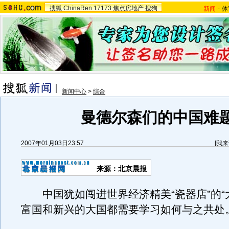
搜狐
ChinaRen
17173
焦点房地产
搜狗
新闻
-
体
新闻中心
>
综合
曼德尔森们的中国难
2007年01月03日23:57
[
我来
来源：北京晨报
中国犹如闯进世界经济精美“瓷器店”的“
富国和新兴的大国都需要学习如何与之共处