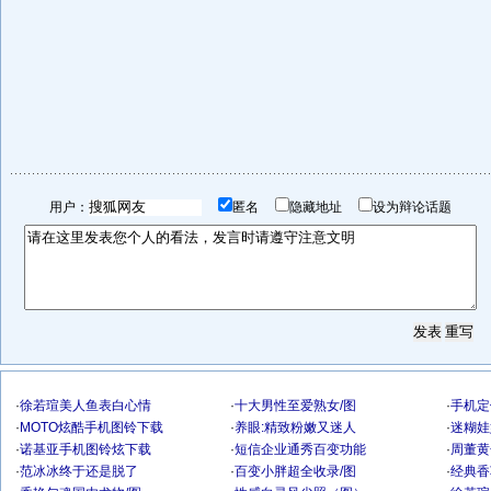
用户：
匿名
隐藏地址
设为辩论话题
·
徐若瑄美人鱼表白心情
·
十大男性至爱熟女/图
·
手机定
·
MOTO炫酷手机图铃下载
·
养眼:精致粉嫩又迷人
·
迷糊娃
·
诺基亚手机图铃炫下载
·
短信企业通秀百变功能
·
周董黄
·
范冰冰终于还是脱了
·
百变小胖超全收录/图
·
经典香