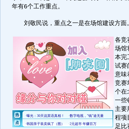
年有6个工作重点。
刘敬民说，重点之一是在场馆建设方面
各竞
场馆
本完
试赛
意味
竞赛
个在
一些
主要
程项
足比