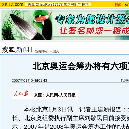
搜狐
ChinaRen
17173
焦点房地产
搜狗
新闻
-
体
新闻中心
>
综合
北京奥运会筹办将有六项
2007年01月04日01:43
[
我来
来源：人民网-人民日报
本报北京1月3日讯 记者王建新报道：
长、北京奥组委执行副主席刘敬民日前接受
示，2007年是2008年奥运会筹办工作的“决