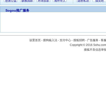
慈善公益
纵横国际
环球掠影
海外华人
隐密私语
搞笑吧
Sogou推广服务
设置首页
-
搜狗输入法
-
支付中心
-
搜狐招聘
-
广告服务
-
客
Copyright
©
2016 Sohu.com 
搜狐不良信息举