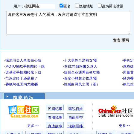
用户：
匿名
隐藏地址
设为辩论话题
·
徐若瑄美人鱼表白心情
·
十大男性至爱熟女/图
·
手机定
·
MOTO炫酷手机图铃下载
·
养眼:精致粉嫩又迷人
·
迷糊娃
·
诺基亚手机图铃炫下载
·
短信企业通秀百变功能
·
周董黄
·
范冰冰终于还是脱了
·
百变小胖超全收录/图
·
经典香
·
香艳勾魂国内尤物/图
·
性感白灵风尘照（图）
·
徐若瑄
精 彩 论 坛
民间纪事
狐说百姓
看图说事
自由地带
更多>>
更多>>
身边故事
法制经纬