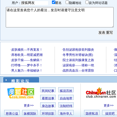
用户：
匿名
隐藏地址
设为辩论话题
精 彩 论 坛
民间纪事
狐说百姓
看图说事
自由地带
更多>>
更多>>
身边故事
法制经纬
慈善公益
纵横国际
环球掠影
海外华人
隐密私语
搞笑吧