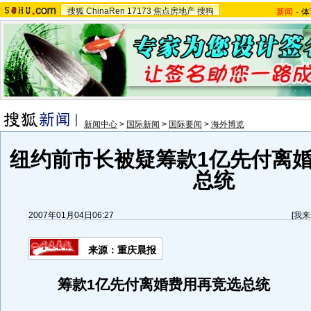
搜狐
ChinaRen
17173
焦点房地产
搜狗
新闻
-
体
新闻中心
>
国际新闻
>
国际要闻
>
海外博览
纽约前市长被疑筹款1亿先付离
总统
2007年01月04日06:27
[
我来
来源：重庆晨报
筹款1亿先付离婚费用再竞选总统