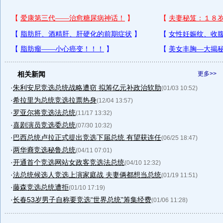
相关新闻
更多>>
·
朱利安尼竞选总统战略遭窃 拟筹亿元补政治软肋
(01/03 10:52)
·
希拉里为总统竞选拉票热身
(12/04 13:57)
·
罗亚尔将竞选法总统
(11/17 13:32)
·
喜剧演员竞选委总统
(07/30 10:32)
·
巴西总统卢拉正式提出竞选下届总统 有望获连任
(06/25 18:47)
·
两华裔竞选秘鲁总统
(04/11 07:01)
·
开通首个竞选网站女政客竞选法总统
(04/10 12:32)
·
法总统候选人竞选上演家庭战 夫妻俩都想当总统
(01/19 11:51)
·
藤森竞选总统遭拒
(01/10 17:19)
·
长春53岁男子自称要竞选“世界总统”筹集经费
(01/06 11:28)