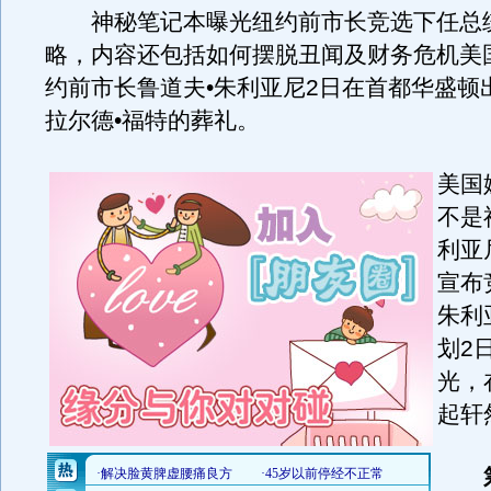
神秘笔记本曝光纽约前市长竞选下任总
略，内容还包括如何摆脱丑闻及财务危机美
约前市长鲁道夫•朱利亚尼2日在首都华盛顿
拉尔德•福特的葬礼。
美国
不是
利亚
宣布
朱利
划2
光，
起轩
筹