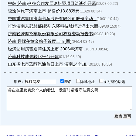
·
中韩(济南)科技合作发展论坛暨项目洽谈会开幕
(12/07 09:22)
·
骏逸休旅车济南上市 起售价13.88万元
(11/29 08:34)
·
中国重汽集团济南卡车股份有限公司股份变动...
(10/31 10:44)
·
打造济南东部总部经济 东环科技城框架浮出水面
(09/30 15:07)
·
济南轻骑摩托车股份有限公司权益变动报告书
(09/08 10:23)
·
济南 迎端午黄金粽子首度上市(图)
(04/14 03:49)
·
经济适用房普通商住房上市 2006年济南...
(03/10 08:34)
·
济南科技成果转化平台开建
(01/16 08:49)
·
山东省七市乙醇汽油首日上市 济南14个加...
(01/08 10:35)
用户：
匿名
隐藏地址
设为辩论话题