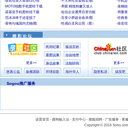
·
徐若瑄美人鱼表白心情
·
十大男性至爱熟女/图
·
手机定
·
MOTO炫酷手机图铃下载
·
养眼:精致粉嫩又迷人
·
迷糊娃
·
诺基亚手机图铃炫下载
·
短信企业通秀百变功能
·
周董黄
·
范冰冰终于还是脱了
·
百变小胖超全收录/图
·
经典香
·
香艳勾魂国内尤物/图
·
性感白灵风尘照（图）
·
徐若瑄
精 彩 论 坛
民间纪事
狐说百姓
看图说事
自由地带
更多>>
更多>>
身边故事
法制经纬
慈善公益
纵横国际
环球掠影
海外华人
隐密私语
搞笑吧
Sogou推广服务
设置首页
-
搜狗输入法
-
支付中心
-
搜狐招聘
-
广告服务
-
客
Copyright
©
2016 Sohu.com 