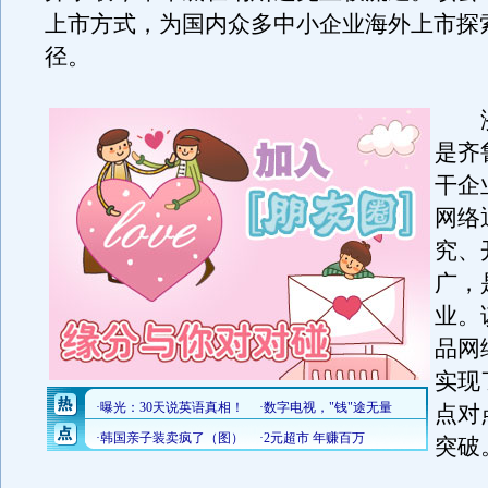
上市方式，为国内众多中小企业海外上市探
径。
济
是齐
干企
网络
究、
广，
业。
品网
实现
点对
突破