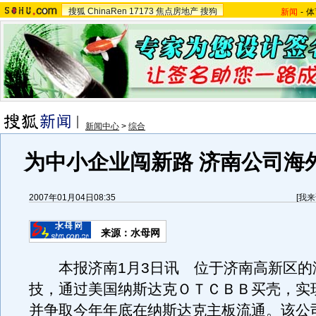
搜狐
ChinaRen
17173
焦点房地产
搜狗
新闻
-
体
新闻中心
>
综合
为中小企业闯新路 济南公司海
2007年01月04日08:35
[
我来
来源：水母网
本报济南1月3日讯 位于济南高新区的
技，通过美国纳斯达克ＯＴＣＢＢ买壳，实
并争取今年年底在纳斯达克主板流通。该公