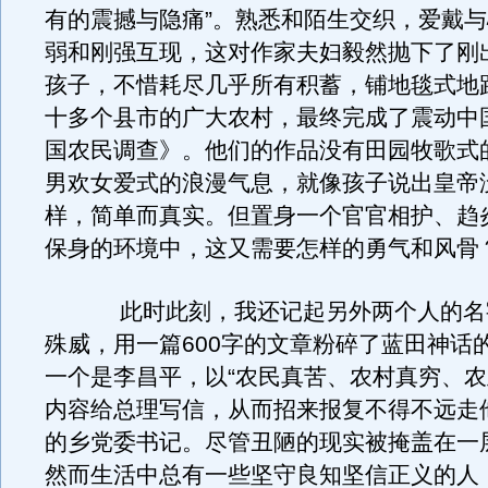
有的震撼与隐痛”。熟悉和陌生交织，爱戴
弱和刚强互现，这对作家夫妇毅然抛下了刚
孩子，不惜耗尽几乎所有积蓄，铺地毯式地
十多个县市的广大农村，最终完成了震动中
国农民调查》。他们的作品没有田园牧歌式
男欢女爱式的浪漫气息，就像孩子说出皇帝
样，简单而真实。但置身一个官官相护、趋
保身的环境中，这又需要怎样的勇气和风骨
此时此刻，我还记起另外两个人的名
殊威，用一篇600字的文章粉碎了蓝田神话
一个是李昌平，以“农民真苦、农村真穷、农
内容给总理写信，从而招来报复不得不远走
的乡党委书记。尽管丑陋的现实被掩盖在一
然而生活中总有一些坚守良知坚信正义的人