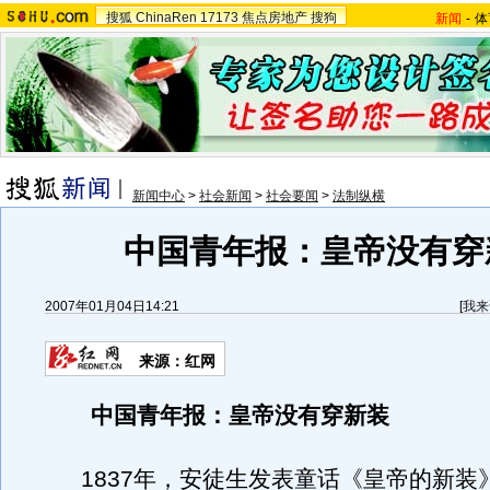
搜狐
ChinaRen
17173
焦点房地产
搜狗
新闻
-
体
新闻中心
>
社会新闻
>
社会要闻
>
法制纵横
中国青年报：皇帝没有穿
2007年01月04日14:21
[
我来
来源：红网
中国青年报：皇帝没有穿新装
1837年，安徒生发表童话《皇帝的新装