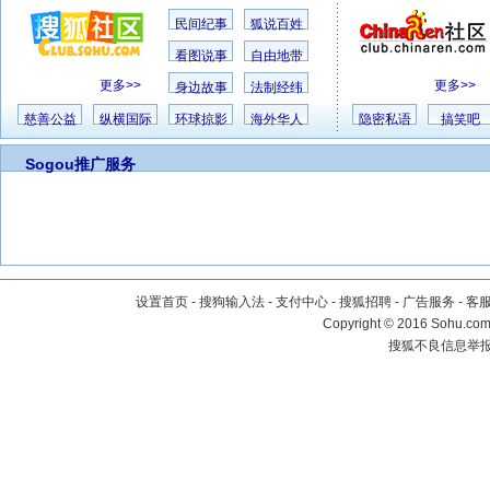
民间纪事
狐说百姓
看图说事
自由地带
更多>>
更多>>
身边故事
法制经纬
慈善公益
纵横国际
环球掠影
海外华人
隐密私语
搞笑吧
Sogou推广服务
设置首页
-
搜狗输入法
-
支付中心
-
搜狐招聘
-
广告服务
-
客
Copyright
©
2016 Sohu.com 
搜狐不良信息举