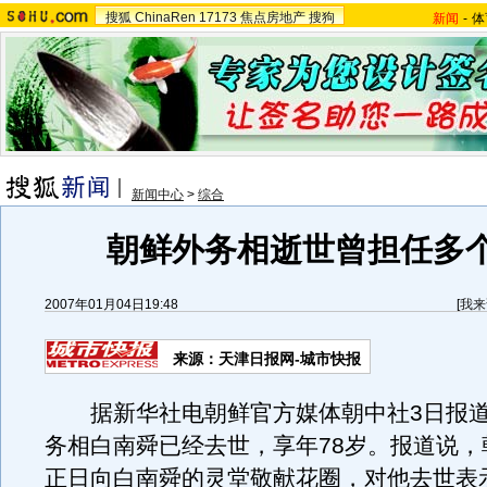
搜狐
ChinaRen
17173
焦点房地产
搜狗
新闻
-
体
新闻中心
>
综合
朝鲜外务相逝世曾担任多
2007年01月04日19:48
[
我来
来源：天津日报网-城市快报
据新华社电朝鲜官方媒体朝中社3日报道
务相白南舜已经去世，享年78岁。报道说，
正日向白南舜的灵堂敬献花圈，对他去世表