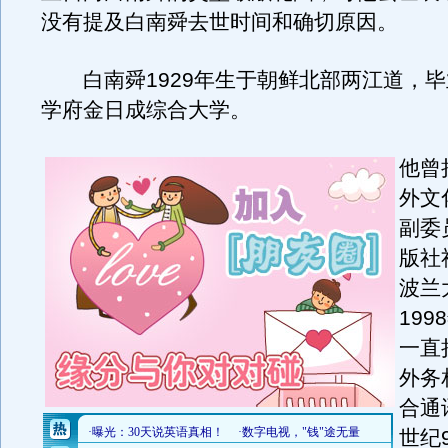
没有提及白南舜去世时间和确切原因。
白南舜1929年生于朝鲜北部两江道，毕
学府金日成综合大学。
他曾
外文
副委
版社
波兰
19
一直
外务
合通
世纪