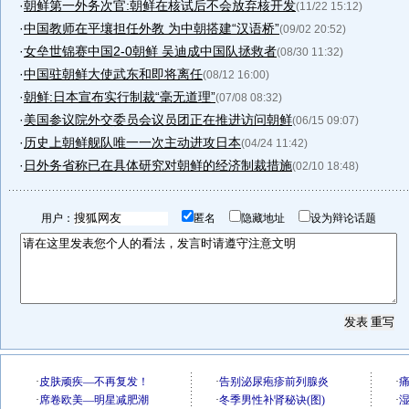
·
朝鲜第一外务次官:朝鲜在核试后不会放弃核开发
(11/22 15:12)
·
中国教师在平壤担任外教 为中朝搭建“汉语桥”
(09/02 20:52)
·
女垒世锦赛中国2-0朝鲜 吴迪成中国队拯救者
(08/30 11:32)
·
中国驻朝鲜大使武东和即将离任
(08/12 16:00)
·
朝鲜:日本宣布实行制裁“毫无道理”
(07/08 08:32)
·
美国参议院外交委员会议员团正在推进访问朝鲜
(06/15 09:07)
·
历史上朝鲜舰队唯一一次主动进攻日本
(04/24 11:42)
·
日外务省称已在具体研究对朝鲜的经济制裁措施
(02/10 18:48)
用户：
匿名
隐藏地址
设为辩论话题