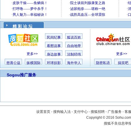
精 彩 论 坛
民间纪事
狐说百姓
看图说事
自由地带
更多>>
更多>>
身边故事
法制经纬
慈善公益
纵横国际
环球掠影
海外华人
隐密私语
搞笑吧
Sogou推广服务
设置首页
-
搜狗输入法
-
支付中心
-
搜狐招聘
-
广告服务
-
客
Copyright
©
2016 Sohu.com 
搜狐不良信息举