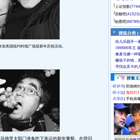
上证指数
(7744
苏醒吧
(41523)
贴图吧
(68789)
搜狐分类 |
侣参加美国纽约时报广场迎新年庆祝活动。
·
听评书
|
郭德纲
·
听小说
|
鬼吹灯1
·
共享区
|
手机病
马德里太阳门准备吃下幸运的新年葡萄。在辞旧
揭田壮壮徐帆