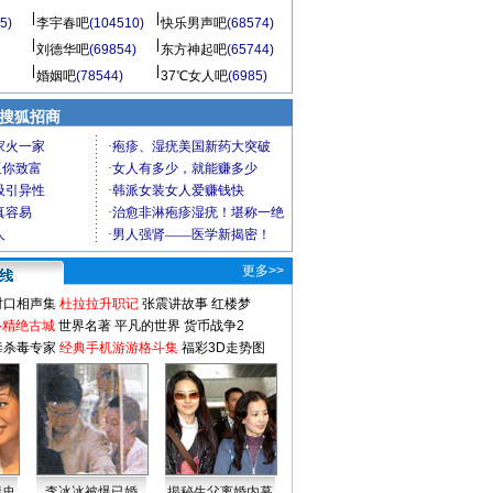
5)
李宇春吧
(104510)
快乐男声吧
(68574)
刘德华吧
(69854)
东方神起吧
(65744)
婚姻吧
(78544)
37℃女人吧
(6985)
 搜狐招商
更多>>
对口相声集
杜拉拉升职记
张震讲故事
红楼梦
-精绝古城
世界名著
平凡的世界
货币战争2
毒杀毒专家
经典手机游游格斗集
福彩3D走势图
情史
李冰冰被爆已婚
揭秘生父离婚内幕