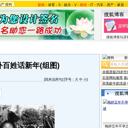
地产
搜狗
新闻
-
体育
-
S
-
娱乐
-
V
-
财经
-
IT
-
汽车
-
房产
-
家居
-
搜狐博客玩弄
新
外百姓话新年(组图)
央视质疑29岁市
石首网站被黑
篡
[
我来说两句
] [字号：
大
中
小
]
宋美龄牛奶洗澡
梅婷五年不孕