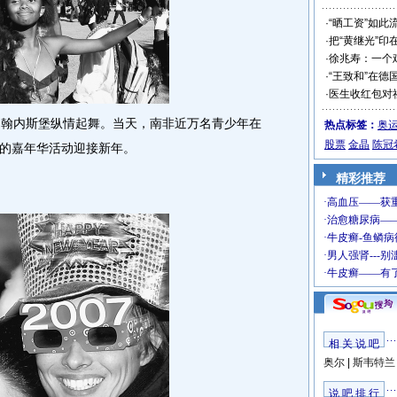
·
“晒工资”如此
·
把“黄继光”印
·
徐兆寿：一个
·
“王致和”在德
·
医生收红包对
翰内斯堡纵情起舞。当天，南非近万名青少年在
热点标签：
奥
股票
金晶
陈冠
的嘉年华活动迎接新年。
精彩推荐
相 关 说 吧
奥尔
|
斯韦特兰
说 吧 排 行