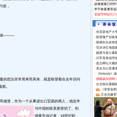
·
赵薇被爆已经怀
习俗 。
·
李宇春爆遭母逼
·
圣诞节明信片八
茶 余 饭
·
何炅获地产大亨
体———
·
陈慧琳产后恢复
·
殷桃街头休闲装
·
范冰冰红地毯
·
姚晨与老公素
·
日军竟拿战俘
·
盘点网坛大腕
·
美女办公室遭
·
《Nobody》
的想法非常简单而具体，就是盼望着在去年访问
·
搜狐娱乐招聘
·
台北电玩展靓丽S
返航。
·
《变形金刚
·
王岳伦爆李
德堡，作为一个从事进出口贸易的商人，他近年
与中国的联系更密切了。
利
德曼告诉记者，18世纪时，