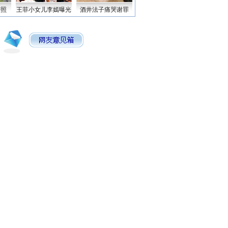
密照
王菲小女儿李嫣曝光
酒井法子痛哭谢罪