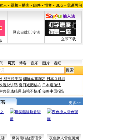
女人
-
视频
-
播客
-
邮件
-
博客
-
BBS
-
我说两句
网友自建DJ专辑
立即下载
版
闻
网页
博客
音乐
图片
说吧
长
邓玉娇失踪
朝鲜军事演习
日本兵赎罪
改温总讲话
夏日减肥秘方
日本瘦脸法
中共卧底结局
慈禧不快乐
侵略中国报告
更多>>
之谜
爆笑熊猫烧香语录
夜色撩人雪色斑斓