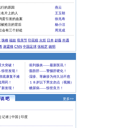
流行的原因
燕云
在名片上的人
王玉朝
鸡蛋引发的血案
徐兆寿
国被抢注的背后
杨小洁
社会有三个好处
周克成
运
珠峰
福娃
母亲节
印花税
火炬
日本
赵薇
外遇
希
谢霆锋
CNN
中国足球
张柏芝
姚明
说 吧
更多>>
|
记者
|
中国
|
印度