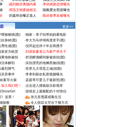
孕
·
揭刘晓庆离婚内幕
·
李幼斌新恋情曝光
婚
·
周迅王艳婆媳相见
·
陆毅爱女照首曝光
折
·
刘嘉玲自曝正造人
·
陈好新男友被曝光
 后
更多>>
喂猕猴桃(图)
·
独家：章子怡带妈妈看电影
好身材(图)
·
佟大为马伊琍再度牵手(图)
秀性感(图)
·
倪萍赵忠祥十年后再携手
服装皆为租赁
·
刘涛富豪老公为家产求生子
颜乘地铁被拍
·
舒淇醉酒瞬间惨被抓拍(图)
做活体解剖
·
实拍漂亮的地摊西施(组图)
的暴烈脾气
·
世界九大罪恶之城(组图)
遇灵异事件
·
李孝利新欢私密视频曝光
成命案导火索
·
孟庭苇可爱儿子最新照(图)
：加入我们吧！
·
点击进入搜狐娱乐影视库
howGirl
·
游戏史上最般配的十对情侣
2》送票！
·
张元首透露戒毒生活
湘胎教
·
令人惊叹太空步下楼方式