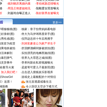
孕
·
揭刘晓庆离婚内幕
·
李幼斌新恋情曝光
婚
·
周迅王艳婆媳相见
·
陆毅爱女照首曝光
折
·
刘嘉玲自曝正造人
·
陈好新男友被曝光
 后
更多>>
喂猕猴桃(图)
·
独家：章子怡带妈妈看电影
好身材(图)
·
佟大为马伊琍再度牵手(图)
秀性感(图)
·
倪萍赵忠祥十年后再携手
服装皆为租赁
·
刘涛富豪老公为家产求生子
颜乘地铁被拍
·
舒淇醉酒瞬间惨被抓拍(图)
做活体解剖
·
实拍漂亮的地摊西施(组图)
的暴烈脾气
·
世界九大罪恶之城(组图)
遇灵异事件
·
李孝利新欢私密视频曝光
成命案导火索
·
孟庭苇可爱儿子最新照(图)
：加入我们吧！
·
点击进入搜狐娱乐影视库
howGirl
·
游戏史上最般配的十对情侣
2》送票！
·
张元首透露戒毒生活
湘胎教
·
令人惊叹太空步下楼方式