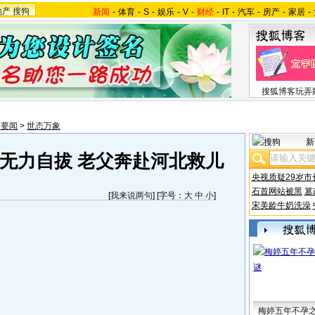
地产
搜狗
新闻
-
体育
-
S
-
娱乐
-
V
-
财经
-
IT
-
汽车
-
房产
-
家居
-
搜狐博客玩弄
会要闻
>
世态万象
新
无力自拔 老父奔赴河北救儿
央视质疑29岁市
石首网站被黑
篡
[
我来说两句
] [字号：
大
中
小
]
宋美龄牛奶洗澡
梅婷五年不孕