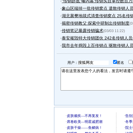
·
“传销卧底”曝内幕:传销头目掌控数百
·
象山区端掉一批传销窝点 遣散传销人员
·
湖北襄樊地毯式清查传销窝点 25名传
·
揭密传销教父:探索中研制出传销制度
(0
·
传销笔记暴露传销骗术
(03/03 11:22)
·
泰安摧毁特大传销团伙 242名传销人
·
我市去年捣毁上百传销点 驱散传销人员6
用户：
匿名