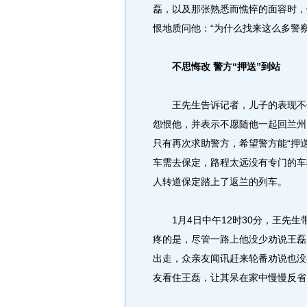
磊，以及那张熟悉而憔悴的面容时，
恨地质问他：“为什么找来这么多警
不思悔改 警方“押送”到站
王先生告诉记者，儿子的表现不但
怨恨他，并表示不愿随他一起回兰州
只有再次求助警方，希望警方能“押
车需去保定，路程太远没有专门的车
人转道保定踏上了返兰的列车。
1月4日中午12时30分，王先生
疼的是，尽管一路上他没少劝说王磊
出走，众亲友闻讯赶来轮番劝说也没
友看住王磊，让其呆在家中慢慢反省