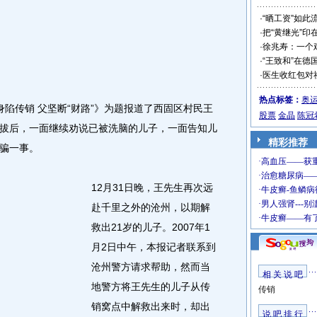
·
“晒工资”如此
·
把“黄继光”印
·
徐兆寿：一个
·
“王致和”在德
·
医生收红包对
热点标签：
奥
身陷传销 父坚断“财路”》为题报道了西固区村民王
股票
金晶
陈冠
拔后，一面继续劝说已被洗脑的儿子，一面告知儿
精彩推荐
骗一事。
12月31日晚，王先生再次远
赴千里之外的沧州，以期解
救出21岁的儿子。2007年1
月2日中午，本报记者联系到
沧州警方请求帮助，然而当
相 关 说 吧
地警方将王先生的儿子从传
传销
销窝点中解救出来时，却出
说 吧 排 行