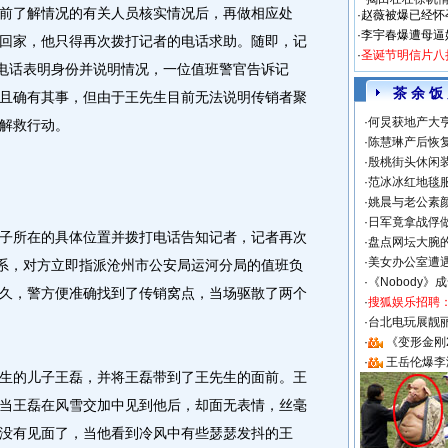
前了解情况的有关人员核实情况后，再做相应处
·
赵薇被爆已经怀
·
李宇春爆遭母逼
回家，他只得再次拨打记者的电话求助。随即，记
·
圣诞节明信片八
的电话表明身份并说明情况，一位值班警官告诉记
茶 余 饭
且确有其事，但由于王先生目前无法说明传销者聚
·
何炅获地产大亨
解救行动。
·
陈慧琳产后恢复
·
殷桃街头休闲装
·
范冰冰红地毯
·
姚晨与老公素
·
日军竟拿战俘
所在的具体位置并拨打电话告知记者，记者再次
·
盘点网坛大腕
·
美女办公室遭
联系，对方立即指派沧州市公安局运河分局的值班负
·
《Nobody》
久，警方便准确找到了传销窝点，当场驱散了两个
·
搜狐娱乐招聘
·
台北电玩展靓丽S
·
《变形金刚
·
王岳伦爆李
的儿子王磊，并将王磊带到了王先生的面前。王
当王磊在风雪交加中见到他后，却面无表情，丝毫
没有见面了，当他看到冷风中有些瑟瑟发抖的王