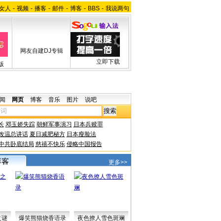
女人
-
视频
-
播客
-
邮件
-
博客
-
BBS
-
我说两句
网友自建DJ专辑
立即下载
版
闻
网页
博客
音乐
图片
说吧
长
邓玉娇失踪
朝鲜军事演习
日本兵赎罪
改温总讲话
夏日减肥秘方
日本瘦脸法
中共卧底结局
慈禧不快乐
侵略中国报告
更多>>
之谜
爆笑熊猫烧香语录
夜色撩人雪色斑斓