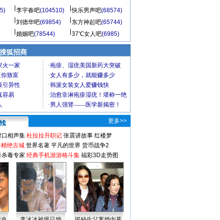
5)
李宇春吧
(104510)
快乐男声吧
(68574)
刘德华吧
(69854)
东方神起吧
(65744)
婚姻吧
(78544)
37℃女人吧
(6985)
 搜狐招商
更多>>
对口相声集
杜拉拉升职记
张震讲故事
红楼梦
-精绝古城
世界名著
平凡的世界
货币战争2
毒杀毒专家
经典手机游游格斗集
福彩3D走势图
情史
李冰冰被爆已婚
揭秘生父离婚内幕