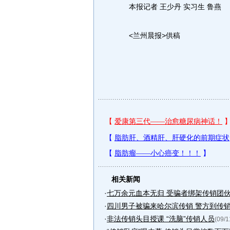
本报记者 王少丹 实习生 鲁燕
<兰州晨报>供稿
相关新闻
·
七万余元血本无归 受骗者绑架传销团
·
四川男子被骗来哈尔滨传销 警方到传
·
非法传销头目授课 “洗脑”传销人员
(09/1