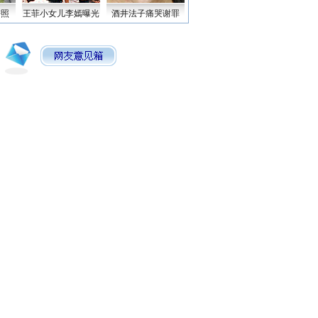
密照
王菲小女儿李嫣曝光
酒井法子痛哭谢罪