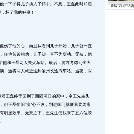
他一下子将儿子揽入了怀中。不想，王磊此时却怨
新版“西游”绝
察，坏了我的好事！”
伤了他的心，而且从看到儿子开始，儿子就一直
，任他苦苦相劝，儿子却一直不为所动。无奈，他
送”他和王磊两人去火车站。最后，警方考虑到坐火
辆，遂将两人就近送到沧州长途汽车站。当夜，两
带着王磊终于回到了西固河口的家中，令王先生头
，但王磊仍旧“痴”心不改，刚进家门就嚷着要离家
有明显效果。无奈之下，王先生便找来了五六位亲
。