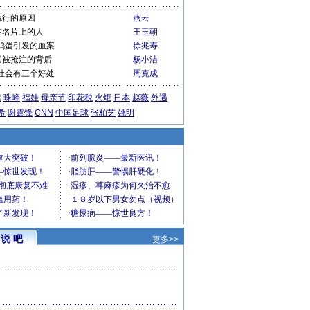
流行的原因
燕云
在名片上的人
王玉朝
鸡蛋引发的血案
徐兆寿
国被抢注的背后
杨小洁
社会有三个好处
周克成
运
珠峰
福娃
母亲节
印花税
火炬
日本
赵薇
外遇
希
谢霆锋
CNN
中国足球
张柏芝
姚明
说 吧
更多>>