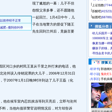
现了尴尬的一幕：儿子不但
上证指数
(7744
怨恨父亲多事，还不愿随他
苏醒吧
(41523)
一起回兰。1月4日中午，儿
贴图吧
(68789)
子在当地警方的督促下随王
搜狐分类 |
先生回到兰州后，竟扬言要
固区河口乡的村民王某从千里之外打来的电话，他
·
听评书
|
郭德纲
沧州误入传销泥潭的大儿子，2006年12月31日
·
听小说
|
鬼吹灯1
·
共享区
|
手机病
于2007年1月1日晚9时许到达了儿子王磊（化
他在候车室内忍饥挨冻等到天亮后，立即与沧州
，不料，当他向值班警官说明情况后，对方却告诉
揭田壮壮徐帆