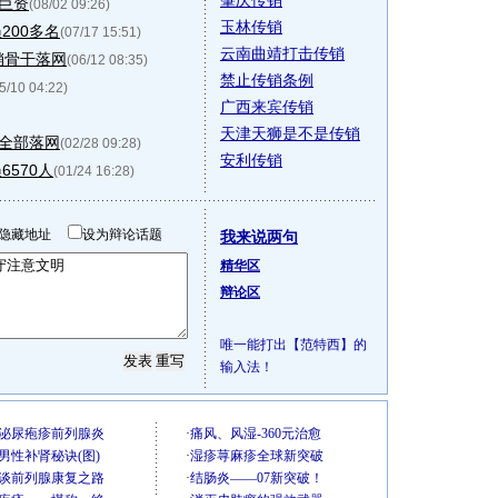
肇庆传销
万巨资
(08/02 09:26)
玉林传销
200多名
(07/17 15:51)
云南曲靖打击传销
销骨干落网
(06/12 08:35)
禁止传销条例
5/10 04:22)
广西来宾传销
天津天狮是不是传销
员全部落网
(02/28 09:28)
安利传销
570人
(01/24 16:28)
隐藏地址
设为辩论话题
我来说两句
精华区
辩论区
唯一能打出【范特西】的
输入法！