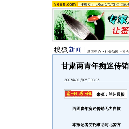
搜狐
ChinaRen
17173
焦点房
新闻中心
>
社会新闻
>
社
甘肃两青年痴迷传销
2007年01月05日03:35
来源：兰州晨报
西固青年痴迷传销无力自拔
本报记者受托求助河北警方