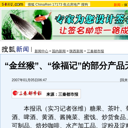
搜狐
ChinaRen
17173
焦点房地产
搜狗
新闻
-
体
新闻中心
>
国内新闻
>
陕西新闻
>
三秦都市报
“金丝猴”、“徐福记”的部分产品无
2007年01月05日06:47
[
我来
来源：三秦都市报
本报讯（实习记者张维）糖果、茶叶、
酒、啤酒、黄酒、酱腌菜、蜜饯、炒货食品
可制品、焙炒咖啡、水产加工品、淀粉及淀粉