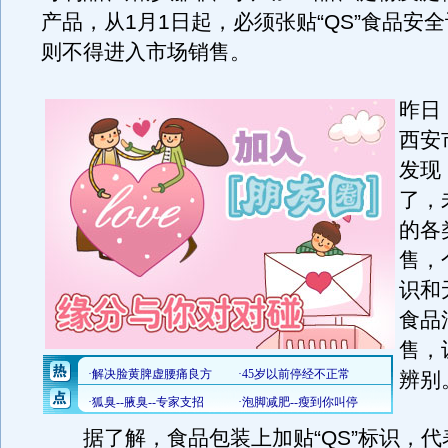
产品，从1月1日起，必须张贴“QS”食品安
则不得进入市场销售。
昨日
西安
发现
了，
的各
售，
识和
食品
售，
辨别
据了解，食品包装上加贴“QS”标识，代