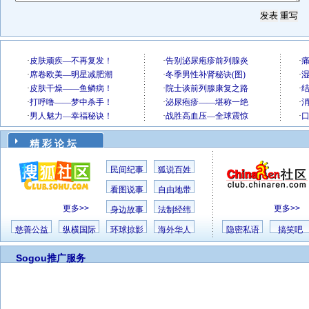
精 彩 论 坛
民间纪事
狐说百姓
看图说事
自由地带
更多>>
更多>>
身边故事
法制经纬
慈善公益
纵横国际
环球掠影
海外华人
隐密私语
搞笑吧
Sogou推广服务