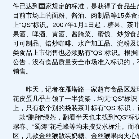
件已达到国家规定的标准，是获得了食品生
目前市场上的面粉、酱油、肉制品等15类食
上“QS”标识。2007年1月1日起，糖果、
果酒、啤酒、黄酒、酱腌菜、蜜饯、炒货食
可可制品、焙炒咖啡、水产加工品、淀粉及淀
类食品上市销售也必须贴有“QS”标识。根
公告，没有食品质量安全市场准入标识的，
销售。
昨天，记者在雁塔路一家超市食品区发现
花皮蛋几乎占领了一半货架，均无“QS”标
上，只有极个别的袋装茶叶标有“QS”标识
一款“鹏翔”绿茶，翻看半天也未找到“QS”标识
螺春、“蜀涛”花毛峰等均未按要求标注。而
区，几款金丝猴散装奶糖、金丝猴果肉夹心