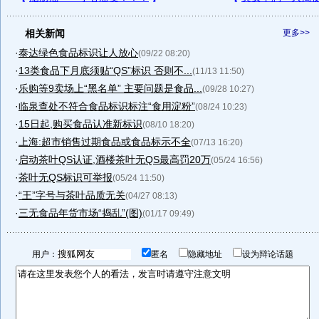
相关新闻
更多>>
·
泰达绿色食品标识让人放心
(09/22 08:20)
·
13类食品下月底须贴“QS”标识 否则不...
(11/13 11:50)
·
乐购等9卖场上“黑名单” 主要问题是食品...
(09/28 10:27)
·
临泉查处不符合食品标识标注“食用淀粉”
(08/24 10:23)
·
15日起,购买食品认准新标识
(08/10 18:20)
·
上海:超市销售过期食品或食品标示不全
(07/13 16:20)
·
启动茶叶QS认证,酒楼茶叶无QS最高罚20万
(05/24 16:56)
·
茶叶无QS标识可举报
(05/24 11:50)
·
“王”字号与茶叶品质无关
(04/27 08:13)
·
三无食品年货市场“捣乱”(图)
(01/17 09:49)
用户：
匿名
隐藏地址
设为辩论话题