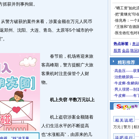
警方抓获并刑事拘留。
·
“晒工资”如此
·
把“黄继光”印
·
徐兆寿：一个
，从警方破获的案件来看，涉案金额在万元人民币
·
“王致和”在德
返郑州、沈阳、大连、青岛、太原等5个城市的中
·
医生收红包对
”。
热点标签：
奥
股票
金晶
陈冠
春节前，机场将迎来旅
精彩推荐
客高峰期，警方提醒广大旅
客乘机时注意保管个人财
物。
机上失窃 半数万元以上
机上盗窃涉案金额随着
相 关 说 吧
人们生活水平的不断提高
万元
|
警方
|
航
也“水涨船高”，由原来的几
说 吧 排 行