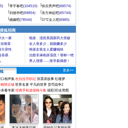
5)
李宇春吧
(104510)
快乐男声吧
(68574)
刘德华吧
(69854)
东方神起吧
(65744)
婚姻吧
(78544)
37℃女人吧
(6985)
 搜狐招商
更多>>
对口相声集
杜拉拉升职记
张震讲故事
红楼梦
-精绝古城
世界名著
平凡的世界
货币战争2
毒杀毒专家
经典手机游游格斗集
福彩3D走势图
情史
李冰冰被爆已婚
揭秘生父离婚内幕