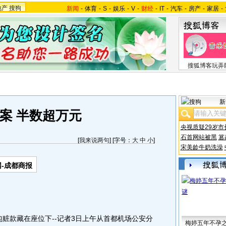
地产
搜狗
新闻
-
体育
-
S
-
娱乐
-
V
-
财经
-
IT
-
汽车
-
房产
-
家居
-
搜狐博客玩弄
新
案 半数超万元
央视质疑29岁市
石首网站被黑
篡
[
我来说两句
] [字号：
大
中
小
]
宋美龄牛奶洗澡
-成都商报
赃款藏在座位下--记者3日上午从首都机场公安分
梅婷五年不孕