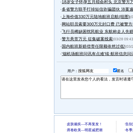
·
18岁女子怀孕五月殒命村头 北京警方
·
多省警方联手打掉短信诈骗团伙 涉案逾
·
上海价值330万元陆地航班启航(组图)
(
·
网站职员索要300万元封口费 已被警
·
飞行员稀缺困扰民航业 东航称走人先赔12
·
警方悬赏万元 征集破案线索
(03/28 09:43
·
国内航班新赔偿责任限额依然过低!
(03/
·
'烟机场航班问讯有点难'续:航班信息问讯.
用户：
匿名