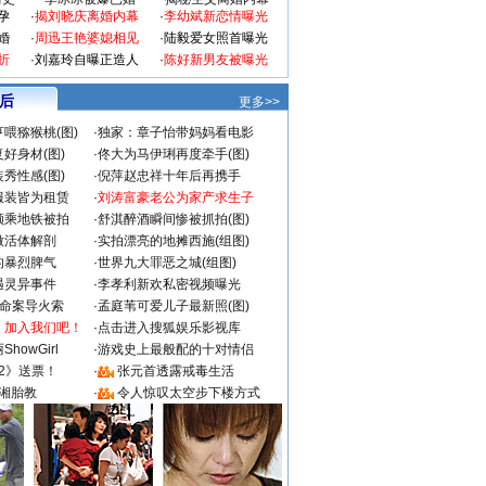
孕
·
揭刘晓庆离婚内幕
·
李幼斌新恋情曝光
婚
·
周迅王艳婆媳相见
·
陆毅爱女照首曝光
折
·
刘嘉玲自曝正造人
·
陈好新男友被曝光
 后
更多>>
喂猕猴桃(图)
·
独家：章子怡带妈妈看电影
好身材(图)
·
佟大为马伊琍再度牵手(图)
秀性感(图)
·
倪萍赵忠祥十年后再携手
服装皆为租赁
·
刘涛富豪老公为家产求生子
颜乘地铁被拍
·
舒淇醉酒瞬间惨被抓拍(图)
做活体解剖
·
实拍漂亮的地摊西施(组图)
的暴烈脾气
·
世界九大罪恶之城(组图)
遇灵异事件
·
李孝利新欢私密视频曝光
成命案导火索
·
孟庭苇可爱儿子最新照(图)
：加入我们吧！
·
点击进入搜狐娱乐影视库
howGirl
·
游戏史上最般配的十对情侣
2》送票！
·
张元首透露戒毒生活
湘胎教
·
令人惊叹太空步下楼方式