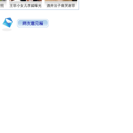
密照
王菲小女儿李嫣曝光
酒井法子痛哭谢罪