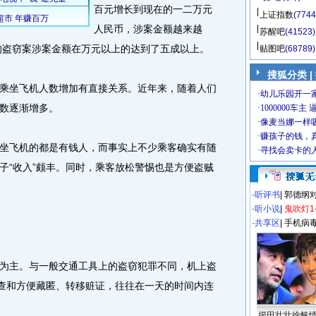
百元增长到现在的一二万元
上证指数
(7744
人民币，涉案金额越来越
苏醒吧
(41523)
上的盗窃案涉案金额在万元以上的达到了五成以上。
贴图吧
(68789)
搜狐分类 |
坐飞机人数增加有直接关系。近年来，随着人们
数逐渐增多。
飞机的都是有钱人，而事实上不少乘客确实有随
子“收入”颇丰。同时，乘客放松警惕也是方便盗贼
·
听评书
|
郭德纲
·
听小说
|
鬼吹灯1
·
共享区
|
手机病
主。与一般交通工具上的盗窃犯罪不同，机上盗
侦查和方便藏匿、转移赃证，往往在一天的时间内连
揭田壮壮徐帆