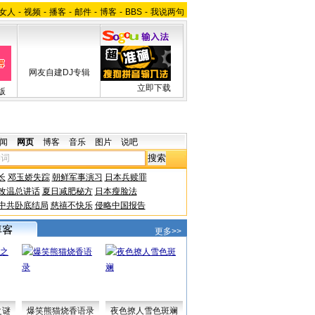
女人
-
视频
-
播客
-
邮件
-
博客
-
BBS
-
我说两句
网友自建DJ专辑
立即下载
版
闻
网页
博客
音乐
图片
说吧
长
邓玉娇失踪
朝鲜军事演习
日本兵赎罪
改温总讲话
夏日减肥秘方
日本瘦脸法
中共卧底结局
慈禧不快乐
侵略中国报告
更多>>
之谜
爆笑熊猫烧香语录
夜色撩人雪色斑斓