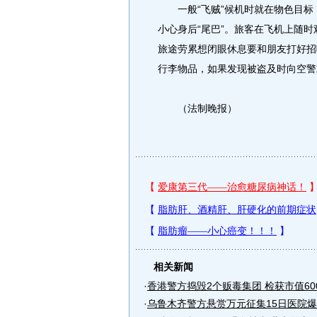
一般“飞贼”候机时就在物色目标
小心身后“尾巴”。旅客在飞机上随
旅途劳累想闭眼休息要和朋友打好招
行李物品，如果发现被盗及时向空警
（法制晚报）
相关新闻
·
香港警方捣毁2个贩毒集团 检获市值600.
·
乌鲁木齐警方悬赏万元征集15日医院