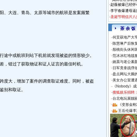
·
赵薇被爆已经怀
·
李宇春爆遭母逼
、大连、青岛、太原等城市的航班是发案频繁
·
圣诞节明信片八
茶 余 饭
·
何炅获地产大亨
·
陈慧琳产后恢复
·
殷桃街头休闲装
途中或航班到站下机前就发现被盗的情形较少。
·
范冰冰红地毯
·
姚晨与老公素
差，错过了获取物证和证人证言的最佳时机。
·
日军竟拿战俘
·
盘点网坛大腕
·
美女办公室遭
度大，增加了案件的调查取证难度。同时，被盗
·
《Nobody》
鉴别和取证。
·
搜狐娱乐招聘
·
台北电玩展靓丽S
·
《变形金刚
·
王岳伦爆李