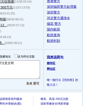
香港警方
万元征线索
(11/30 03:14)
深圳福田警方处理案
300万元
(11/23 13:53)
深圳警方
08/10 01:25)
河北警方通缉令
方拘留
(06/30 08:21)
烟花 警方
...
(05/25 07:13)
国内航班
)
航班查询
28 08:15)
航班时刻
..
(03/05 08:21)
隐藏地址
设为辩论话题
我来说两句
精华区
辩论区
唯一能打出【范特西】的
输入法！