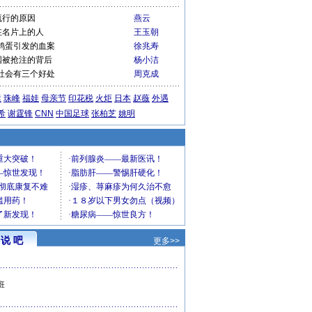
流行的原因
燕云
在名片上的人
王玉朝
鸡蛋引发的血案
徐兆寿
国被抢注的背后
杨小洁
社会有三个好处
周克成
运
珠峰
福娃
母亲节
印花税
火炬
日本
赵薇
外遇
希
谢霆锋
CNN
中国足球
张柏芝
姚明
说 吧
更多>>
班