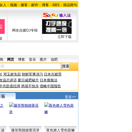
女人
-
视频
-
播客
-
邮件
-
博客
-
BBS
-
我说两句
网友自建DJ专辑
立即下载
版
闻
网页
博客
音乐
图片
说吧
长
邓玉娇失踪
朝鲜军事演习
日本兵赎罪
改温总讲话
夏日减肥秘方
日本瘦脸法
中共卧底结局
慈禧不快乐
侵略中国报告
更多>>
之谜
爆笑熊猫烧香语录
夜色撩人雪色斑斓