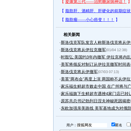
相关新闻
·
斯洛伐克军队发言人称斯洛伐克将从伊
·
斯洛伐克将从伊拉克撤军
(01/04 12:38)
·
时殷弘:美国约3年内撤军 伊拉克将内乱
·
美军将领反对制订从伊拉克撤军时间表
·
斯洛伐克将从伊撤军
(07/03 07:13)
·
美英“两布会”再度上演 两国称不从伊
·
家乐福生鲜超市败走中国 在广州将与广百
·
家乐福旗下生鲜超市遇挫4家门店已转让给
·
原苏共总书记勃列日涅夫神秘死因揭密
·
东欧加强亲美路线 美军基地成为对俄
用户：
匿名