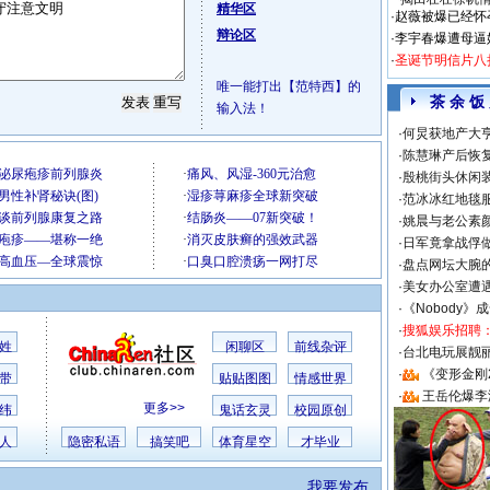
精华区
·
赵薇被爆已经怀
辩论区
·
李宇春爆遭母逼
·
圣诞节明信片八
唯一能打出【范特西】的
茶 余 饭
输入法！
·
何炅获地产大亨
·
陈慧琳产后恢复
·
殷桃街头休闲装
·
范冰冰红地毯
·
姚晨与老公素
·
日军竟拿战俘
·
盘点网坛大腕
·
美女办公室遭
·
《Nobody》
·
搜狐娱乐招聘
姓
闲聊区
前线杂评
·
台北电玩展靓丽S
·
《变形金刚
带
贴贴图图
情感世界
·
王岳伦爆李
更多>>
纬
鬼话玄灵
校园原创
人
隐密私语
搞笑吧
体育星空
才毕业
我要发布