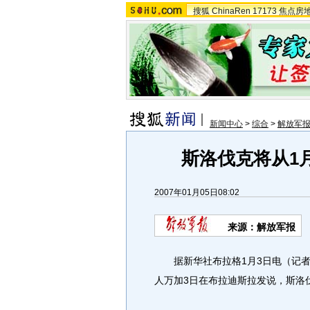
搜狐
ChinaRen
17173
焦点房
新闻中心
>
综合
>
解放军
斯洛伐克将从1
2007年01月05日08:02
来源：解放军报
据新华社布拉格1月3日电（记者
人万加3日在布拉迪斯拉发说，斯洛