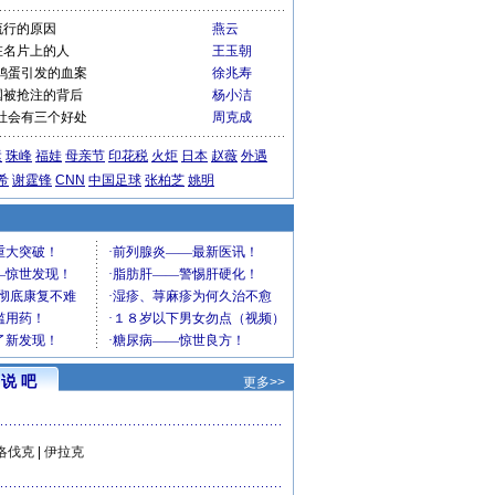
流行的原因
燕云
在名片上的人
王玉朝
鸡蛋引发的血案
徐兆寿
国被抢注的背后
杨小洁
社会有三个好处
周克成
运
珠峰
福娃
母亲节
印花税
火炬
日本
赵薇
外遇
希
谢霆锋
CNN
中国足球
张柏芝
姚明
说 吧
更多>>
洛伐克
|
伊拉克