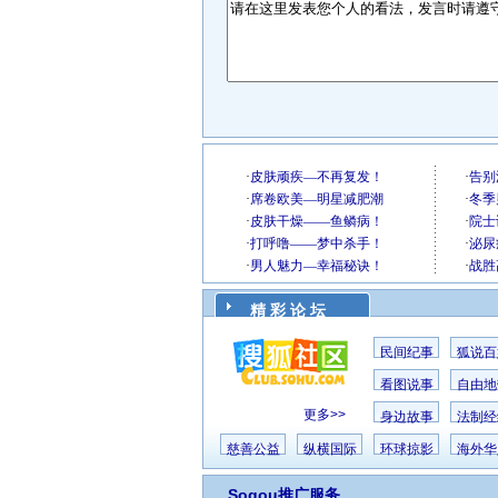
精 彩 论 坛
民间纪事
狐说百
看图说事
自由地
更多>>
身边故事
法制经
慈善公益
纵横国际
环球掠影
海外华
Sogou推广服务