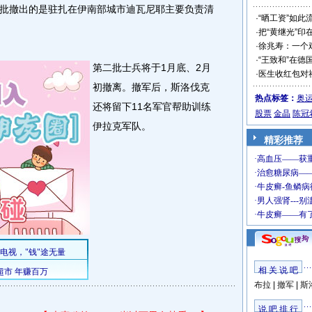
撤出的是驻扎在伊南部城市迪瓦尼耶主要负责清
·
“晒工资”如此
·
把“黄继光”印
·
徐兆寿：一个
·
“王致和”在德
第二批士兵将于1月底、2月
·
医生收红包对
初撤离。撤军后，斯洛伐克
热点标签：
奥
还将留下11名军官帮助训练
股票
金晶
陈冠
伊拉克军队。
精彩推荐
相 关 说 吧
布拉
|
撤军
|
斯
说 吧 排 行