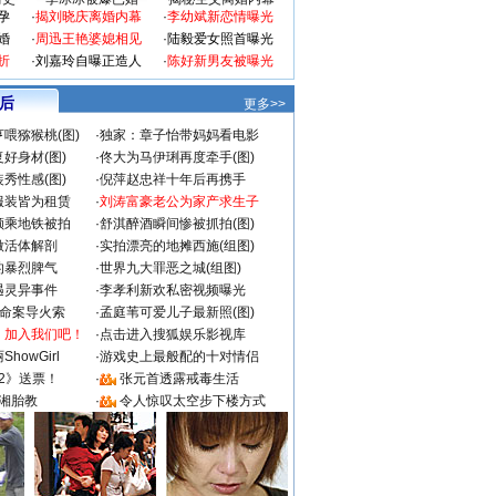
孕
·
揭刘晓庆离婚内幕
·
李幼斌新恋情曝光
婚
·
周迅王艳婆媳相见
·
陆毅爱女照首曝光
折
·
刘嘉玲自曝正造人
·
陈好新男友被曝光
 后
更多>>
喂猕猴桃(图)
·
独家：章子怡带妈妈看电影
好身材(图)
·
佟大为马伊琍再度牵手(图)
秀性感(图)
·
倪萍赵忠祥十年后再携手
服装皆为租赁
·
刘涛富豪老公为家产求生子
颜乘地铁被拍
·
舒淇醉酒瞬间惨被抓拍(图)
做活体解剖
·
实拍漂亮的地摊西施(组图)
的暴烈脾气
·
世界九大罪恶之城(组图)
遇灵异事件
·
李孝利新欢私密视频曝光
成命案导火索
·
孟庭苇可爱儿子最新照(图)
：加入我们吧！
·
点击进入搜狐娱乐影视库
howGirl
·
游戏史上最般配的十对情侣
2》送票！
·
张元首透露戒毒生活
湘胎教
·
令人惊叹太空步下楼方式