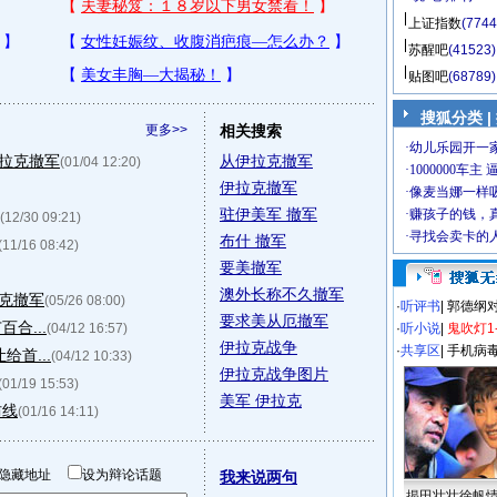
上证指数
(7744
苏醒吧
(41523)
贴图吧
(68789)
搜狐分类 |
更多>>
相关搜索
拉克撤军
从伊拉克撤军
(01/04 12:20)
伊拉克撤军
驻伊美军 撤军
(12/30 09:21)
布什 撤军
(11/16 08:42)
要美撤军
澳外长称不久撤军
拉克撤军
(05/26 08:00)
·
听评书
|
郭德纲
要求美从厄撤军
合...
(04/12 16:57)
·
听小说
|
鬼吹灯1
伊拉克战争
·
共享区
|
手机病
首...
(04/12 10:33)
伊拉克战争图片
(01/19 15:53)
美军 伊拉克
防线
(01/16 14:11)
隐藏地址
设为辩论话题
我来说两句
揭田壮壮徐帆