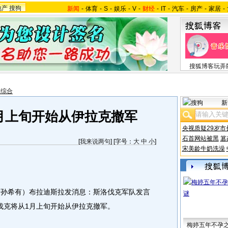
地产
搜狗
新闻
-
体育
-
S
-
娱乐
-
V
-
财经
-
IT
-
汽车
-
房产
-
家居
-
搜狐博客玩弄
报综合
新
月上旬开始从伊拉克撤军
央视质疑29岁市
石首网站被黑
篡
[
我来说两句
] [字号：
大
中
小
]
宋美龄牛奶洗澡
孙希有）布拉迪斯拉发消息：斯洛伐克军队发言
伐克将从1月上旬开始从伊拉克撤军。
梅婷五年不孕