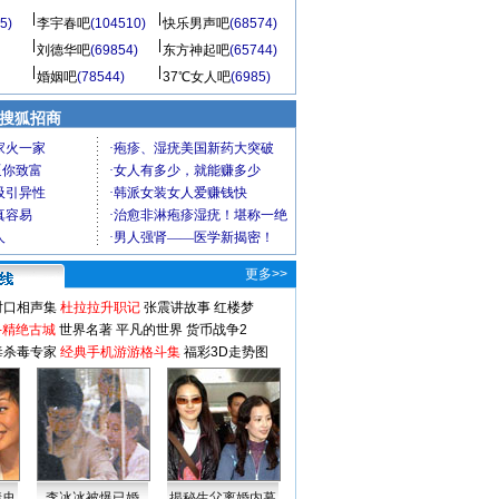
5)
李宇春吧
(104510)
快乐男声吧
(68574)
刘德华吧
(69854)
东方神起吧
(65744)
婚姻吧
(78544)
37℃女人吧
(6985)
 搜狐招商
更多>>
对口相声集
杜拉拉升职记
张震讲故事
红楼梦
-精绝古城
世界名著
平凡的世界
货币战争2
毒杀毒专家
经典手机游游格斗集
福彩3D走势图
情史
李冰冰被爆已婚
揭秘生父离婚内幕