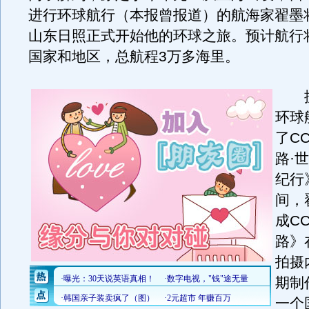
进行环球航行（本报曾报道）的航海家翟墨将
山东日照正式开始他的环球之旅。预计航行将
国家和地区，总航程3万多海里。
据
环球
了C
路·
纪行
间，
成C
路》
拍摄
期制
一个