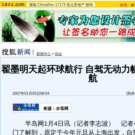
搜狐
ChinaRen
17173
焦点房地产
搜狗
新闻
-
体
新闻中心
>
综合
翟墨明天起环球航行 自驾无动力
航
2007年01月05日08:04
[
我来
来源：水母网
半岛网1月4日讯（记者李志波） 记者
门了解到，原定于今年元旦从上海出发，自