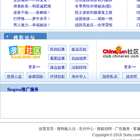
精 彩 论 坛
民间纪事
狐说百姓
看图说事
自由地带
更多>>
更多>>
身边故事
法制经纬
慈善公益
纵横国际
环球掠影
海外华人
隐密私语
搞笑吧
Sogou推广服务
设置首页
-
搜狗输入法
-
支付中心
-
搜狐招聘
-
广告服务
-
客
Copyright
©
2016 Sohu.com 