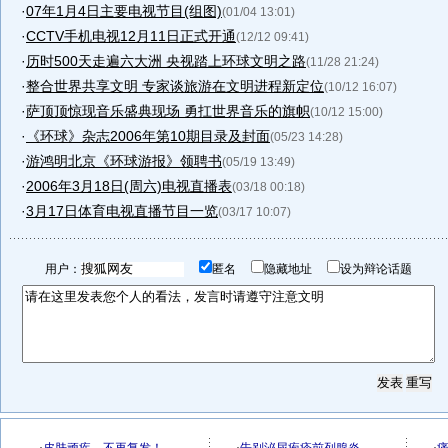
·
07年1月4日主要电视节目(组图)
(01/04 13:01)
·
CCTV手机电视12月11日正式开通
(12/12 09:41)
·
历时500天走遍六大洲 央视踏上环球文明之路
(11/28 21:24)
·
整合世界共享文明 专家谈旅游在文明进程新定位
(10/12 16:07)
·
萨顶顶惊现音乐盛典现场 勇扛世界音乐的旗帜
(10/12 15:00)
·
《环球》杂志2006年第10期目录及封面
(05/23 14:28)
·
游鸿明北京《环球游报》领聘书
(05/19 13:49)
·
2006年3月18日(周六)电视直播表
(03/18 00:18)
·
3月17日体育电视直播节目一览
(03/17 10:07)
用户：
匿名
隐藏地址
设为辩论话题