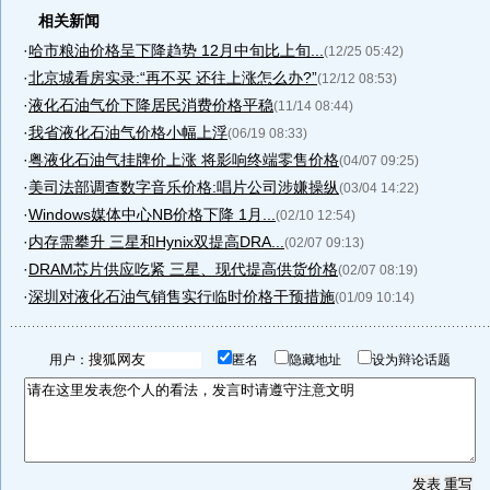
相关新闻
·
哈市粮油价格呈下降趋势 12月中旬比上旬...
(12/25 05:42)
·
北京城看房实录:“再不买 还往上涨怎么办?”
(12/12 08:53)
·
液化石油气价下降居民消费价格平稳
(11/14 08:44)
·
我省液化石油气价格小幅上浮
(06/19 08:33)
·
粤液化石油气挂牌价上涨 将影响终端零售价格
(04/07 09:25)
·
美司法部调查数字音乐价格:唱片公司涉嫌操纵
(03/04 14:22)
·
Windows媒体中心NB价格下降 1月...
(02/10 12:54)
·
内存需攀升 三星和Hynix双提高DRA...
(02/07 09:13)
·
DRAM芯片供应吃紧 三星、现代提高供货价格
(02/07 08:19)
·
深圳对液化石油气销售实行临时价格干预措施
(01/09 10:14)
用户：
匿名
隐藏地址
设为辩论话题