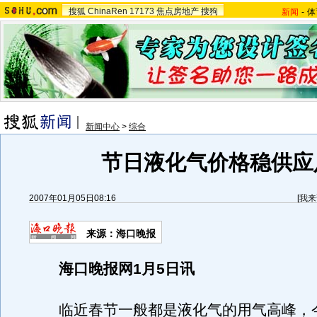
搜狐
ChinaRen
17173
焦点房地产
搜狗
新闻
-
体
新闻中心
>
综合
节日液化气价格稳供应
2007年01月05日08:16
[
我来
来源：海口晚报
海口晚报网1月5日讯
临近春节一般都是液化气的用气高峰，