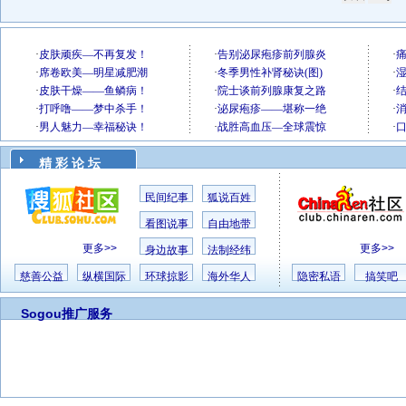
精 彩 论 坛
民间纪事
狐说百姓
看图说事
自由地带
更多>>
更多>>
身边故事
法制经纬
慈善公益
纵横国际
环球掠影
海外华人
隐密私语
搞笑吧
Sogou推广服务