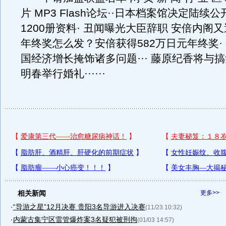
片 MP3 Flash论坛··日本档案馆决定陆续
1200册资料· 丑闻曝光大臣辞职 安倍内阁
年终奖怎么发？安倍获得582万日元年终奖·
国经济增长掩饰诸多问题··· 藤原纪香将与
明春举行婚礼······
相关新闻
更多>>
·
“导游之星”12月决赛 贵阳3名导游进入决赛
(11/23 10:32)
·
内蒙古集宁区雷管爆炸案3名疑犯被刑拘
(01/03 14:57)