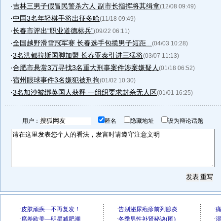
·
吉林三男子假冒民警杀六人 副市长指挥将其缉拿
(12/08 09:49)
·
中国3名年轻棋手将出征多哈
(11/18 09:49)
·
长春市评出“职业道德标兵”
(09/22 06:11)
·
全国越野滑雪冠军赛 长春选手包揽男子短距...
(04/03 10:28)
·
3名洪都拉斯国脚加盟 长春亚泰引进三猛将
(03/07 11:13)
·
合肥市悬赏3万寻找3名重大刑事案件涉案嫌疑人
(01/18 06:52)
·
宿州眼球事件3名嫌犯被刑拘
(01/02 10:30)
·
3名加沙被绑英国人获释 一组织要求封杀无人区
(01/01 16:25)
用户：
匿名
隐藏地址
设为辩论话题