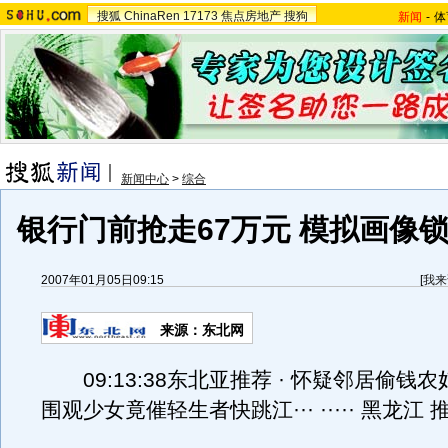
搜狐
ChinaRen
17173
焦点房地产
搜狗
新闻
-
体
新闻中心
>
综合
银行门前抢走67万元 模拟画像
2007年01月05日09:15
[
我来
来源：东北网
09:13:38东北亚推荐 · 怀疑邻居偷钱农
围观少女竟催轻生者快跳江··· ····· 黑龙江 