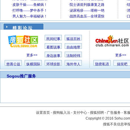
精 彩 论 坛
民间纪事
狐说百姓
看图说事
自由地带
更多>>
更多>>
身边故事
法制经纬
慈善公益
纵横国际
环球掠影
海外华人
隐密私语
搞笑吧
Sogou推广服务
设置首页
-
搜狗输入法
-
支付中心
-
搜狐招聘
-
广告服务
-
客
Copyright
©
2016 Sohu.com 
搜狐不良信息举