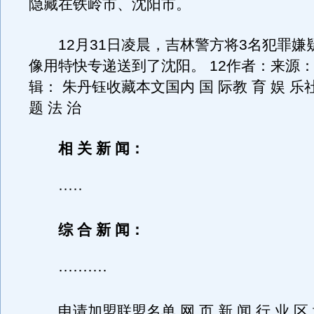
隐藏在铁岭市、沈阳市。
12月31日凌晨，吉林警方将3名犯罪嫌
像用特快专递送到了沈阳。 12作者：来源：
辑： 朱丹钰收藏本文国内 国 际教 育 娱 乐社
题 法 治
相 关 新 闻：
·····
综 合 新 闻：
··········
申请加盟联盟名单 网 页 新 闻 行 业 区 域