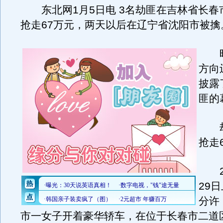
东北网1月5日电 3名劫匪在吉林省长春
抢走67万元，两天以后在辽宁省沈阳市被擒
昨
方向
披露
匪的
劫
抢走
20
29日
分许
市一女子开着豪华轿车，在位于长春市二道