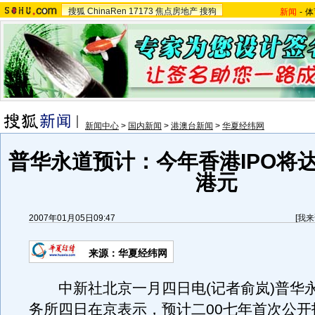
搜狐
ChinaRen
17173
焦点房地产
搜狗
新闻
-
体
新闻中心
>
国内新闻
>
港澳台新闻
>
华夏经纬网
普华永道预计：今年香港IPO将
港元
2007年01月05日09:47
[
我来
来源：华夏经纬网
中新社北京一月四日电(记者俞岚)普华
务所四日在京表示，预计二00七年首次公开