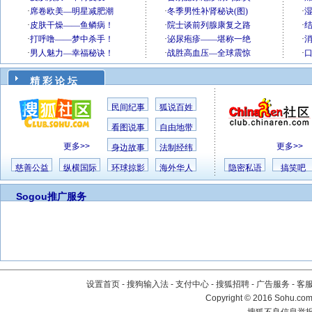
精 彩 论 坛
民间纪事
狐说百姓
看图说事
自由地带
更多>>
更多>>
身边故事
法制经纬
慈善公益
纵横国际
环球掠影
海外华人
隐密私语
搞笑吧
Sogou推广服务
设置首页
-
搜狗输入法
-
支付中心
-
搜狐招聘
-
广告服务
-
客
Copyright
©
2016 Sohu.com 