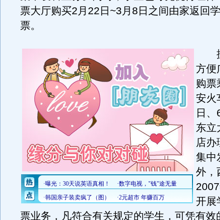
票大厅购买2月22日~3月8日之间由家返回
票。
据
方便
购票
安火
日、
东立
店办
集中
外，
20
开展
票业务，凡符合有关规定的学生，可凭有效