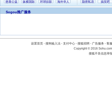
慈善公益
纵横国际
环球掠影
海外华人
隐密私语
搞笑吧
Sogou推广服务
设置首页
-
搜狗输入法
-
支付中心
-
搜狐招聘
-
广告服务
-
客
Copyright
©
2016 Sohu.com 
搜狐不良信息举