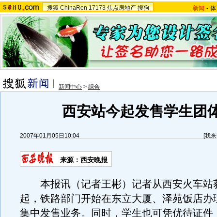
搜狐
ChinaRen
17173
焦点房地产
搜狗
新闻
-
体
新闻中心
>
综合
西安站今起发售学生团
2007年01月05日10:04
[
我来
来源：西安晚报
本报讯（记者王彬）记者从西安火车站获
起，铁路部门开始在东立大厦、泽苑饭店办
集中发售业务。同时，学生也可凭优待证件