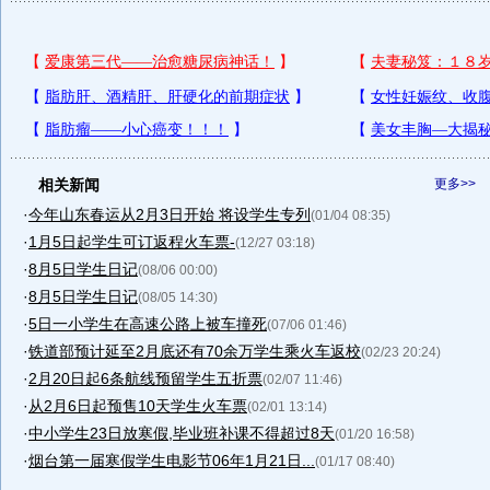
相关新闻
更多>>
·
今年山东春运从2月3日开始 将设学生专列
(01/04 08:35)
·
1月5日起学生可订返程火车票-
(12/27 03:18)
·
8月5日学生日记
(08/06 00:00)
·
8月5日学生日记
(08/05 14:30)
·
5日一小学生在高速公路上被车撞死
(07/06 01:46)
·
铁道部预计延至2月底还有70余万学生乘火车返校
(02/23 20:24)
·
2月20日起6条航线预留学生五折票
(02/07 11:46)
·
从2月6日起预售10天学生火车票
(02/01 13:14)
·
中小学生23日放寒假,毕业班补课不得超过8天
(01/20 16:58)
·
烟台第一届寒假学生电影节06年1月21日...
(01/17 08:40)