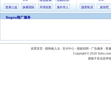
身边故事
法制经纬
慈善公益
纵横国际
环球掠影
海外华人
隐密私语
搞笑吧
Sogou推广服务
设置首页
-
搜狗输入法
-
支付中心
-
搜狐招聘
-
广告服务
-
客
Copyright
©
2016 Sohu.com 
搜狐不良信息举