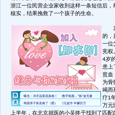
浙江一位民营企业家收到这样一条短信后，
核实，结果挽救了一个孩子的生命。
发
的，
一位
宪权
4岁
患上
贫血
为骨
竭而
疗1
万元
上半年，在北京就医的小吴终于找到了匹配