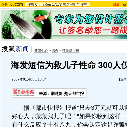
搜狐
ChinaRen
17173
焦点房地产
搜狗
新闻
-
体
新闻中心
>
综合
>
楚天都市报
海发短信为救儿子性命 300人
2007年01月05日10:54
[
我来
来源：荆楚网-楚天都市报
据《都市快报》报道“只差3万元就可以
好心人，救救我儿子吧！”如果你收到这样
有什么反应？十有八九，你会认定这是诈骗