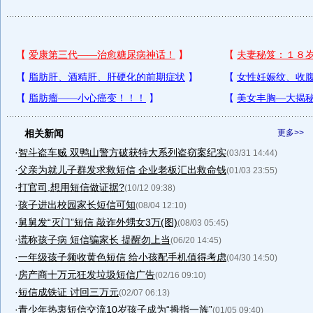
相关新闻
更多>>
·
智斗盗车贼 双鸭山警方破获特大系列盗窃案纪实
(03/31 14:44)
·
父亲为就儿子群发求救短信 企业老板汇出救命钱
(01/03 23:55)
·
打官司,想用短信做证据?
(10/12 09:38)
·
孩子进出校园家长短信可知
(08/04 12:10)
·
舅舅发“灭门”短信 敲诈外甥女3万(图)
(08/03 05:45)
·
谎称孩子病 短信骗家长 提醒勿上当
(06/20 14:45)
·
一年级孩子频收黄色短信 给小孩配手机值得考虑
(04/30 14:50)
·
房产商十万元狂发垃圾短信广告
(02/16 09:10)
·
短信成铁证 讨回三万元
(02/07 06:13)
·
青少年热衷短信交流10岁孩子成为“拇指一族”
(01/05 09:40)